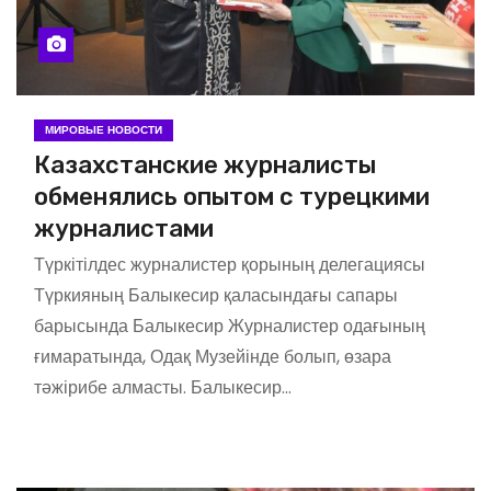
МИРОВЫЕ НОВОСТИ
Казахстанские журналисты
обменялись опытом с турецкими
журналистами
Түркітілдес журналистер қорының делегациясы
Түркияның Балыкесир қаласындағы сапары
барысында Балыкесир Журналистер одағының
ғимаратында, Одақ Музейінде болып, өзара
тәжірибе алмасты. Балыкесир…