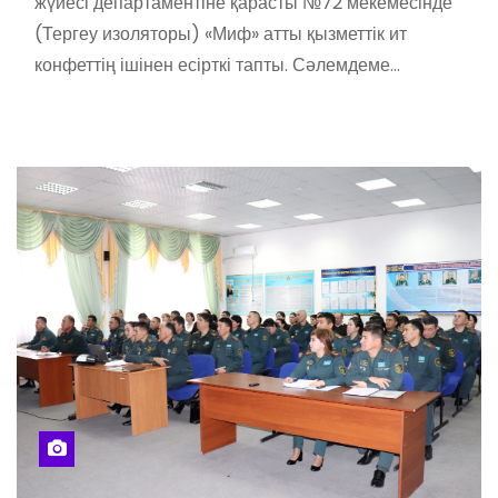
жүйесі департаментіне қарасты №72 мекемесінде
(Тергеу изоляторы) «Миф» атты қызметтік ит
конфеттің ішінен есірткі тапты. Сәлемдеме…