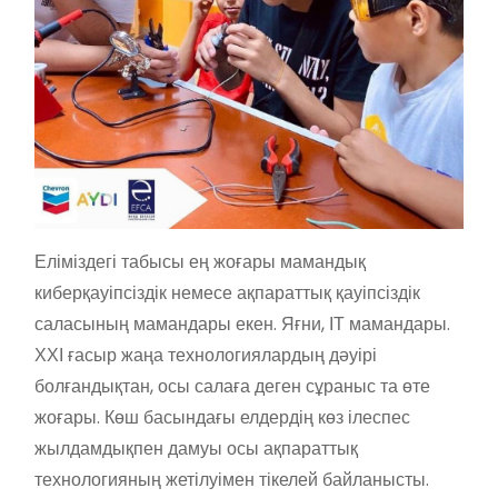
Еліміздегі табысы ең жоғары мамандық
киберқауіпсіздік немесе ақпараттық қауіпсіздік
саласының мамандары екен. Яғни, ІТ мамандары.
ХХІ ғасыр жаңа технологиялардың дәуірі
болғандықтан, осы салаға деген сұраныс та өте
жоғары. Көш басындағы елдердің көз ілеспес
жылдамдықпен дамуы осы ақпараттық
технологияның жетілуімен тікелей байланысты.