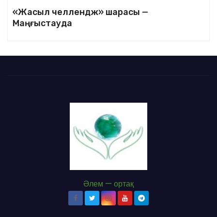
«Жасыл челлендж» шарасы —
Маңғыстауда
Әлем — ортақ