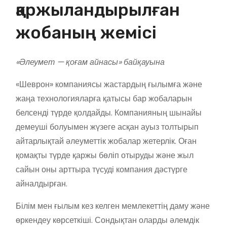
қаржыландырылған
жобаның жемісі
«Әлеумет — қоғам айнасы» байқауына
«Шеврон» компаниясы жастардың ғылымға және
жаңа технологияларға қатысы бар жобаларын
белсенді түрде қолдайды. Компанияның шынайы
демеуші болуымен жүзеге асқан ауыз толтырып
айтарлықтай әлеуметтік жобалар жетерлік. Оған
қомақты түрде қаржы бөліп отыруды және жыл
сайын оны арттыра түсуді компания дәстүрге
айналдырған.
Білім мен ғылым кез келген мемлекеттің даму және
өркендеу көрсеткіші. Сондықтан оларды әлемдік