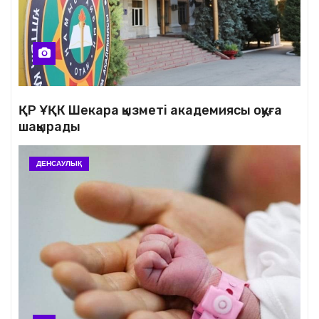
ҚР ҰҚК Шекара қызметі академиясы оқуға
шақырады
ДЕНСАУЛЫҚ