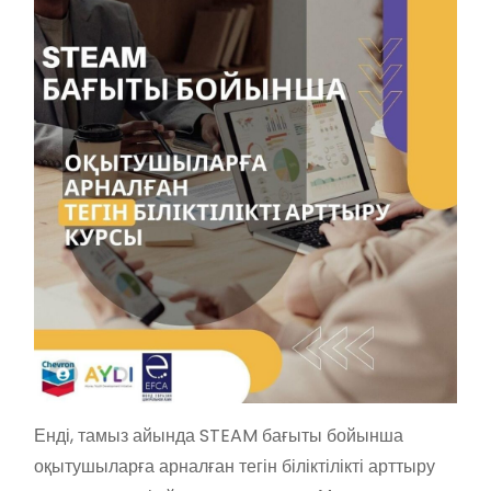
Енді, тамыз айында STEAM бағыты бойынша
оқытушыларға арналған тегін біліктілікті арттыру