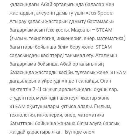
қаласындағы Абай орталығында балалар мен
жастардың әлеуетін дамыту үшін «Jas Space:
Атырау қаласы жастарын дамыту бастамасы»
бағдарламасын іске қосты. Мақсаты – STEAM
(ғылым, технология, инженерия, өнер, математика)
бағыттары бойынша білім беру және STEAM
саласындағы кәсіптерді танымал ету. Аталмыш
бағдарлама бойынша Абай орталығының
базасында жастарды кәсіби, тұлғалық және STEAM
дағдыларына үйретуді міндеті санайды. Оған
мектептің 7-11 сынып аралығындағы оқушылар,
студенттер, мүмкіндігі шектеулі жастар және
STEAM оқытушылары қатыса алады. Ғылым,
технология, инженерия, өнер, математика
бағыттары бойынша жаңаша білім алуға барлық
жағдай қарастырылған. Бүгінде әлем