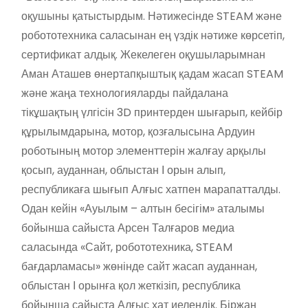
оқушыны қатыстырдым. Нәтижесінде STEAM және
робототехника саласынан ең үздік нәтиже көрсетіп,
сертификат алдық. Жекелеген оқушыларымнан
Аман Аташев өнертапқыштық қадам жасап STEAM
және жаңа технологияларды пайдалана
тікұшақтың үлгісін 3D принтерден шығарып, кейбір
құрылымдарына, мотор, қозғалысына Ардуин
роботының мотор элементтерін жалғау арқылы
қосып, ауданнан, облыстан І орын алып,
республикаға шығып Алғыс хатпен марапатталды.
Одан кейін «Ауылым – алтын бесігім» аталымы
бойынша сайыста Арсен Талғаров медиа
саласында «Сайт, робототехника, STEAM
бағдарламасы» жөнінде сайт жасап ауданнан,
облыстан І орынға қол жеткізіп, республика
бойынша сайыста Алғыс хат иелендік. Біржан