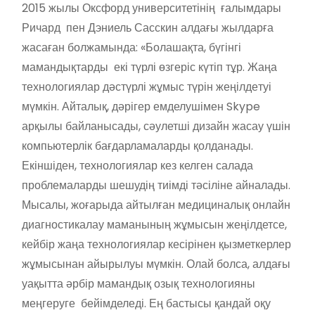
2015 жылы Оксфорд университетінің ғалымдары
Ричард пен Дэниель Сасскин алдағы жылдарға
жасаған болжамында: «Болашақ­та, бүгінгі
мамандықтарды екі түрлі өзгеріс кү­тіп тұр. Жаңа
тех­но­логия­лар дәстүрлі жұмыс түрін жеңілде­туі
мүмкін. Айталық, дәрігер емделу­ші­мен Skype
арқылы байланысады, сәулетші дизайн жасау үшін
компьютерлік бағдарламаларды қолданады.
Екіншіден, технологиялар кез келген салада
проблемаларды шешудің тиімді тәсіліне айналады.
Мысалы, жоғарыда айтылған медициналық онлайн
диагностикалау маманының жұмысын жеңілдетсе,
кейбір жаңа технологиялар кесірінен қызметкерлер
жұмысынан айырылуы мүмкін. Олай болса, алдағы
уақытта әрбір мамандық озық технологияны
меңгеруге бейімделеді. Ең бастысы қандай оқу