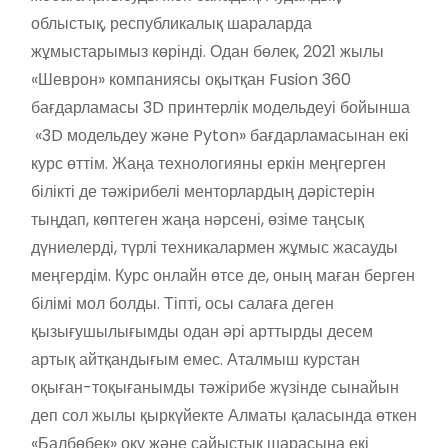
облыстық, республикалық шараларда
жұмыстарымыз көрінді. Одан бөлек, 2021 жылы
«Шеврон» компаниясы оқытқан Fusion 360
бағдарламасы 3D принтерлік модельдеуі бойынша
«3D модельдеу және Pyton» бағдарламасынан екі
курс өттім. Жаңа технологияны еркін меңгерген
білікті де тәжірибелі менторлардың дәрістерін
тыңдап, көптеген жаңа нәрсені, өзіме таңсық
дүниелерді, түрлі техникалармен жұмыс жасауды
меңгердім. Курс онлайн өтсе де, оның маған берген
білімі мол болды. Тіпті, осы салаға деген
қызығушылығымды одан әрі арттырды десем
артық айтқандығым емес. Аталмыш курстан
оқыған-тоқығанымды тәжірибе жүзінде сынайын
деп сол жылы қыркүйекте Алматы қаласында өткен
«Балбөбек» оқу және сайыстық шарасына екі