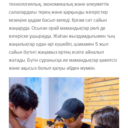
технологиялық, экономикалық және әлеуметтік
салалардағы терең және қарқынды өзгерістер
кезеңіне қадам басып келеді. Қоғам сәт сайын
жаңаруда. Осыған орай мамандықтар рөлі де
өзгеріске ұшырауда. Жаһан жылдамдығымен тың
жаңалықтар одан әрі күшейіп, шамамен 5 жыл
сайын бүгінгі жаңамыз ертең ескіге айналып
жатады. Бүгін сұранысқа ие мамандықтар қажетсіз
және ақысыз болып қалуы әбден мүмкін.