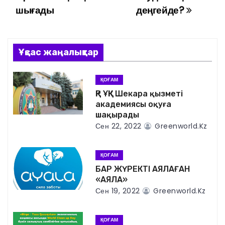
а
шығады
деңгейде?
в
и
Ұқсас жаңалықтар
г
ҚОҒАМ
а
ҚР ҰҚК Шекара қызметі
академиясы оқуға
ц
шақырады
Сен 22, 2022
Greenworld.kz
и
я
ҚОҒАМ
БАР ЖҮРЕКТІ АЯЛАҒАН
п
«АЯЛА»
Сен 19, 2022
Greenworld.kz
о
з
ҚОҒАМ