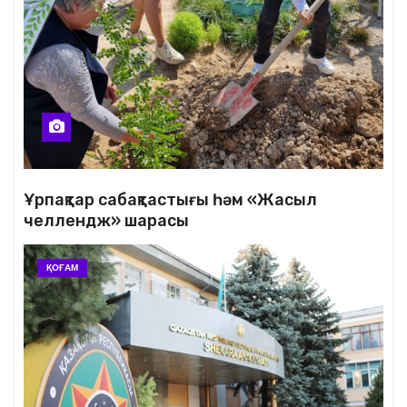
Ұрпақтар сабақтастығы һәм «Жасыл
челлендж» шарасы
ҚОҒАМ