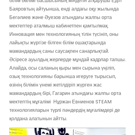
білім бөлімі басшысының міндетін атқарушы Еділ
Баяровтың айтуынша, енді алдағы оқу жылында
Бегәлиев және Әуезов атындағы жалпы орта
мектептер аталмыш кабинетпен қамтылмақ.
Инновация мен технологияның тілін түсініп, оны
лайықты жүргізе білген білім ошақтарында
мамандардың саны саусақпен санарлықтай.
Әсіресе ауылдық жерлерде мұндай кадрлар тапшы.
Алайда, осы саланың қыры мен сырына үңіліп,
озық технологияны барынша игеруге тырысып,
өзінің білімін үнемі жетілдіріп жүрген жас
мамандардың бірі, Гагарин атындағы жалпы орта
мектептің мұғалімі Нұржан Евниенов STEAM
технологияларын түрлі пәндердің мұғалімдері де
қолдана алатынын айтты.