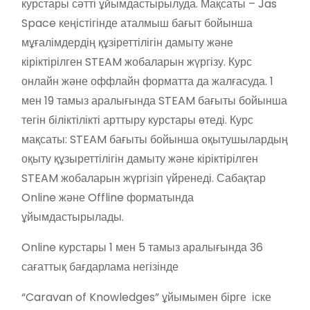
курстары сәтті ұйымдастырылуда. Мақсаты – Jas
Space кеңістігінде аталмыш бағыт бойынша
мұғалімдердің құзіреттілігін дамыту және
кіріктірілген STEAM жобаларын жүргізу. Курс
онлайн және оффлайн форматта да жалғасуда. 1
мен 19 тамыз аралығында STEAM бағыты бойынша
тегін біліктілікті арттыру курстары өтеді. Курс
мақсаты: STEAM бағыты бойынша оқытушылардың
оқыту құзыреттілігін дамыту және кіріктірілген
STEAM жобаларын жүргізіп үйренеді. Сабақтар
Online және Offline форматында
ұйымдастырылады.
Online курстары 1 мен 5 тамыз аралығында 36
сағаттық бағдарлама негізінде
“Caravan of Knowledges” ұйымымен бірге іске