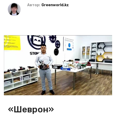
Автор:
Greenworld.kz
«Шеврон»