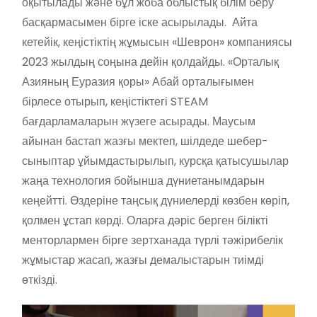
оқытылады және бұл жоба облыстық білім беру
басқармасымен бірге іске асырылады. Айта
кетейік, кеңістіктің жұмысын «Шеврон» компаниясы
2023 жылдың соңына дейін қолдайды. «Орталық
Азияның Еуразия қоры» Абай орталығымен
бірлесе отырып, кеңістіктегі STEAM
бағдарламаларын жүзеге асырады. Маусым
айынан бастап жазғы мектеп, шілдеде шебер-
сыныптар ұйымдастырылып, курсқа қатысушылар
жаңа технология бойынша дүниетанымдарын
кеңейтті. Өздеріне таңсық дүниелерді көзбен көріп,
қолмен ұстап көрді. Оларға дәріс берген білікті
менторлармен бірге зертханада түрлі тәжірибелік
жұмыстар жасап, жазғы демалыстарын тиімді
өткізді.