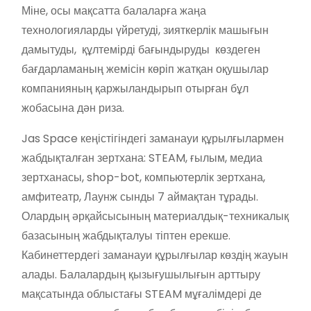
Міне, осы мақсатта балаларға жаңа
технологияларды үйретуді, зияткерлік машығын
дамытуды, құлтемірді бағындыруды көздеген
бағдарламаның жемісін көріп жатқан оқушылар
компанияның қаржыландырып отырған бұл
жобасына дән риза.
Jas Space кеңістігіндегі заманауи құрылғылармен
жабдықталған зертхана: STEAM, ғылым, медиа
зертханасы, shop-bot, компьютерлік зертхана,
амфитеатр, Лаунж сынды 7 аймақтан тұрады.
Олардың әрқайсысының материалдық-техникалық
базасының жабдықталуы тіптен ерекше.
Кабинеттердегі заманауи құрылғылар көздің жауын
алады. Балалардың қызығушылығын арттыру
мақсатында облыстағы STEAM мұғалімдері де