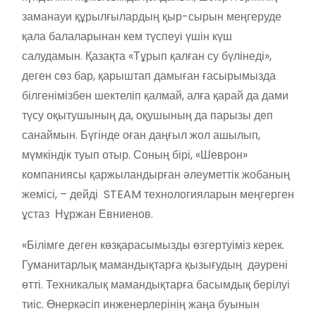
заманауи құрылғылардың қыр-сырын меңгеруде
қала балаларынан кем түспеуі үшін күш
салудамын. Қазақта «Тұрып қалған су бүлінеді»,
деген сөз бар, қарыштап дамыған ғасырымызда
білгенімізбен шектеліп қалмай, алға қарай да дами
түсу оқытушының да, оқушының да парызы деп
санаймын. Бүгінде оған даңғыл жол ашылып,
мүмкіндік туып отыр. Соның бірі, «Шеврон»
компаниясы қаржыландырған әлеуметтік жобаның
жемісі, – дейді STEAM технологияларын меңгерген
ұстаз Нұржан Евниенов.
«Білімге деген көзқарасымызды өзгертуіміз керек.
Гуманитарлық мамандықтарға қызығудың дәурені
өтті. Техникалық мамандықтарға басымдық берілуі
тиіс. Өнеркәсіп инженерлерінің жаңа буынын