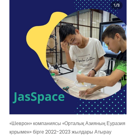
«Шеврон» компаниясы «Орталық Азияның Еуразия
қорымен» бірге 2022-2023 жылдары Атырау