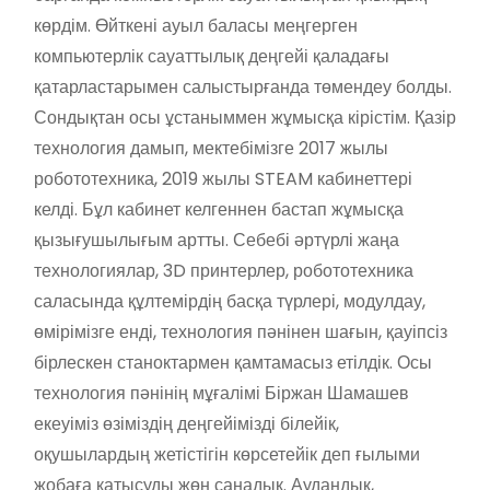
көрдім. Өйткені ауыл баласы меңгерген
компьютерлік сауаттылық деңгейі қаладағы
қатарластарымен салыстырғанда төмендеу болды.
Сондықтан осы ұстаныммен жұмысқа кірістім. Қазір
технология дамып, мектебімізге 2017 жылы
робототехника, 2019 жылы STEAM кабинеттері
келді. Бұл кабинет келгеннен бастап жұмысқа
қызығушылығым артты. Себебі әртүрлі жаңа
технологиялар, 3D принтерлер, робототехника
саласында құлтемірдің басқа түрлері, модулдау,
өмірімізге енді, технология пәнінен шағын, қауіпсіз
бірлескен станоктармен қамтамасыз етілдік. Осы
технология пәнінің мұғалімі Біржан Шамашев
екеуіміз өзіміздің деңгейімізді білейік,
оқушылардың жетістігін көрсетейік деп ғылыми
жобаға қатысуды жөн санадық. Аудандық,