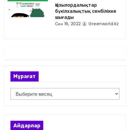
Қызылордалықтар
а
бүкілхалықтық сенбілікке
шығады
п
Сен 16, 2022
Greenworld.kz
и
с
я
м
Мұрағат
М
ұ
р
а
ғ
Айдарлар