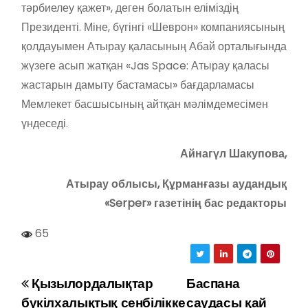
тәрбиелеу қажет», деген болатын еліміздің
Президенті. Міне, бүгінгі «Шеврон» компаниясының
қолдауымен Атырау қаласының Абай орталығында
жүзеге асып жатқан «Jas Space: Атырау қаласы
жастарын дамыту бастамасы» бағдарламасы
Мемлекет басшысының айтқан мәлімдемесімен
үндеседі.
Айнагүл Шакупова,
Атырау облысы, Құрманғазы аудандық
«Serper» газетінің бас редакторы
65
Қызылордалықтар
Баспана
Н
бүкілхалықтық сенбілікке
саудасы қай