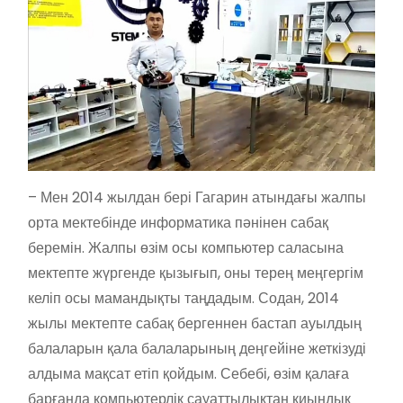
– Мен 2014 жылдан бері Гагарин атындағы жалпы
орта мектебінде информатика пәнінен сабақ
беремін. Жалпы өзім осы компьютер саласына
мектепте жүргенде қызығып, оны терең меңгергім
келіп осы мамандықты таңдадым. Содан, 2014
жылы мектепте сабақ бергеннен бастап ауылдың
балаларын қала балаларының деңгейіне жеткізуді
алдыма мақсат етіп қойдым. Себебі, өзім қалаға
барғанда компьютерлік сауаттылықтан қиындық