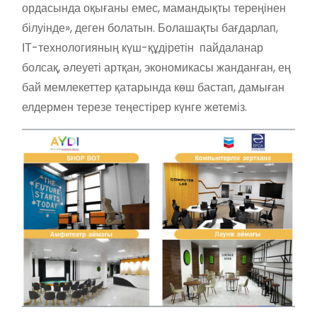
ордасында оқығаны емес, мамандықты тереңінен
білуінде», деген болатын. Болашақты бағдарлап,
ІТ-технологияның күш-құдіретін пайдаланар
болсақ, әлеуеті артқан, экономикасы жанданған, ең
бай мемлекеттер қатарында көш бастап, дамыған
елдермен терезе теңестірер күнге жетеміз.