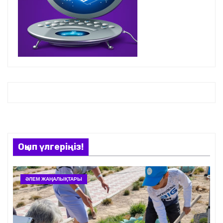
Оқып үлгеріңіз!
ӘЛЕМ ЖАҢАЛЫҚТАРЫ