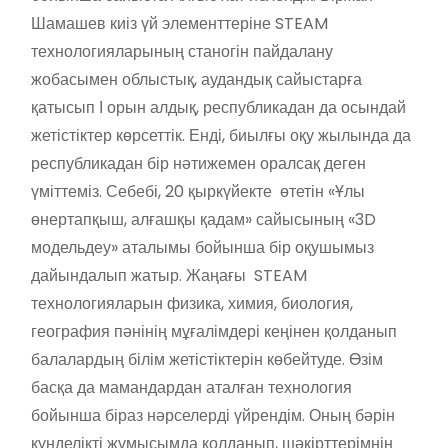
Шамашев киіз үй элементтеріне STEAM
технологияларының станогін пайдалану
жобасымен облыстық, аудандық сайыстарға
қатысып І орын алдық, республикадан да осындай
жетістіктер көрсеттік. Енді, биылғы оқу жылында да
республикадан бір нәтижемен оралсақ деген
үміттеміз. Себебі, 20 қыркүйекте өтетін «Ұлы
өнертапқыш, алғашқы қадам» сайысының «3D
модельдеу» аталымы бойынша бір оқушымыз
дайындалып жатыр. Жаңағы STEAM
технологияларын физика, химия, биология,
география пәнінің мұғалімдері кеңінен қолданып
балалардың білім жетістіктерін көбейтуде. Өзім
басқа да мамандардан аталған технология
бойынша біраз нәрселерді үйрендім. Оның бәрін
күнделікті жұмысымда қолданып, шәкірттерімнің