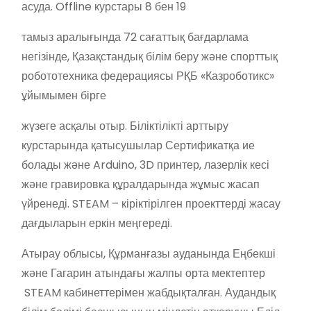
асуда. Offline курстары 8 бен 19
тамыз аралығында 72 сағаттық бағдарлама
негізінде, Қазақстандық білім беру және спорттық
робототехника федерациясы РҚБ «Казроботикс»
ұйымымен бірге
жүзеге асқалы отыр. Біліктілікті арттыру
курстарында қатысушылар Сертификатқа ие
болады және Arduino, 3D принтер, лазерлік кесі
және гравировка құралдарында жұмыс жасап
үйренеді. STEAM – кіріктірілген проекттерді жасау
дағдыларын еркін меңгереді.
Атырау облысы, Құрманғазы ауданында Еңбекші
және Гагарин атындағы жалпы орта мектептер
STEAM кабинеттерімен жабдықталған. Аудандық