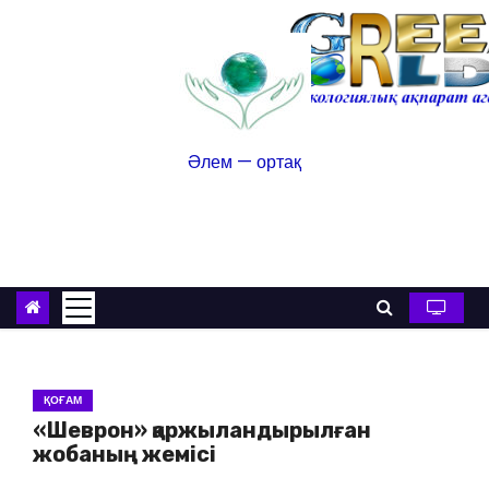
Әлем — ортақ
ҚОҒАМ
«Шеврон» қаржыландырылған
жобаның жемісі