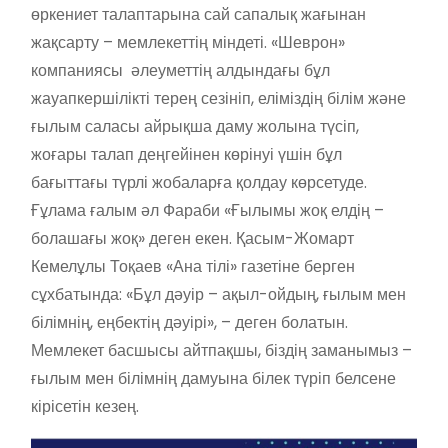
өркениет талаптарына сай сапалық жағынан
жақсарту – мемлекеттің міндеті. «Шеврон»
компаниясы әлеуметтің алдындағы бұл
жауапкершілікті терең сезініп, еліміздің білім және
ғылым саласы айрықша даму жолына түсіп,
жоғары талап деңгейінен көрінуі үшін бұл
бағыттағы түрлі жобаларға қолдау көрсетуде.
Ғұлама ғалым әл Фараби «Ғылымы жоқ елдің –
болашағы жоқ» деген екен. Қасым-Жомарт
Кемелұлы Тоқаев «Ана тілі» газетіне берген
сұхбатында: «Бұл дәуір – ақыл-ойдың, ғылым мен
білімнің, еңбектің дәуірі», – деген болатын.
Мемлекет басшысы айтпақшы, біздің заманымыз –
ғылым мен білімнің дамуына білек түріп белсене
кірісетін кезең.