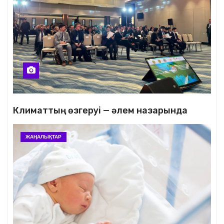
Климаттың өзгеруі — әлем назарында
ЖАҢАЛЫҚТАР