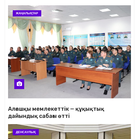
ЖАҢАЛЫҚТАР
Алғашқы мемлекеттік — құқықтық
дайындық сабағы өтті
ДЕНСАУЛЫҚ