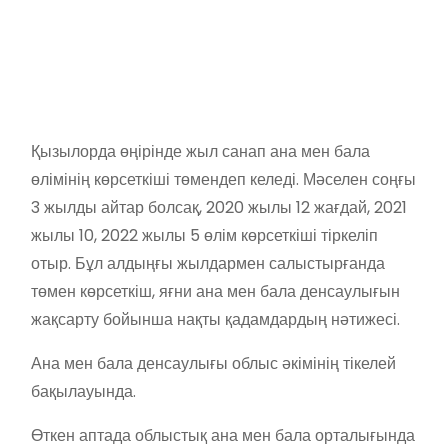
Қызылорда өңірінде жыл санап ана мен бала
өлімінің көрсеткіші төмендеп келеді. Мәселен соңғы
3 жылды айтар болсақ, 2020 жылы 12 жағдай, 2021
жылы 10, 2022 жылы 5 өлім көрсеткіші тіркеліп
отыр. Бұл алдыңғы жылдармен салыстырғанда
төмен көрсеткіш, яғни ана мен бала денсаулығын
жақсарту бойынша нақты қадамдардың нәтижесі.
Ана мен бала денсаулығы облыс әкімінің тікелей
бақылауында.
Өткен аптада облыстық ана мен бала орталығында