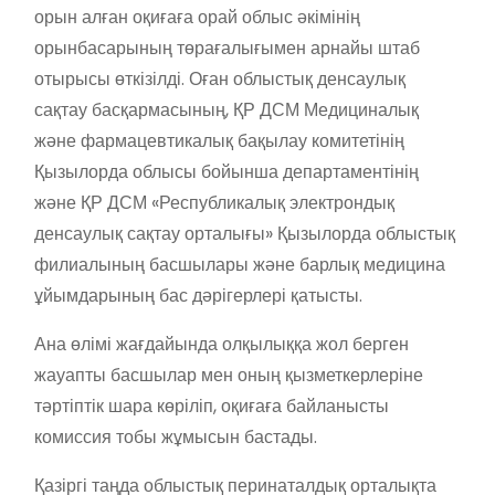
орын алған оқиғаға орай облыс әкімінің
орынбасарының төрағалығымен арнайы штаб
отырысы өткізілді. Оған облыстық денсаулық
сақтау басқармасының, ҚР ДСМ Медициналық
және фармацевтикалық бақылау комитетінің
Қызылорда облысы бойынша департаментінің
және ҚР ДСМ «Республикалық электрондық
денсаулық сақтау орталығы» Қызылорда облыстық
филиалының басшылары және барлық медицина
ұйымдарының бас дәрігерлері қатысты.
Ана өлімі жағдайында олқылыққа жол берген
жауапты басшылар мен оның қызметкерлеріне
тәртіптік шара көріліп, оқиғаға байланысты
комиссия тобы жұмысын бастады.
Қазіргі таңда облыстық перинаталдық орталықта