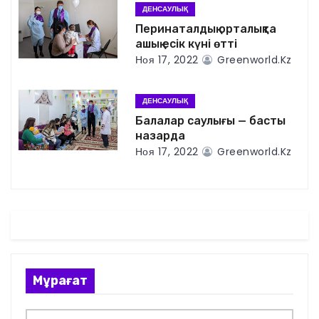
я
ДЕНСАУЛЫҚ
Перинаталдық орталықта
п
ашық есік күні өтті
Ноя 17, 2022
Greenworld.kz
о
з
ДЕНСАУЛЫҚ
Балалар саулығы — басты
а
назарда
п
Ноя 17, 2022
Greenworld.kz
и
с
я
м
Мұрағат
М