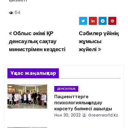
64
Облыс әкімі ҚР
Сәбилер үйінің
Н
денсаулық сақтау
жұмысы
а
министрімен кездесті
жүйелі
в
и
Ұқсас жаңалықтар
г
ДЕНСАУЛЫҚ
а
Пациенттерге
психологиялық қолдау
ц
көрсету бөлмесі ашылды
Ноя 30, 2022
Greenworld.kz
и