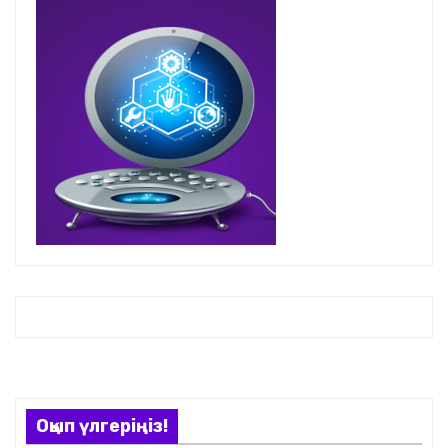
Оқып үлгеріңіз!