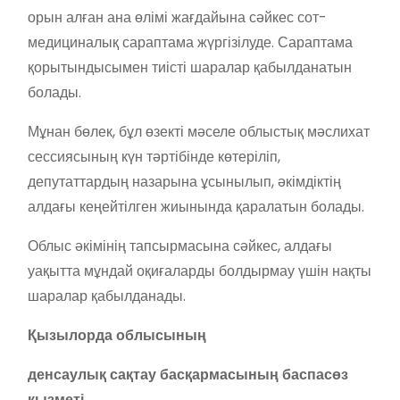
орын алған ана өлімі жағдайына сәйкес сот-
медициналық сараптама жүргізілуде. Сараптама
қорытындысымен тиісті шаралар қабылданатын
болады.
Мұнан бөлек, бұл өзекті мәселе облыстық мәслихат
сессиясының күн тәртібінде көтеріліп,
депутаттардың назарына ұсынылып, әкімдіктің
алдағы кеңейтілген жиынында қаралатын болады.
Облыс әкімінің тапсырмасына сәйкес, алдағы
уақытта мұндай оқиғаларды болдырмау үшін нақты
шаралар қабылданады.
Қызылорда облысының
денсаулық сақтау басқармасының баспасөз
қызметі