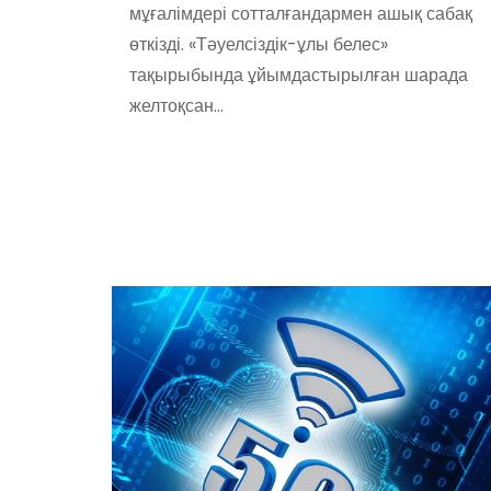
мұғалімдері сотталғандармен ашық сабақ
өткізді. «Тәуелсіздік-ұлы белес»
тақырыбында ұйымдастырылған шарада
желтоқсан…