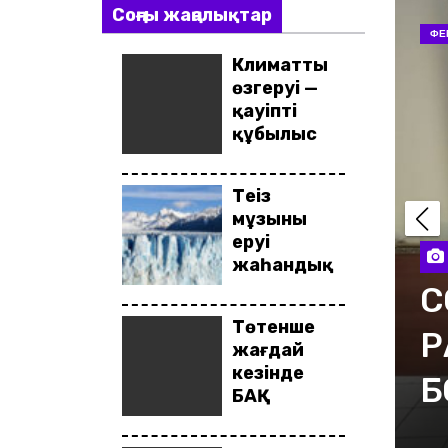
Соңғы жаңалықтар
ТД
Климаттың
өзгеруі —
қауіпті
құбылыс
Теңіз
мұзының
еруі
жаһандық
климатқа
ЛУШЫ
кері әсер
Төтенше
береді
ШЫЛЫҚПЕН
Р
жағдай
кезінде
ЫЛДЫ
к
БАҚ
өкілдері
неге