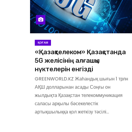
ҚОҒАМ
«Қазақтелеком» Қазақстанда
5G желісінің алғашқы
нүктелерін енгізді
GREENWORLD.KZ Жаһандық шығын 1 трлн
АҚШ долларынан асады Соңғы он
жылдықта Қазақстан телекоммуникация
саласы арқылы бәсекелестік
артықшылыққа қол жеткізу тәсілі…