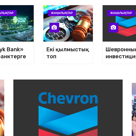
АЛЫҚТАР
ЖАҢАЛЫҚТАР
ЖАҢАЛЫҚТАР
yk Bank»
Екі қылмыстық
Шевронны
 банктерге
топ
инвестици
ктесуде
құрықталды
қ сайты іс
қосылды