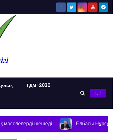
аулық
ТДМ-2030
ді шешеді
Елбасы Нұрсұлтан Назарбаевтың «Елдік