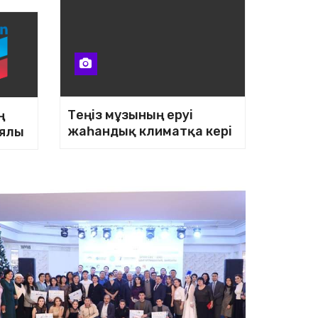
Теңіз мұзының еруі
ң
жаһандық климатқа кері
ялы
әсер береді
ке