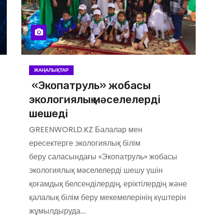
ЖАҢАЛЫҚТАР
«Экопатруль» жобасы
экологиялық мәселелерді
шешеді
GREENWORLD.KZ Балалар мен
ересектерге экологиялық білім
беру саласындағы «Экопатруль» жобасы
экологиялық мәселелерді шешу үшін
қоғамдық белсенділердің, еріктілердің және
қалалық білім беру мекемелерінің күштерін
жұмылдыруда.…