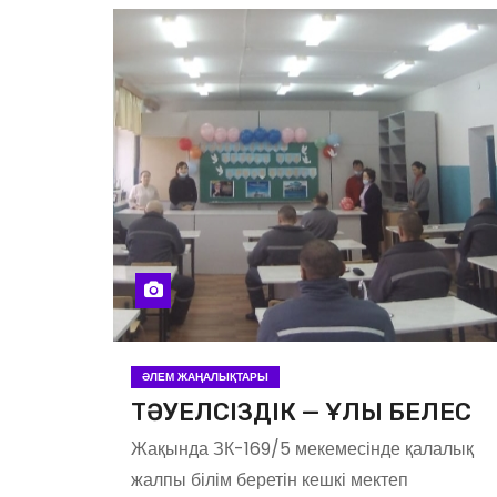
ӘЛЕМ ЖАҢАЛЫҚТАРЫ
ТӘУЕЛСІЗДІК — ҰЛЫ БЕЛЕС
Жақында ЗК-169/5 мекемесінде қалалық
жалпы білім беретін кешкі мектеп