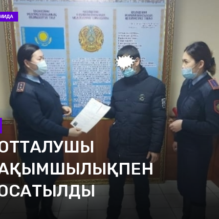
М-2030
еформалар процесі бір
үндік емес