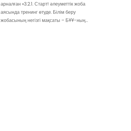
арналған «3.2.1. Старт! әлеуметтік жоба
аясында тренинг өтуде. Білім беру
жобасының негізгі мақсаты – БҰҰ-ның…