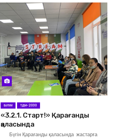
БІЛІМ
ТДМ-2030
«3.2.1. Старт!» Қарағанды
қаласында
Бүгін Қарағанды қаласында жастарға