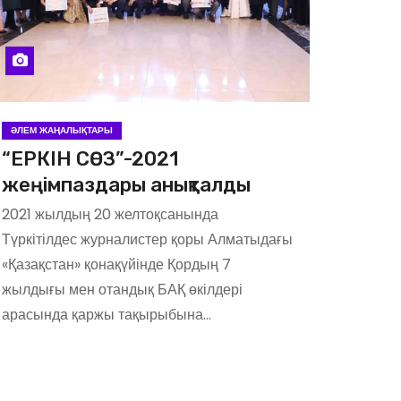
ӘЛЕМ ЖАҢАЛЫҚТАРЫ
“ЕРКІН СӨЗ”-2021
жеңімпаздары анықталды
2021 жылдың 20 желтоқсанында
Түркітілдес журналистер қоры Алматыдағы
«Қазақстан» қонақүйінде Қордың 7
жылдығы мен отандық БАҚ өкілдері
арасында қаржы тақырыбына…