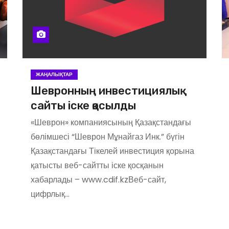
ЖАҢАЛЫҚТАР
Шевронның инвестициялық
сайты іске қосылды
«Шеврон» компаниясының Қазақстандағы
бөлімшесі “Шеврон Мұнайгаз Инк.” бүгін
Қазақстандағы Тікелей инвестиция қорына
қатысты веб-сайтты іске қосқанын
хабарлады – www.cdif.kzВеб-сайт,
цифрлық…