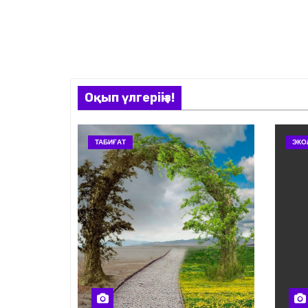
Оқып үлгеріңіз!
ТАБИҒАТ
ЭКО