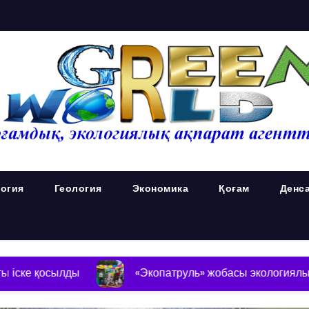
огия
Геология
Экономика
Қоғам
Денс
лды
«Экопатруль» жобасы экологиялық мәселелер