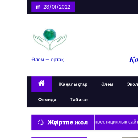
28/01/2022
Әлем — ортақ
Жаңалықтар
Әлем
Экол
Фемида
Табиғат
алды
Шевронның инвестициялық сайты іске қосы
Жүгіртпе жол