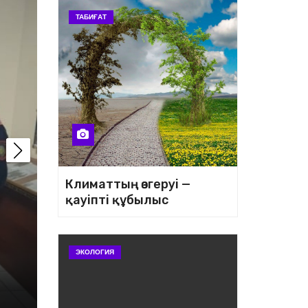
ТАБИҒАТ
ТАБИҒАТ
Климаттың өзгеруі —
қауіпті құбылыс
Климаттың өзгеруі — қ
ЭКОЛОГИЯ
құбылыс