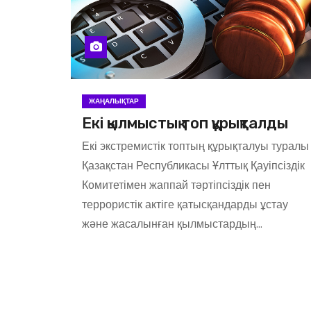
көмектесу
де
«ҚАСІРЕТТІ
ҚАҢТАР»
САБАҒЫ:
ҚОҒАМ
ЖАҢАЛЫҚТАР
ТҰТАСТЫҒ
Екі қылмыстық топ құрықталды
Ы –
Екі экстремистік топтың құрықталуы туралы
ТӘУЕЛСІЗД
ІК КЕПІЛІ
Қазақстан Республикасы Ұлттық Қауіпсіздік
Комитетімен жаппай тәртіпсіздік пен
террористік актіге қатысқандарды ұстау
және жасалынған қылмыстардың…