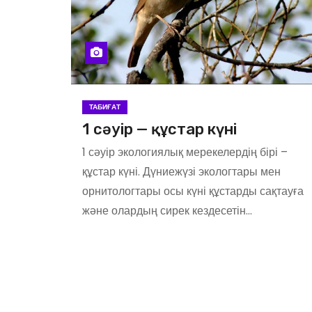
ТАБИҒАТ
1 сәуір — құстар күні
1 сәуір экологиялық мерекелердің бірі –
құстар күні. Дүниежүзі экологтары мен
орнитологтары осы күні құстарды сақтауға
және олардың сирек кездесетін…