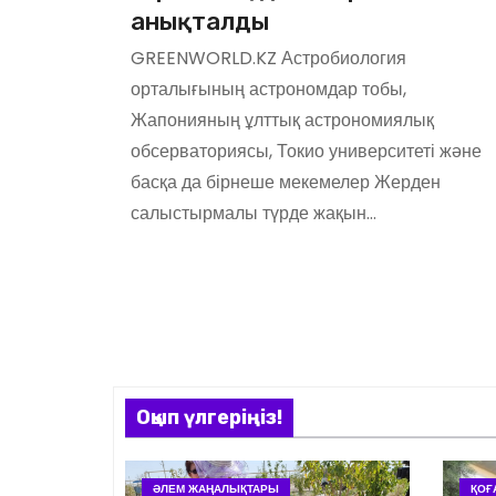
анықталды
GREENWORLD.KZ Астробиология
орталығының астрономдар тобы,
Жапонияның ұлттық астрономиялық
обсерваториясы, Токио университеті және
басқа да бірнеше мекемелер Жерден
салыстырмалы түрде жақын…
Оқып үлгеріңіз!
ӘЛЕМ ЖАҢАЛЫҚТАРЫ
ҚОҒ