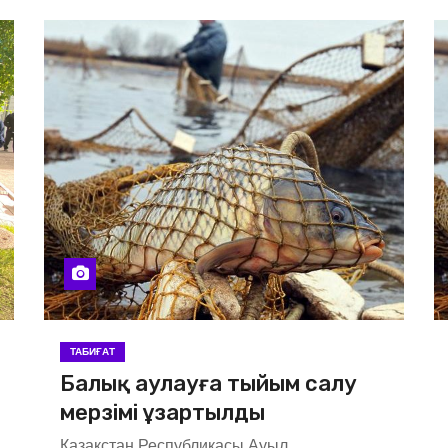
ТАБИҒАТ
Балық аулауға тыйым салу
мерзімі ұзартылды
Қазақстан Республикасы Ауыл