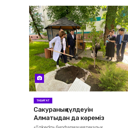
ТАБИҒАТ
Сакураның гүлдеуін
Алматыдан да көреміз
«Takeda» биофармацевтикалық