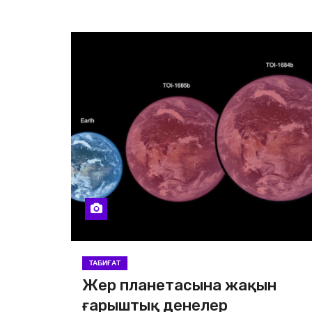
ТАБИҒАТ
Жер планетасына жақын
ғарыштық денелер