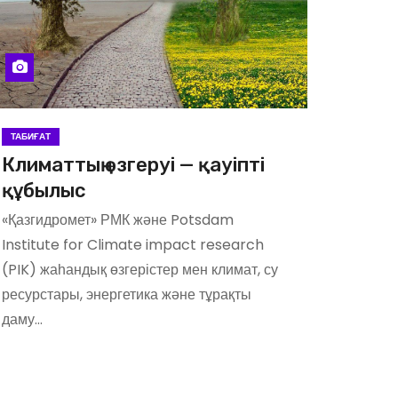
ТАБИҒАТ
Климаттың өзгеруі — қауіпті
құбылыс
«Қазгидромет» РМК және Potsdam
Institute for Climate impact research
(PIK) жаһандық өзгерістер мен климат, су
ресурстары, энергетика және тұрақты
даму…