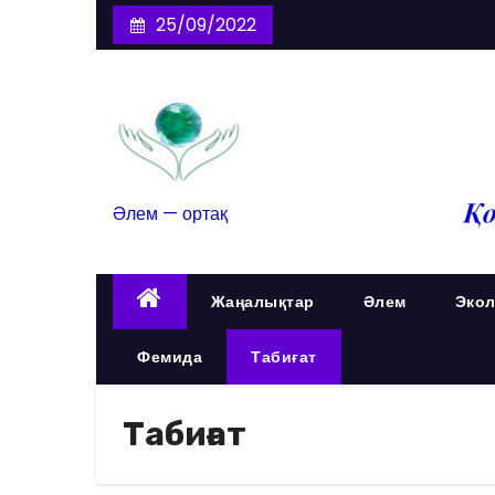
25/09/2022
Әлем — ортақ
Жаңалықтар
Әлем
Экол
Фемида
Табиғат
Табиғат