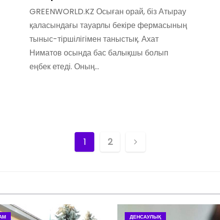
GREENWORLD.KZ Осыған орай, біз Атырау
қаласындағы тауарлы бекіре фермасының
тыныс-тіршілігімен таныстық. Ахат
Ниматов осында бас балықшы болып
еңбек етеді. Оның…
Н
1
2
а
в
и
АМ
ДЕНСАУЛЫҚ