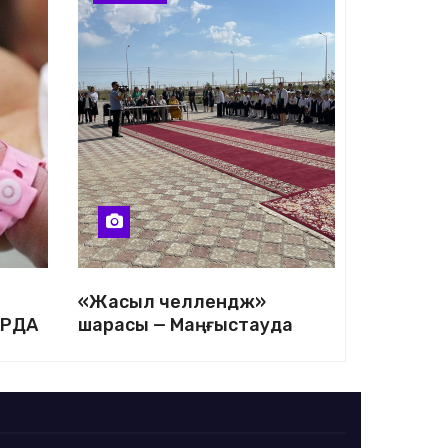
«Жасыл челлендж»
АРДА
шарасы — Маңғыстауда