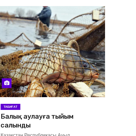
ТАБИҒАТ
Балық аулауға тыйым
салынды
Қазақстан Республикасы Ауыл