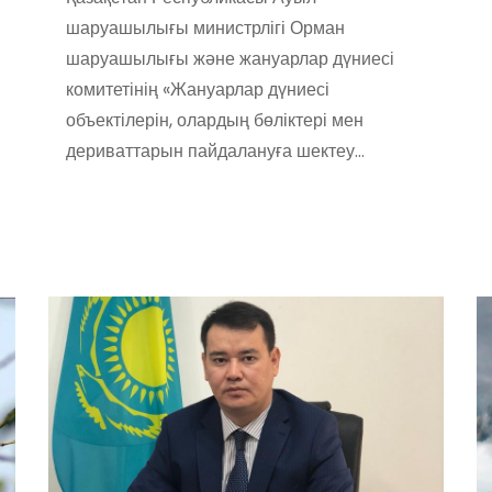
шаруашылығы министрлігі Орман
шаруашылығы және жануарлар дүниесі
комитетінің «Жануарлар дүниесі
объектілерін, олардың бөліктері мен
дериваттарын пайдалануға шектеу…