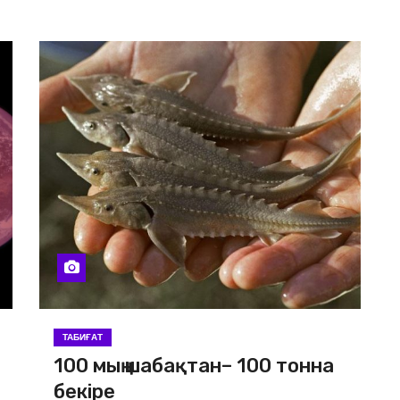
ТАБИҒАТ
100 мың шабақтан– 100 тонна
бекіре