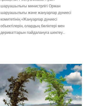
шаруашылығы министрлігі Орман
шаруашылығы және жануарлар дүниесі
комитетінің «Жануарлар дүниесі
объектілерін, олардың бөліктері мен
дериваттарын пайдалануға шектеу…