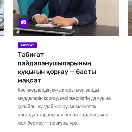
ТАБИҒАТ
Табиғат
пайдаланушыларының
құқығын қорғау — басты
мақсат
Кәсіпкерлердің құқықтары мен заңды
мүдделерін қорғау, кәсіпкерліктің дамуына
қолайлы жағдай жасау, мемлекеттік
органдар тарапынан негізсіз араласуына
жол бермеу — прокуратура…