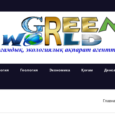
огия
Геология
Экономика
Қоғам
Денс
Главн