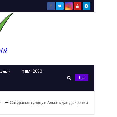
аулық
ТДМ-2030
ая
Сакураның гүлдеуін Алматыдан да көреміз