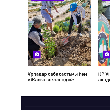
Ұрпақтар сабақтастығы һәм
ҚР Ұ
«Жасыл челлендж»
акад
шарасы