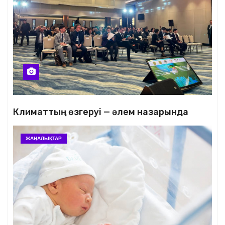
Климаттың өзгеруі — әлем назарында
ЖАҢАЛЫҚТАР