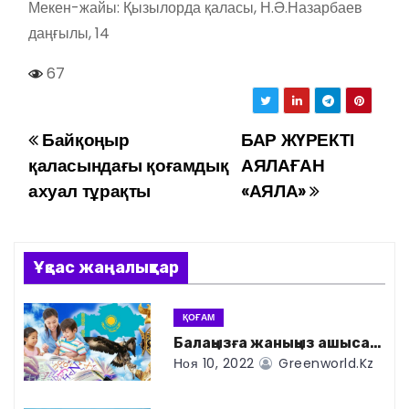
Мекен-жайы: Қызылорда қаласы, Н.Ә.Назарбаев
даңғылы, 14
67
Байқоңыр
БАР ЖҮРЕКТІ
Н
қаласындағы қоғамдық
АЯЛАҒАН
а
ахуал тұрақты
«АЯЛА»
в
и
Ұқсас жаңалықтар
г
ҚОҒАМ
а
Балаңызға жаныңыз ашыса…
Ноя 10, 2022
Greenworld.kz
ц