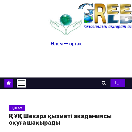
Әлем — ортақ
ҚОҒАМ
ҚР ҰҚК Шекара қызметі академиясы
оқуға шақырады