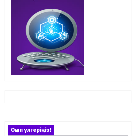
Оқып үлгеріңіз!