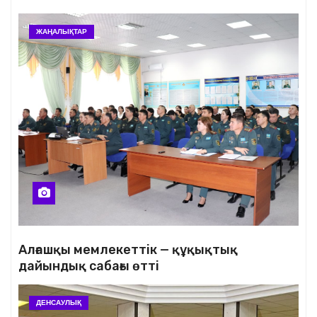
ЖАҢАЛЫҚТАР
Алғашқы мемлекеттік — құқықтық
дайындық сабағы өтті
ДЕНСАУЛЫҚ