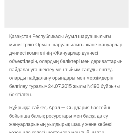
Қазақстан Республикасы Ауыл шаруашылығы
министрлігі Орман шаруашылығы және жануарлар
дүниесі комитетінің «Жануарлар дүниесі
объектілерін, олардың бөліктері мен дериваттарын
пайдалануға шектеу мен тыйым салуды енгізу,
оларды пайдалану орындары мен мерзімдерін
белгілеу туралы» 24.07.2015 жылы №190 бұйрығы
бекітілген.
Бұйрыққа сәйкес, Арал — Сырдария бассейні
бойынша балық ресурстары мен басқа да су
жануарларының уылдырық шашу және көбеюі
кезеңінде келесі шектеулер мен тыйымдар