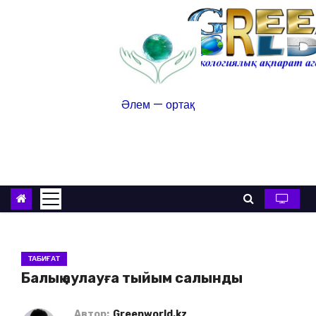
Әлем — ортақ
ТАБИҒАТ
Балық аулауға тыйым салынды
Автор:
Greenworld.kz