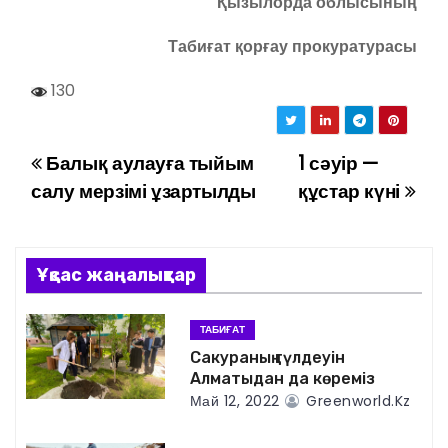
Қызылорда облысының
Табиғат қорғау прокуратурасы
130
Балық аулауға тыйым
1 сәуір —
Н
салу мерзімі ұзартылды
құстар күні
а
в
Ұқсас жаңалықтар
и
г
ТАБИҒАТ
Сакураның гүлдеуін
а
Алматыдан да көреміз
Май 12, 2022
Greenworld.kz
ц