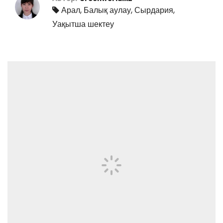
Арал
,
Балық аулау
,
Сырдария
,
Уақытша шектеу