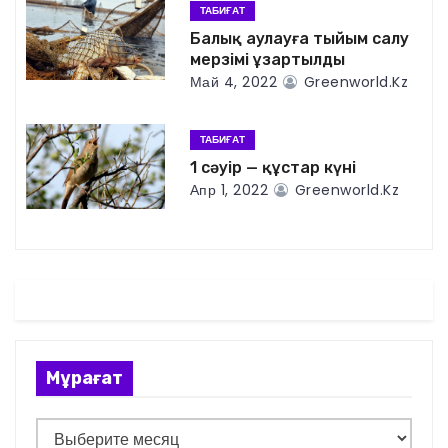
и
ТАБИҒАТ
Балық аулауға тыйым салу
я
мерзімі ұзартылды
Май 4, 2022
Greenworld.kz
п
о
ТАБИҒАТ
1 сәуір — құстар күні
з
Апр 1, 2022
Greenworld.kz
а
п
и
с
Мұрағат
я
м
М