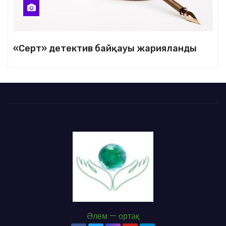
«Серт» детектив байқауы жарияланды
Әлем — ортақ