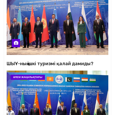
ШЫҰ-ның ішкі туризмі қалай дамиды?
ӘЛЕМ ЖАҢАЛЫҚТАРЫ