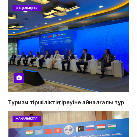
ЖАҢАЛЫҚТАР
Туризм тіршіліктің тіреуіне айналғалы тұр
ЖАҢАЛЫҚТАР