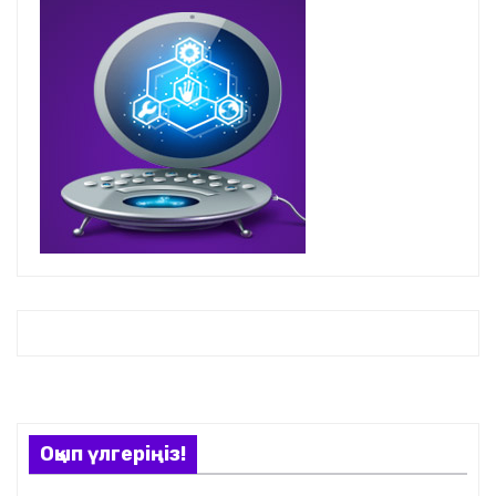
Оқып үлгеріңіз!