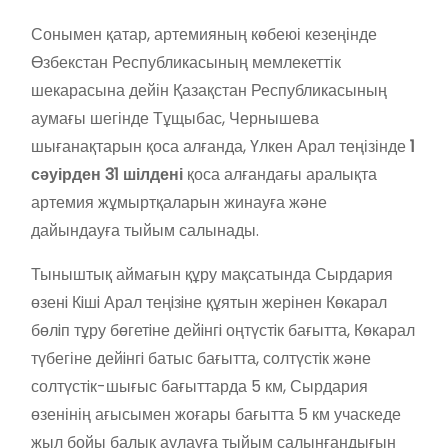
Сонымен қатар, артемияның көбеюі кезеңінде
Өзбекстан Республикасының мемлекеттік
шекарасына дейін Қазақстан Республикасының
аумағы шегінде Тұщыбас, Чернышева
шығанақтарын қоса алғанда, Үлкен Арал теңізінде
1
сәуірден 31 шілдені
қоса алғандағы аралықта
артемия жұмыртқаларын жинауға және
дайындауға тыйым салынады.
Тыныштық аймағын құру мақсатында Сырдария
өзенi Кiшi Арал теңiзiне құятын жерінен Көкарал
бөлiп тұру бөгетiне дейiнгi оңтүстiк бағытта, Көкарал
түбегіне дейiнгi батыс бағытта, солтүстiк және
солтүстiк-шығыс бағыттарда 5 км, Сырдария
өзенінің ағысымен жоғары бағытта 5 км учаскеде
жыл бойы балық аулауға тыйым салынғандығын