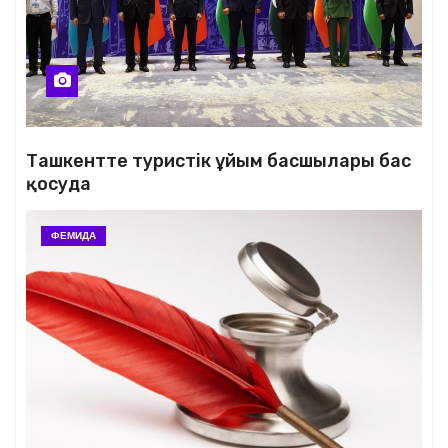
Ташкентте туристік ұйым басшылары бас
қосуда
ФЕМИДА