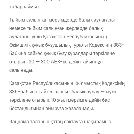
хабарлаймыз.
Тыйым салынған мерзімдерде балық аулағаны
немесе тыйым салынған жерлерде балық
аулағаны үшін Қазақстан Республикасының
Әкімшілік құқық бұзушылық туралы Кодексінің 383-
бабына сәйкес құқық бұзу құралдары тәркілене
отырып, 20 — 300 АЕК-ке дейін айыппұл
салынады.
Қазақстан Республикасының Қылмыстық Кодексінің
335-бабына сәйкес заңсыз балық аулау — мүлкі
тәркілене отырып, 10 жыл мерзімге дейін бас
бостандығынан айыруға жазаланады.
Заңнама талабын қатаң сақтауға шақырамыз.