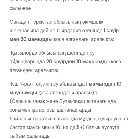
салынған:
Сағадан Түркістан облысының әкімшілік
шекарасына дейінгі Сырдария өзенінде
1 сәуiр
мен 30 мамырды
қоса алғандағы аралықта;
Қызылорда облысының шегіндегі су
айдындарында
20 сәуірден 10 маусымды
қоса
алғандағы аралықта;
Кiшi Арал теңiзiнiң су айлағында
1 мамырдан 10
маусымды
қоса алғандағы аралықта
(Сарышығанақ және Бутаковка шығанағында
сонымен қатар, осы шығанақтарды
байланыстыратын сағаларда мұздың ыдырауынан
бастап маусымның 10-на дейін) балық аулауға
тыйым салынады.