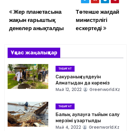
Жер планетасына
Төтенше жағдай
Н
жақын ғарыштық
министрлігі
а
денелер анықталды
ескертеді
в
и
Ұқсас жаңалықтар
г
ТАБИҒАТ
а
Сакураның гүлдеуін
Алматыдан да көреміз
ц
Май 12, 2022
Greenworld.kz
и
ТАБИҒАТ
я
Балық аулауға тыйым салу
мерзімі ұзартылды
п
Май 4, 2022
Greenworld.kz