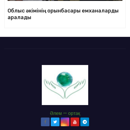
Облыс әкімінің орынбасары емханаларды
аралады
Әлем — ортақ