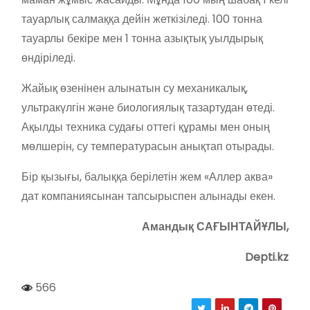
тауарлық салмаққа дейін жеткізіледі. 100 тонна
тауарлы бекіре мен 1 тонна азықтық уылдырық
өндіріледі.
Жайық өзенінен алынатын су механикалық,
ультракүлгін және биологиялық тазартудан өтеді.
Ақылды техника судағы оттегі құрамы мен оның
мөлшерін, су температурасын анықтап отырады.
Бір қызығы, балыққа берілетін жем «Аллер аква»
дат компаниясынан тапсырыспен алынады екен.
Амандық САҒЫНТАЙҰЛЫ,
Depti.kz
566