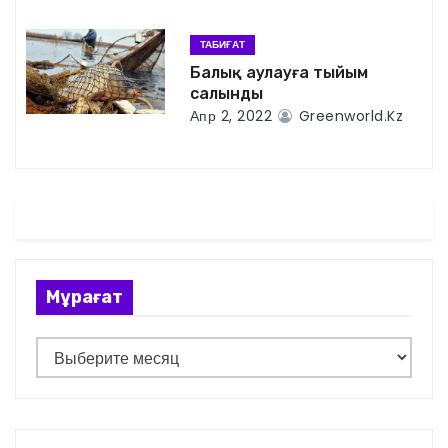
о
ТАБИҒАТ
з
Балық аулауға тыйым
салынды
а
Апр 2, 2022
Greenworld.kz
п
и
с
я
Мұрағат
м
М
ұ
р
а