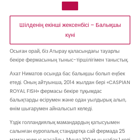
Шілденің екінші жексенбісі – Балықшы
күні
Осыған орай, біз Атырау қаласындағы тауарлы
бекіре фермасының тыныс-тіршілігімен таныстық.
Ахат Ниматов осында бас балықшы болып еңбек
етеді. Оның айтуынша, 2014 жылдан бері «CASPIAN
ROYAL FISH» фермасы бекіре тұқымдас
балықтарды өсірумен және одан уылдырық алып,
өнім шығарумен айналысып келеді.
Үздік голландиялық мамандардың қатысуымен
салынған еуропалық стандартқа сай фермада 25
маман жұмыс жасайды. Мұнда 100 мың шабақ 1 келі