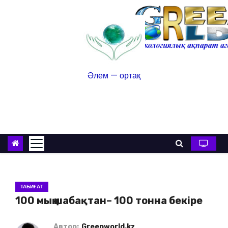
Әлем — ортақ
ТАБИҒАТ
100 мың шабақтан– 100 тонна бекіре
Автор:
Greenworld.kz