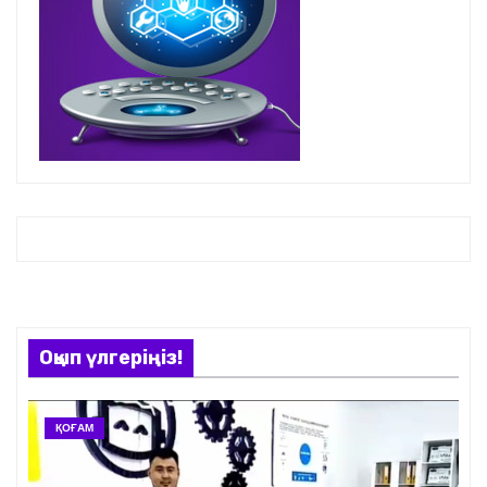
Оқып үлгеріңіз!
ҚОҒАМ