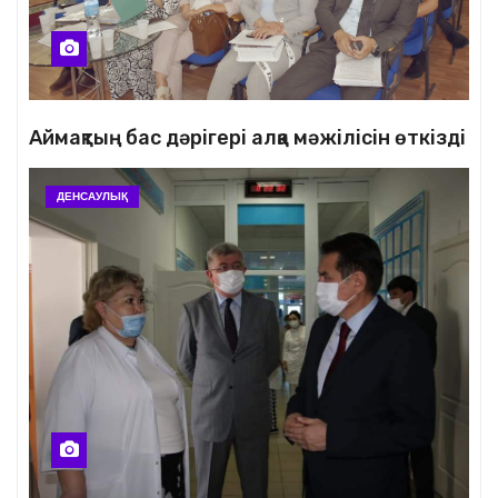
Аймақтың бас дәрігері алқа мәжілісін өткізді
ДЕНСАУЛЫҚ