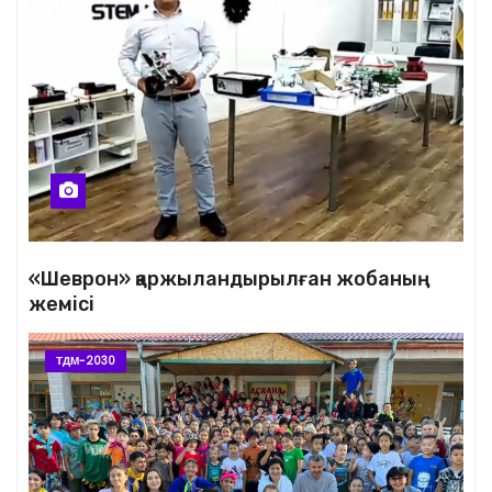
«Шеврон» қаржыландырылған жобаның
жемісі
ТДМ-2030