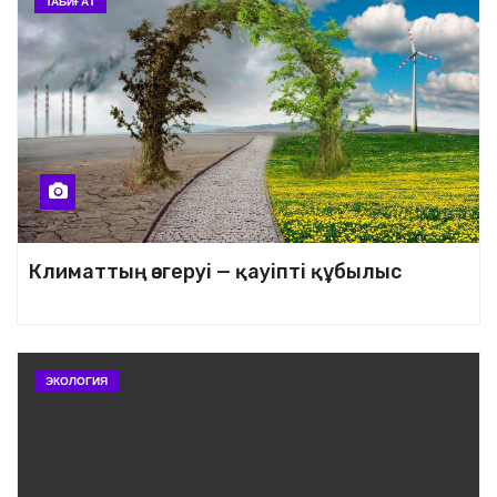
ТАБИҒАТ
Климаттың өзгеруі — қауіпті құбылыс
ЭКОЛОГИЯ