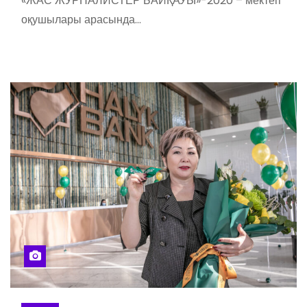
«ЖАС ЖУРНАЛИСТЕР БАЙҚАУЫ»-2020 – мектеп
оқушылары арасында…