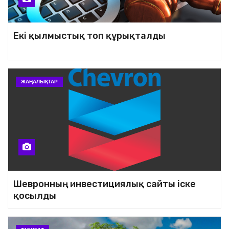
Екі қылмыстық топ құрықталды
ЖАҢАЛЫҚТАР
Шевронның инвестициялық сайты іске
қосылды