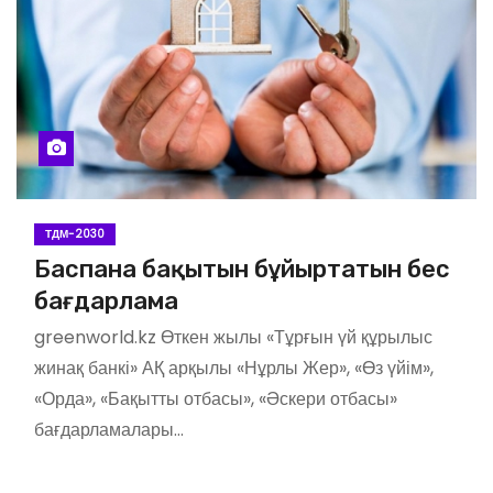
ТДМ-2030
Баспана бақытын бұйыртатын бес
бағдарлама
greenworld.kz Өткен жылы «Тұрғын үй құрылыс
жинақ банкі» АҚ арқылы «Нұрлы Жер», «Өз үйім»,
«Орда», «Бақытты отбасы», «Әскери отбасы»
бағдарламалары…