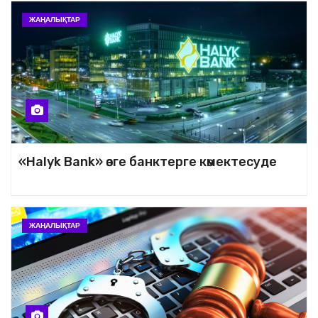
ТҰТАСТЫҒЫ – ТӘУЕЛСІЗДІК
КЕПІЛІ
ЖАҢАЛЫҚТАР
«Halyk Bank» өзге банктерге көмектесуде
ЖАҢАЛЫҚТАР