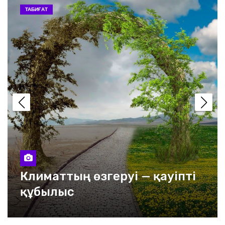
ЭКОЛОГИЯ
Реформалар процесі бір
күндік емес
Қазақстанда жалақы
көбейеді
«Halyk Bank» өзге банктерге
көмектесуде
Теңіз мұзының еруі
жаһандық климатқа кері
әсер береді
«ҚАСІРЕТТІ ҚАҢТАР»
САБАҒЫ: ҚОҒАМ