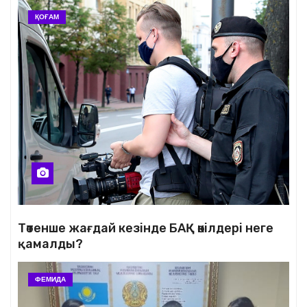
ҚОҒАМ
Төтенше жағдай кезінде БАҚ өкілдері неге
қамалды?
ФЕМИДА