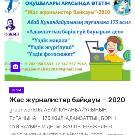
БІЛІМ
Жас журналистер байқауы — 2020
greenworld.kz АБАЙ ҚҰНАНБАЙҰЛЫНЫҢ
ТУҒАНЫНА — 175 ЖЫЛ«АДАМЗАТТЫҢ БӘРІН
СҮЙ БАУЫРЫМ ДЕП»1. ЖАЛПЫ ЕРЕЖЕЛЕР1.