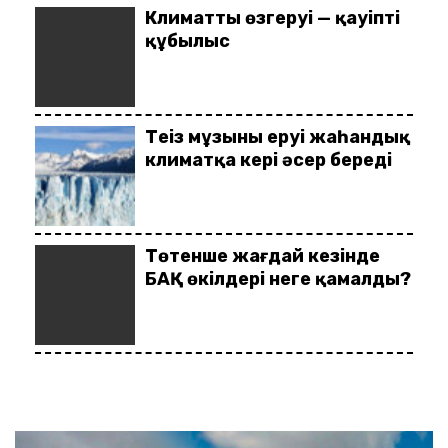
Климаттың өзгеруі — қауіпті
құбылыс
Теңіз мұзының еруі жаһандық
климатқа кері әсер береді
Төтенше жағдай кезінде
БАҚ өкілдері неге қамалды?
СОТТАЛУШЫ
РАҚЫМШЫЛЫҚПЕН
БОСАТЫЛДЫ