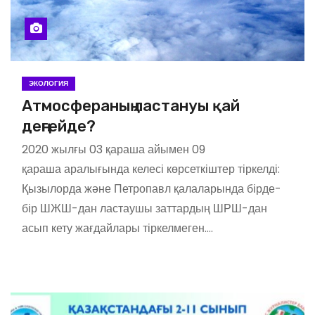
ЭКОЛОГИЯ
Атмосфераның ластануы қай
деңгейде?
2020 жылғы 03 қараша айымен 09
қараша аралығында келесі көрсеткіштер тіркелді:
Қызылорда және Петропавл қалаларында бірде-
бір ШЖШ-дан ластаушы заттардың ШРШ-дан
асып кету жағдайлары тіркелмеген.…