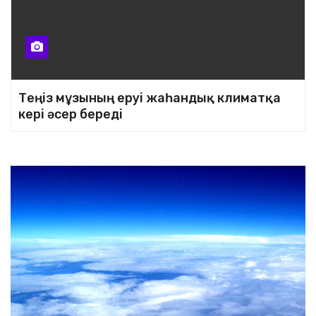
Теңіз мұзының еруі жаһандық климатқа
кері әсер береді