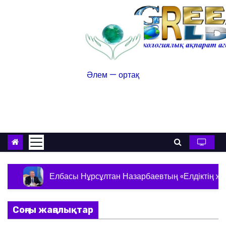
Әлем — ортақ
лбасы Нұрсұлтан Назарбаевтың «Елдіктің жеті тұғыры» ат
Соңғы жаңалықтар