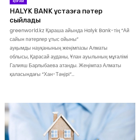
ҚОҒАМ
HALYK BANK ұстазға пәтер
сыйлады
greenworld.kz Қараша айында Halyk Bank-тің “Ай
сайын пәтерлер ұтыс ойыны”
ауқымды науқанының жеңімпазы Алматы
облысы, Қарасай ауданы, Ұлан ауылының мұғалімі
Галияш Барлыбаева атанды. Жеңімпаз Алматы
қаласындағы “Хан-Тәңірі”…