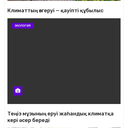
о
Климаттың өзгеруі — қауіпті құбылыс
з
ЭКОЛОГИЯ
а
п
и
с
я
м
Теңіз мұзының еруі жаһандық климатқа
кері әсер береді