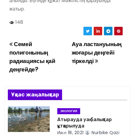
алынды. Бүгінде құжат Мәжілістің қарауында
жатыр.
148
Семей
Ауа ластануының
Н
полигонының
жоғары деңгейі
а
радиациясы қай
тіркелді
деңгейде?
в
и
г
Ұқсас жаңалықтар
а
ЭКОЛОГИЯ
ц
Атырауда уақ балықтар
құтқарылуда
Июл 18, 2021
Nurbike Qazi