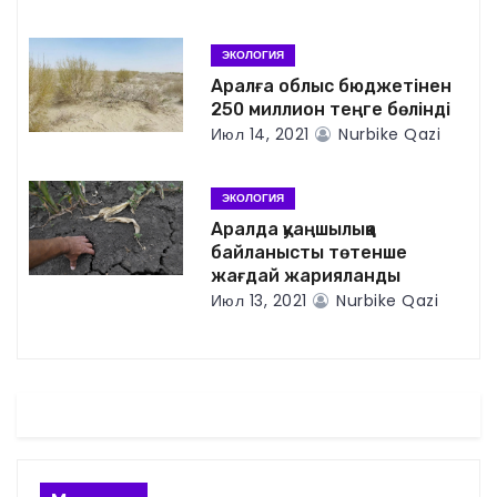
и
я
ЭКОЛОГИЯ
п
Аралға облыс бюджетінен
250 миллион теңге бөлінді
о
Июл 14, 2021
Nurbike Qazi
з
ЭКОЛОГИЯ
а
Аралда қуаңшылыққа
байланысты төтенше
п
жағдай жарияланды
Июл 13, 2021
Nurbike Qazi
и
с
я
м