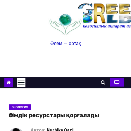
Әлем — ортақ
ЭКОЛОГИЯ
Өсімдік ресурстары қорғалады
Автор:
Nurbike Qazi