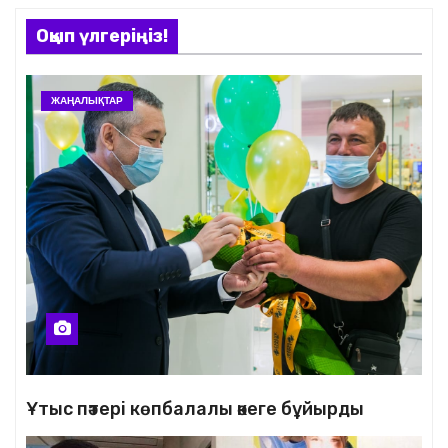
Оқып үлгеріңіз!
ЖАҢАЛЫҚТАР
Ұтыс пәтері көпбалалы әкеге бұйырды