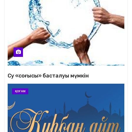
Су «соғысы» басталуы мүмкін
ҚОҒАМ