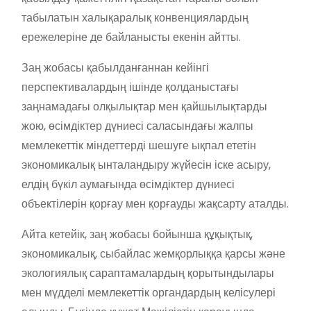
табылатын халықаралық конвенциялардың
ережелеріне де байланысты екенін айтты.
Заң жобасы қабылданғаннан кейінгі
перспективалардың ішінде қолданыстағы
заңнамадағы олқылықтар мен қайшылықтарды
жою, өсімдіктер дүниесі саласындағы жалпы
мемлекеттік міндеттерді шешуге ықпал ететін
экономикалық ынталандыру жүйесін іске асыру,
елдің бүкіл аумағында өсімдіктер дүниесі
объектілерін қорғау мен қорғауды жақсарту аталды.
Айта кетейік, заң жобасы бойынша құқықтық,
экономикалық, сыбайлас жемқорлыққа қарсы және
экологиялық сараптамалардың қорытындылары
мен мүдделі мемлекеттік органдардың келісулері