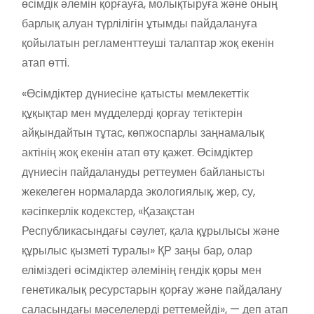
өсімдік әлемін қорғауға, молықтыруға және оның
барлық алуан түрлілігін ұтымды пайдалануға
қойылатын регламенттеуші талаптар жоқ екенін
атап өтті.
«Өсімдіктер дүниесіне қатысты мемлекеттік
құқықтар мен мүдделерді қорғау тетіктерін
айқындайтын тұтас, көпжоспарлы заңнамалық
актінің жоқ екенін атап өту қажет. Өсімдіктер
дүниесін пайдалануды реттеумен байланысты
жекелеген нормаларда экологиялық, жер, су,
кәсіпкерлік кодекстер, «Қазақстан
Республикасындағы сәулет, қала құрылысы және
құрылыс қызметі туралы» ҚР заңы бар, олар
еліміздегі өсімдіктер әлемінің гендік қоры мен
генетикалық ресурстарын қорғау және пайдалану
саласындағы мәселелерді реттемейді», — деп атап