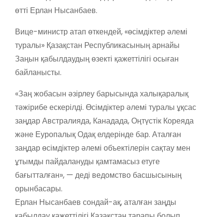
өтті Ерлан Нысанбаев.
Вице-министр атап өткендей, «өсімдіктер әлемі
туралы» Қазақстан Республикасының арнайы
Заңын қабылдаудың өзекті қажеттілігі осыған
байланысты.
«Заң жобасын әзірлеу барысында халықаралық
тәжірибе ескерілді. Өсімдіктер әлемі туралы ұқсас
заңдар Австралияда, Канадада, Оңтүстік Кореяда
және Еуропалық Одақ елдерінде бар. Аталған
заңдар өсімдіктер әлемі объектілерін сақтау мен
ұтымды пайдалануды қамтамасыз етуге
бағытталған», — деді ведомство басшысының
орынбасары.
Ерлан Нысанбаев сондай-ақ, аталған заңды
қабылдау қажеттілігі Қазақстан тарапы болып