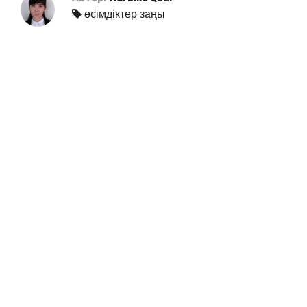
өсімдіктер заңы