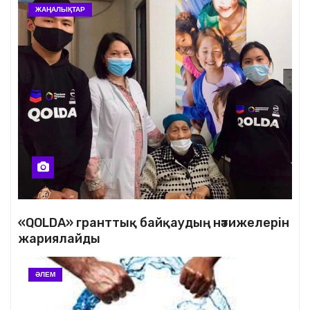
ЖАҢАЛЫҚТАР
«QOLDA» гранттық байқаудың нәтижелерін
жариялайды
ӘЛЕМ