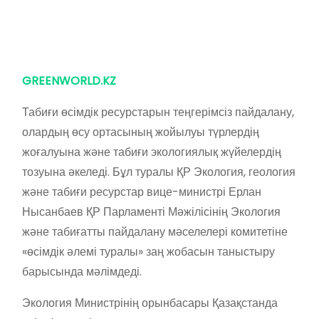
GREENWORLD.KZ
Табиғи өсімдік ресурстарын теңгерімсіз пайдалану,
олардың өсу ортасының жойылуы түрлердің
жоғалуына және табиғи экологиялық жүйелердің
тозуына әкеледі. Бұл туралы ҚР Экология, геология
және табиғи ресурстар вице-министрі Ерлан
Нысанбаев ҚР Парламенті Мәжілісінің Экология
және табиғатты пайдалану мәселелері комитетіне
«өсімдік әлемі туралы» заң жобасын таныстыру
барысында мәлімдеді.
Экология Министрінің орынбасары Қазақстанда