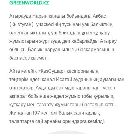
GREENWORLD.KZ
Атырауда Нарын каналы бойындағы Ақбас
(Қызтуған) учаскесінің тұсынан уақ балықтың
өлгені анықталып, үш бригада шұғыл құтқару
жұмыстарын жүргізуде, деп хабарлайды Атырау
облысы Балық шаруашылығы басқармасының
баспасөз қызметі.
Айта кетейік, «ҚазСушар» кәсіпорнының
теңгеріміндегі канал Исатай ауданының аумағынан
өтіп жатыр. Аудандық әкімдік тарапынан түскен
ақпарат бойынша жедел жұмыс тобы құрылып,
құтқару мен тазарту жұмыстары басталып кетті.
Жиналған 197 келі өлі балық санитарлық
талаптарға сай арнайы орындарға көмілді.