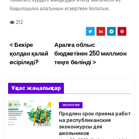
бақылауына алатынын ескерткен болатын.
212
Бекіре
Аралға облыс
Н
қолдан қалай
бюджетінен 250 миллион
а
өсіріледі?
теңге бөлінді
в
и
Ұқсас жаңалықтар
г
ЭКОЛОГИЯ
а
Продлен срок приема работ
на республиканские
ц
экоконкурсы для
школьников
и