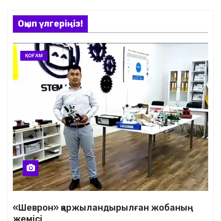
Оқып үлгеріңіз!
ҚОҒАМ
«Шеврон» қаржыландырылған жобаның
жемісі