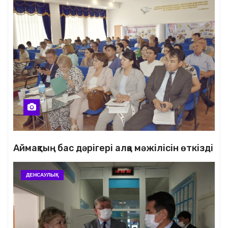
Аймақтың бас дәрігері алқа мәжілісін өткізді
ДЕНСАУЛЫҚ