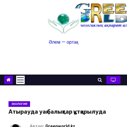
Әлем — ортақ
ЭКОЛОГИЯ
Атырауда уақ балықтар құтқарылуда
Автор:
Greenworld.kz