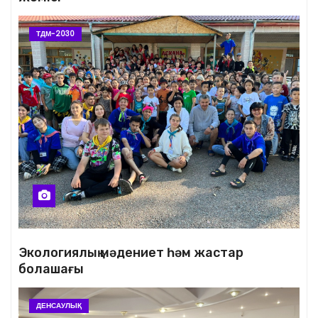
ТДМ-2030
Экологиялық мәдениет һәм жастар
болашағы
ДЕНСАУЛЫҚ