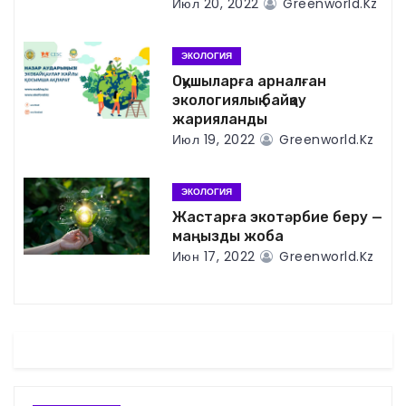
Июл 20, 2022
Greenworld.kz
я
ЭКОЛОГИЯ
п
Оқушыларға арналған
экологиялық байқау
о
жарияланды
Июл 19, 2022
Greenworld.kz
з
а
ЭКОЛОГИЯ
Жастарға экотәрбие беру —
п
маңызды жоба
и
Июн 17, 2022
Greenworld.kz
с
я
м