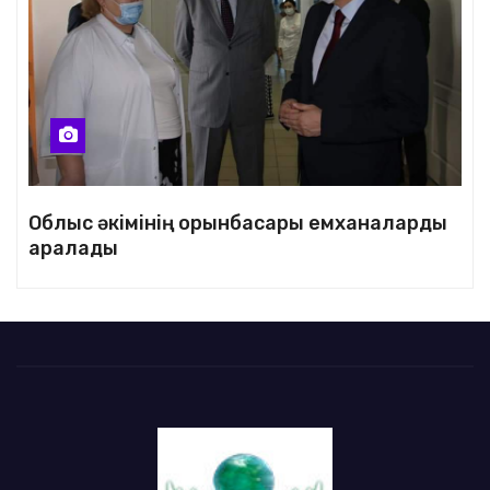
Облыс әкімінің орынбасары емханаларды
аралады