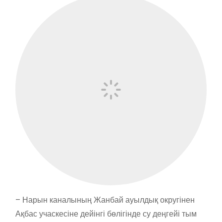
– Нарын каналының Жанбай ауылдық округінен
Ақбас учаскесіне дейінгі бөлігінде су деңгейі тым