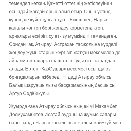
төмендеп кеткен. Қажетті оттегінің жетіспеуінен
осындай жағдай орын алып отыр. Оның үстіне,
күннің де күйіп тұрған тұсы. Екіншіден, Нарын
каналы көптен бері жөндеу көрмегендіктен,
арналары ескіріп, су өткізу мүмкіндігі төмендеген.
Сондай-ақ, Атырау-Астрахан тасжолына күрделі
жөндеу жұмыстарын жүргізіп жатқан мекемелер де
айналма жолдарға шашатын суды осы каналдан
алады. Ертең «ҚазСушар» мекемесі осында өз
бригадаларын жібереді, — деді Атырау облысы
Балық шаруашылығы басқармасының басшысы
Артур Сәдібекұлы.
Жуырда ғана Атырау облысының әкімі Махамбет
Досмұхамбетов Исатай ауданына жұмыс сапары
барысында Нарын каналының жалпы жай-күйімен
танысып, күрделі жөндеуден өткізу мәселесін өз