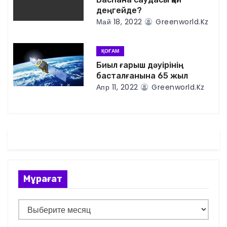
деңгейде?
з
Май 18, 2022
Greenworld.kz
а
ҚОҒАМ
п
Биыл ғарыш дәуірінің
басталғанына 65 жыл
и
Апр 11, 2022
Greenworld.kz
с
я
м
Мұрағат
М
ұ