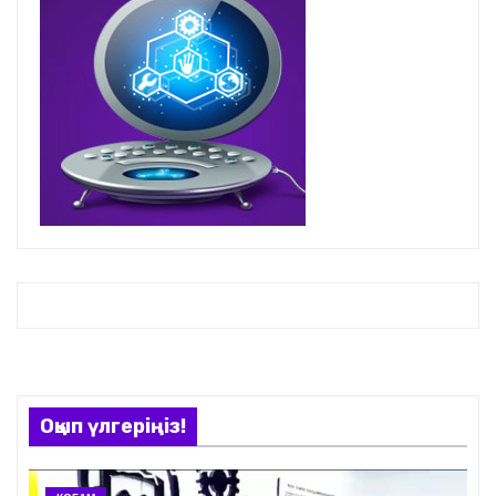
Оқып үлгеріңіз!