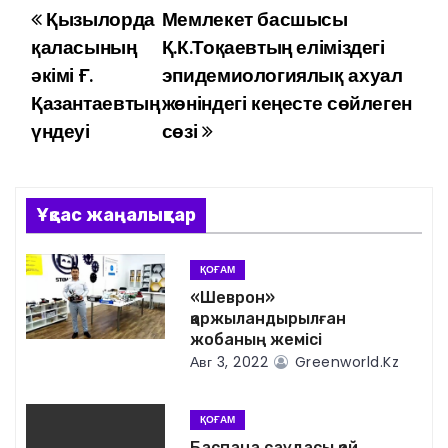
Қызылорда
Мемлекет басшысы
Н
қаласының
Қ.К.Тоқаевтың еліміздегі
а
әкімі Ғ.
эпидемиологиялық ахуал
Қазантаевтың
жөніндегі кеңесте сөйлеген
в
үндеуі
сөзі
и
г
Ұқсас жаңалықтар
а
ц
ҚОҒАМ
«Шеврон»
и
қаржыландырылған
жобаның жемісі
я
Авг 3, 2022
Greenworld.kz
п
ҚОҒАМ
о
Баспана саудасы қай