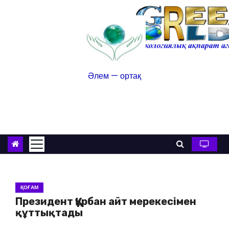
Әлем — ортақ
ҚОҒАМ
Президент Құрбан айт мерекесімен
құттықтады