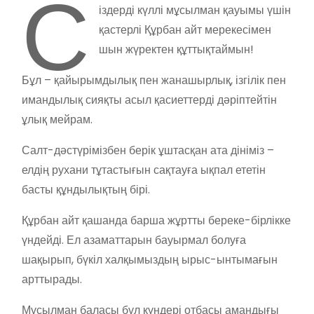
С
іздерді күллі мұсылман қауымы үшін
қастерлі Құрбан айт мерекесімен
шын жүректен құттықтаймын!
Бұл – қайырымдылық пен жанашырлық, ізгілік пен
имандылық сияқты асыл қасиеттерді дәріптейтін
ұлық мейрам.
Салт-дәстүрімізбен берік ұштасқан ата дініміз –
елдің рухани тұтастығын сақтауға ықпал ететін
басты құндылықтың бірі.
Құрбан айт қашанда барша жұртты береке-бірлікке
үндейді. Ел азаматтарын бауырмал болуға
шақырып, бүкіл халқымыздың ырыс-ынтымағын
арттырады.
Мұсылман баласы бұл күндері отбасы амандығы