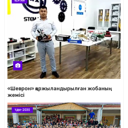
ҚОҒАМ
«Шеврон» қаржыландырылған жобаның
жемісі
ТДМ-2030