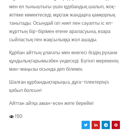
мен ел тыныштығы үшін құрбандық шалып, жоқ-
жітікке көмектеседі, мұқтаж жандарға қамқорлық
танытады. Осындай ізгі ниет пен сауапты іс ел-
жұрттың бір-бірімен етене араласуына, өзара
сыйластық пен жақсылыққа жол ашады.
Құрбан айттың ұлағаты мен өнегесі біздің рухани
құндылықтарымызбен үндеседі. Бүгінгі мерекенің
мән-маңызы осында деп білемін.
Шалған құрбандықтарыңыз, дұға-тілектеріңіз
қабыл болсын!
Айттан айтқа аман-есен жете берейік!
150