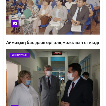
Аймақтың бас дәрігері алқа мәжілісін өткізді
ДЕНСАУЛЫҚ