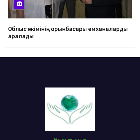
Облыс әкімінің орынбасары емханаларды
аралады
Әлем — ортақ