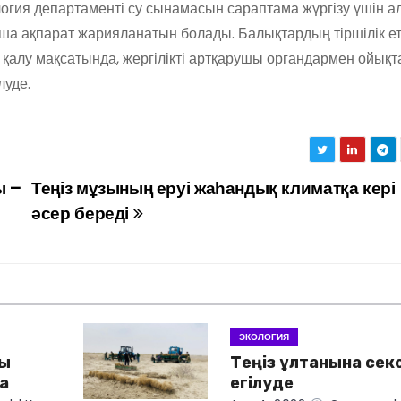
ия департаменті су сынамасын сараптама жүргізу үшін ал
ша ақпарат жарияланатын болады. Балықтардың тіршілік е
қалу мақсатында, жергілікті артқарушы органдармен ойықт
луде.
ы –
Теңіз мұзының еруі жаһандық климатқа кері
әсер береді
ЭКОЛОГИЯ
сы
Теңіз ұлтанына сек
а
егілуде