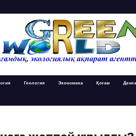
огия
Геология
Экономика
Қоғам
Денс