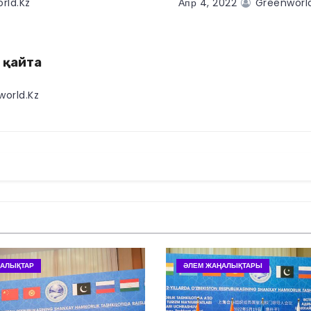
rld.kz
Апр 4, 2022
Greenworld
 қайта
orld.kz
АЛЫҚТАР
ӘЛЕМ ЖАҢАЛЫҚТАРЫ