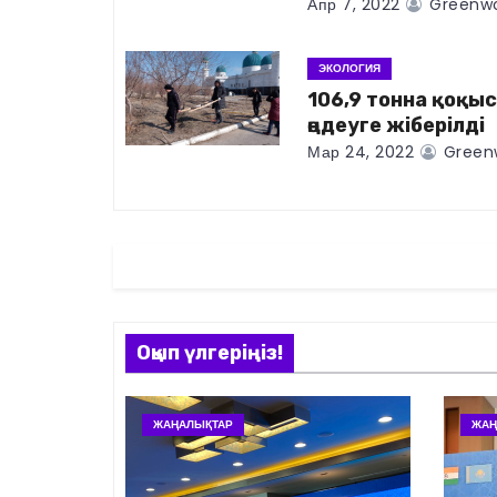
Апр 7, 2022
Greenwo
ц
и
ЭКОЛОГИЯ
106,9 тонна қоқыс
я
өңдеуге жіберілді
Мар 24, 2022
Greenw
п
о
з
а
п
Оқып үлгеріңіз!
и
ЖАҢАЛЫҚТАР
ЖАҢ
с
я