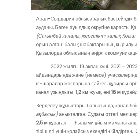
Арал-Сырдария облысаралық бассейндік 
ауданы, Бөген ауылдық округіне қарасты 
(Сағынбай каналы, жергілікті халық Көгі
орын алған балық шабақтарының қырылуы фа
Қызылорда облысының өңірлік коммуникаци
2022 жылғы 19 ақпан күні 2021 – 2023 
айдындарында және (немесе) учаскелерінд
іс-шаралар жоспарына сәйкес, құзырлы ор
канал ұзындығы
1,2 км
жуық, ені
16 м
құрайд
Зерделеу жұмыстары барысында, канал бой
ақбалық)
анықталған. Судағы оттег
2,5 м
құраған. Ғылыми ұйым маманы алдын
тірішілгі үшін қолайсыз екендігін білдірген