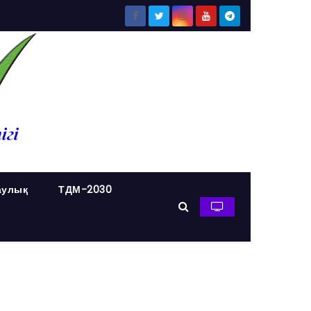
аулық
ТДМ-2030