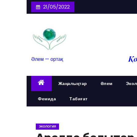
21/05/2022
Әлем — ортақ
Жаңалықтар
Әлем
Экол
Фемида
Табиғат
ЭКОЛОГИЯ