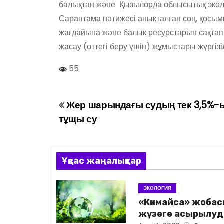
балықтан және Қызылорда облысытық эколог
Сараптама нәтижесі анықталған соң, қосым
жағдайына және балық ресурстарын сақтап 
жасау (оттегі беру үшін) жұмыстары жүргізі
55
Жер шарындағы судың тек 3,5%-
Н
тұщы су
а
в
Ұқсас жаңалықтар
и
г
ЭКОЛОГИЯ
«Көкмайса» жоба
а
жүзеге асырылуд