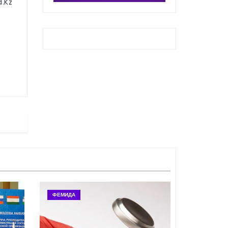
.kz
ФЕМИДА