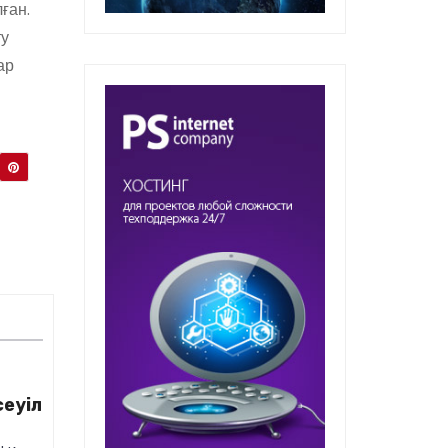
ған.
ту
ар
сеуіл