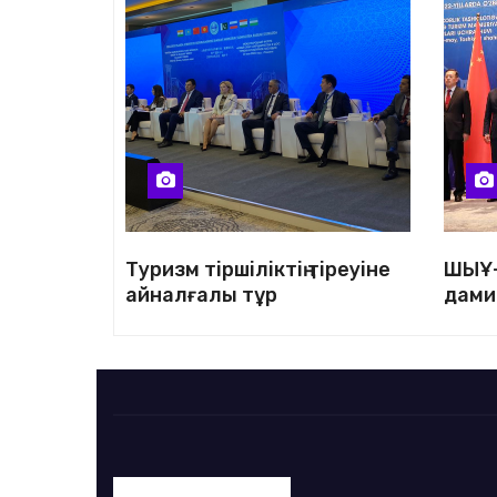
м
Туризм тіршіліктің тіреуіне
ШЫҰ-
айналғалы тұр
дами