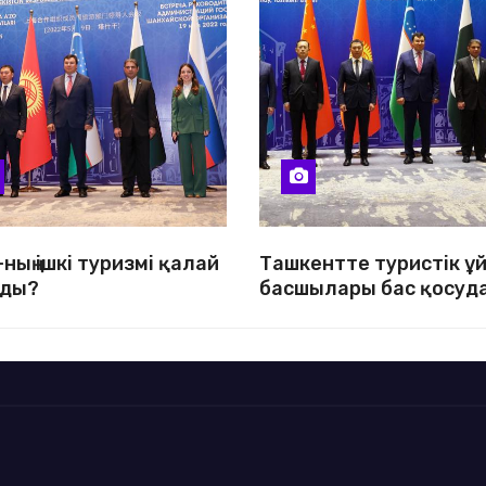
ның ішкі туризмі қалай
Ташкентте туристік ұ
ды?
басшылары бас қосуд