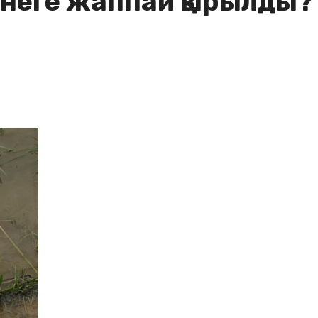
 неге жаппай қырылды?