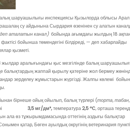
балық шаруашылығы инспекциясы Қызылорда облысы Арал
Қарашалаң су айдынына Сырдария өзенінен су алатын кана
ш деп аталатын канал)
бойында ағымдағы жылдың 18 ақпан
ктісі бойынша төмендегіні білдіреді, — деп хабарлайды
ялар қызметі.
жылдар аралығындағы қыс мезгілінде балық шаруашылығ
е балықтардың жаппай қырылу қатеріне жол бермеу жөнінд
гандар зерделеу жұмыстарын жүргізді. Жалпы көлемі бойы
ы.
ынан бірнеше ойық ойылып, балық түрлері (
торта, табан,
і мөлшері
3,5 мг/дм³,
температура
2,5 ºС
, орташа тереңді
 ала өз тұжырымдамасында оттегінің аздығы балықтар
. Сонымен қатар, Бөген ауылдық округінің ветеринария пункт