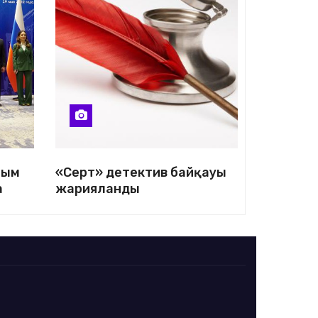
йым
«Серт» детектив байқауы
а
жарияланды