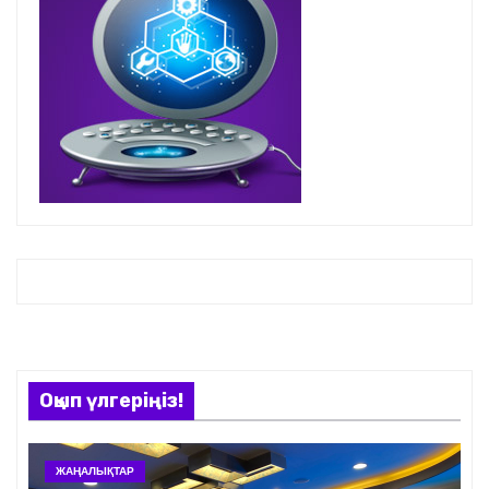
Оқып үлгеріңіз!
ЖАҢАЛЫҚТАР