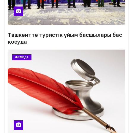
Ташкентте туристік ұйым басшылары бас
қосуда
ФЕМИДА