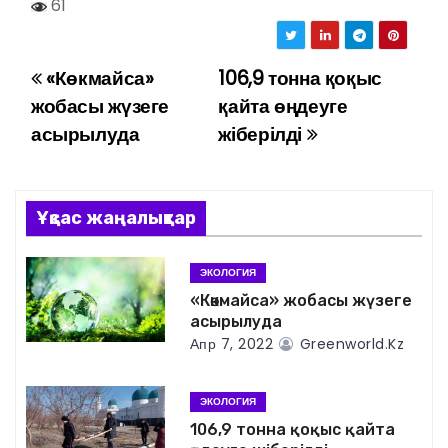
61
«Көкмайса»
106,9 тонна қоқыс
Н
жобасы жүзеге
қайта өңдеуге
а
асырылуда
жіберілді
в
и
Ұқсас жаңалықтар
г
ЭКОЛОГИЯ
а
«Көкмайса» жобасы жүзеге
асырылуда
ц
Апр 7, 2022
Greenworld.kz
и
ЭКОЛОГИЯ
я
106,9 тонна қоқыс қайта