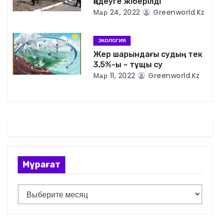
өңдеуге жіберілді
п
Мар 24, 2022
Greenworld.kz
о
ЭКОЛОГИЯ
з
Жер шарындағы судың тек
3,5%-ы – тұщы су
а
Мар 11, 2022
Greenworld.kz
п
и
с
я
Мұрағат
м
М
ұ
р