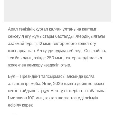
Арал теңізінің құрғап қалған ұлтанына көктемгі
сексеуіл егу жұмыстары басталды. Жердің ылғалы
азаймай тұрып, 12 мың гектар жерге көшет егу
жоспарланған. Ал күзде тұқым себіледі. Осылайша,
тек биылдың өзінде 250 мың гектер жерді жасыл
желекпен көмкеру көзделіп отыр.
Бұл – Президент тапсырмасы аясында қолға
алынған ірі жоба. Яғни, 2025 жылға дейін кенезесі
кепкен айдынның құм мен тұз көтерілген табанына
1 миллион 100 мың гектар шөлге төзімді өсімдік
өсірілу керек.