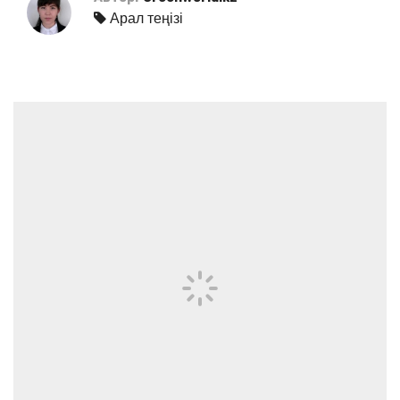
Арал теңізі