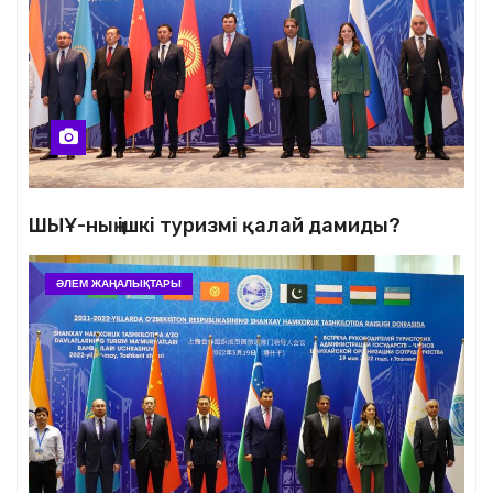
ШЫҰ-ның ішкі туризмі қалай дамиды?
ӘЛЕМ ЖАҢАЛЫҚТАРЫ