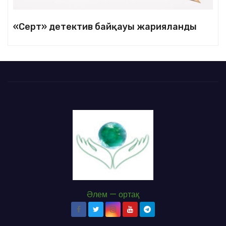
«Серт» детектив байқауы жарияланды
Әлем — ортақ