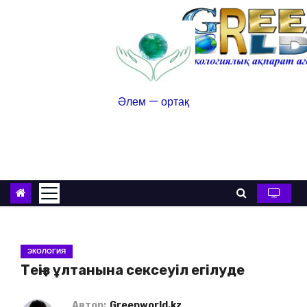
Әлем — ортақ
ЭКОЛОГИЯ
Теңіз ұлтанына сексеуіл егілуде
Автор:
Greenworld.kz