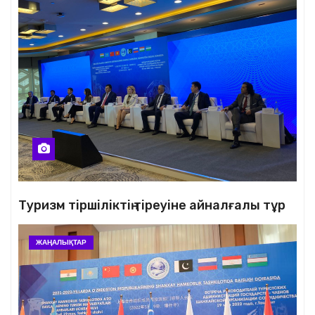
Туризм тіршіліктің тіреуіне айналғалы тұр
ЖАҢАЛЫҚТАР