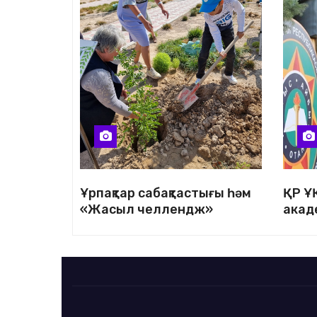
Ұрпақтар сабақтастығы һәм
ҚР Ұ
«Жасыл челлендж»
акад
шарасы