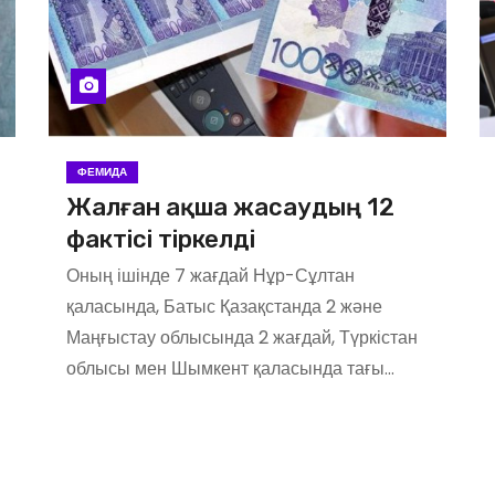
ФЕМИДА
Жалған ақша жасаудың 12
фактісі тіркелді
Оның ішінде 7 жағдай Нұр-Сұлтан
қаласында, Батыс Қазақстанда 2 және
Маңғыстау облысында 2 жағдай, Түркістан
облысы мен Шымкент қаласында тағы…