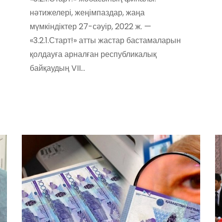
нәтижелері, жеңімпаздар, жаңа
мүмкіндіктер 27-сәуір, 2022 ж. —
«3.2.1.Старт!» атты жастар бастамаларын
қолдауға арналған республикалық
байқаудың VII…