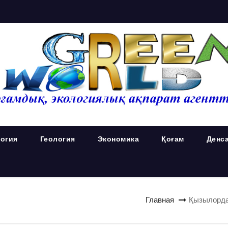
огия
Геология
Экономика
Қоғам
Денс
Главная
Қызылорда