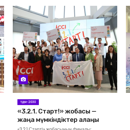
ТДМ-2030
«3.2.1. Старт!» жобасы —
жаңа мүмкіндіктер алаңы
«3.2.1.Старт!» жобасының финалы: