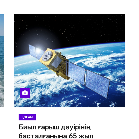
ҚОҒАМ
Биыл ғарыш дәуірінің
басталғанына 65 жыл