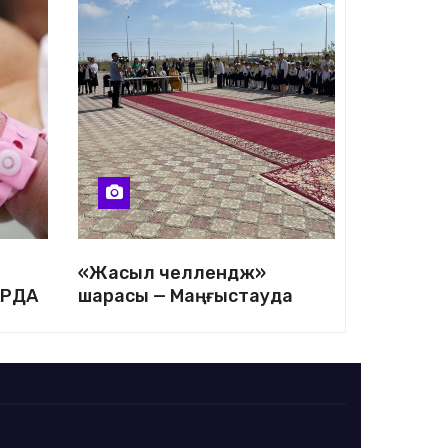
«Жасыл челлендж»
АРДА
шарасы — Маңғыстауда