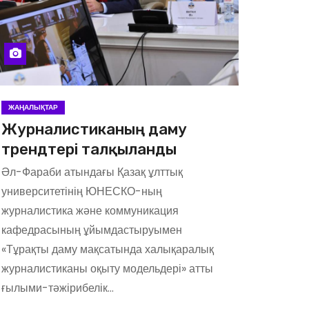
ЖАҢАЛЫҚТАР
Журналистиканың даму
трендтері талқыланды
Әл-Фараби атындағы Қазақ ұлттық
университетінің ЮНЕСКО-ның
журналистика және коммуникация
кафедрасының ұйымдастыруымен
«Тұрақты даму мақсатында халықаралық
журналистиканы оқыту модельдері» атты
ғылыми-тәжірибелік…