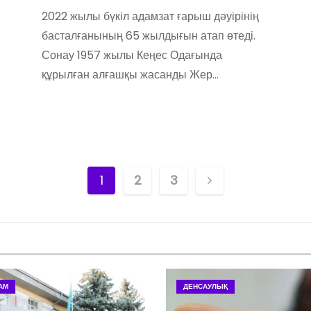
2022 жылы бүкіл адамзат ғарыш дәуірінің
басталғанының 65 жылдығын атап өтеді.
Сонау 1957 жылы Кеңес Одағында
құрылған алғашқы жасанды Жер…
Н
1
2
3
а
в
и
АМ
ДЕНСАУЛЫҚ
г