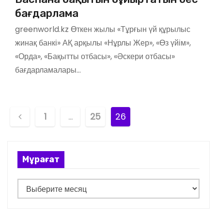
бағдарлама
greenworld.kz Өткен жылы «Тұрғын үй құрылыс
жинақ банкі» АҚ арқылы «Нұрлы Жер», «Өз үйім»,
«Орда», «Бақытты отбасы», «Әскери отбасы»
бағдарламалары…
Н
1
…
25
26
а
в
Мұрағат
и
М
г
ұ
р