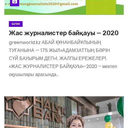
БІЛІМ
Жас журналистер байқауы — 2020
greenworld.kz АБАЙ ҚҰНАНБАЙҰЛЫНЫҢ
ТУҒАНЫНА — 175 ЖЫЛ«АДАМЗАТТЫҢ БӘРІН
СҮЙ БАУЫРЫМ ДЕП»1. ЖАЛПЫ ЕРЕЖЕЛЕР1.
«ЖАС ЖУРНАЛИСТЕР БАЙҚАУЫ»-2020 – мектеп
оқушылары арасында…