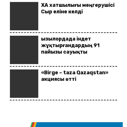
ҚХА хатшылығы меңгерушісі
Сыр еліне келді
Қызылордада індет
жұқтырғандардың 91
пайызы сауықты
«Birge – taza Qazaqstan»
акциясы өтті
Сыбайластықты жою үшін
қызмет сапасын арттыру
керек