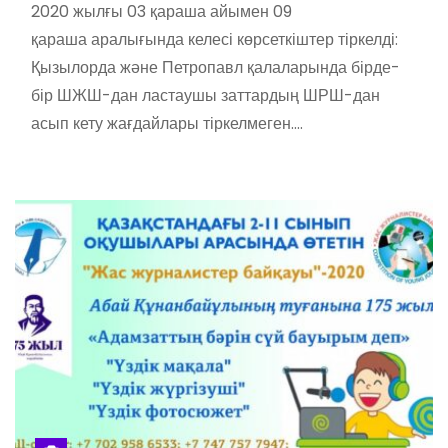
2020 жылғы 03 қараша айымен 09
қараша аралығында келесі көрсеткіштер тіркелді:
Қызылорда және Петропавл қалаларында бірде-
бір ШЖШ-дан ластаушы заттардың ШРШ-дан
асып кету жағдайлары тіркелмеген.…