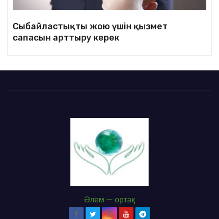
Сыбайластықты жою үшін қызмет
сапасын арттыру керек
Әлем — ортақ