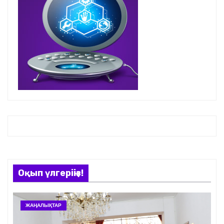
Оқып үлгеріңіз!
ЖАҢАЛЫҚТАР