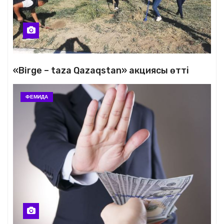
«Birge – taza Qazaqstan» акциясы өтті
ФЕМИДА