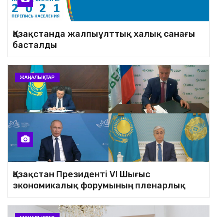
Қазақстанда жалпыұлттық халық санағы
басталды
ЖАҢАЛЫҚТАР
Қазақстан Президенті VI Шығыс
экономикалық форумының пленарлық
мәжілісіне қатысты