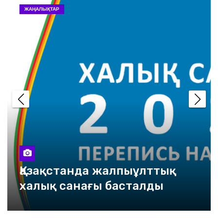
ЖАҢАЛЫҚТАР
Қазақстанда жалпыұлттық
халық санағы басталды
«Өзге тілдің бәрін біл, өз
тіліңді құрметте»
Төлем жасап, бонус ал!
Қазақстанда жалпыұлттық
халық санағы басталды
2025 жылға қарай 100 мың
ІТ маманы даярланады