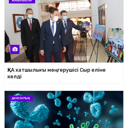
ЖАҢАЛЫҚТАР
ҚХА хатшылығы меңгерушісі Сыр еліне
келді
ДЕНСАУЛЫҚ