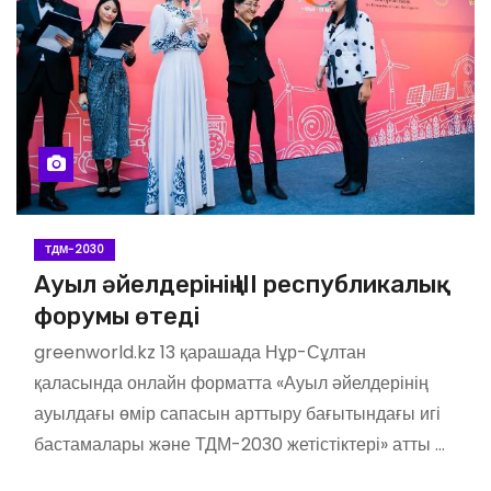
ТДМ-2030
Ауыл әйелдерінің III республикалық
форумы өтеді
greenworld.kz 13 қарашада Нұр-Сұлтан
қаласында онлайн форматта «Ауыл әйелдерінің
ауылдағы өмір сапасын арттыру бағытындағы игі
бастамалары және ТДМ-2030 жетістіктері» атты …