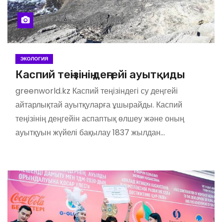
ЭКОЛОГИЯ
Каспий теңізінің деңгейі ауытқиды
greenworld.kz Каспий теңізіндегі су деңгейі
айтарлықтай ауытқуларға ұшырайды. Каспий
теңізінің деңгейін аспаптық өлшеу және оның
ауытқуын жүйелі бақылау 1837 жылдан…