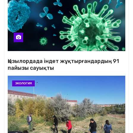
Қызылордада індет жұқтырғандардың 91
пайызы сауықты
ЭКОЛОГИЯ