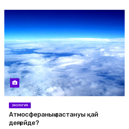
ЭКОЛОГИЯ
Атмосфераның ластануы қай
деңгейде?