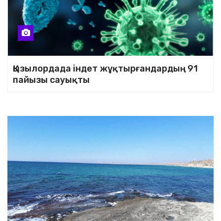
Қызылордада індет жұқтырғандардың 91
пайызы сауықты