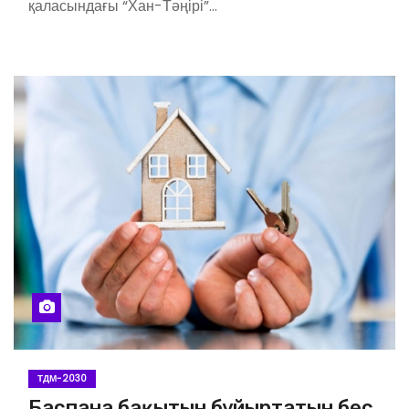
қаласындағы “Хан-Тәңірі”…
ТДМ-2030
Баспана бақытын бұйыртатын бес