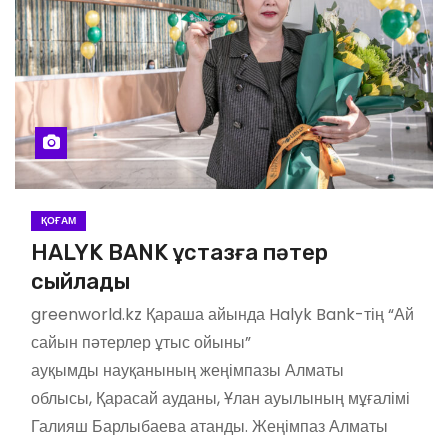
ҚОҒАМ
HALYK BANK ұстазға пәтер
сыйлады
greenworld.kz Қараша айында Halyk Bank-тің “Ай
сайын пәтерлер ұтыс ойыны”
ауқымды науқанының жеңімпазы Алматы
облысы, Қарасай ауданы, Ұлан ауылының мұғалімі
Галияш Барлыбаева атанды. Жеңімпаз Алматы