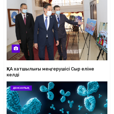
ҚХА хатшылығы меңгерушісі Сыр еліне
келді
ДЕНСАУЛЫҚ