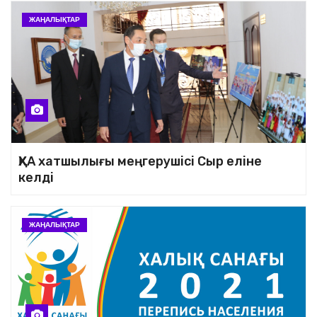
ЖАҢАЛЫҚТАР
ҚХА хатшылығы меңгерушісі Сыр еліне
келді
ЖАҢАЛЫҚТАР