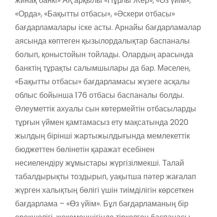
жинақ банкі» АҚ арқылы «Нұрлы Жер», «Өз үйім»,
«Орда», «Бақытты отбасы», «Әскери отбасы»
бағдарламалары іске асты. Арнайы бағдарламалар
аясында көптеген қызылордалықтар баспаналы
болып, қоныстойын тойлады. Олардың арасында
банктің тұрақты салымшылары да бар. Мәселен,
«Бақытты отбасы» бағдарламасы жүзеге асқалы
облыс бойынша 176 отбасы баспаналы болды.
Әлеуметтік ахуалы сын көтермейтін отбасыларды
тұрғын үймен қамтамасыз ету мақсатында 2020
жылдың бірінші жартыжылдығында мемлекеттік
бюджеттен бөлінетін қаражат есебінен
несиелендіру жұмыстары жүргізілмекші. Талай
табалдырықты тоздырып, уақытша пәтер жағалап
жүрген халықтың бөлігі үшін тиімділігін көрсеткен
бағдарлама – «Өз үйім». Бұл бағдарламаның бір