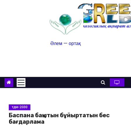
Әлем — ортақ
ТДМ-2030
Баспана бақытын бұйыртатын бес
бағдарлама