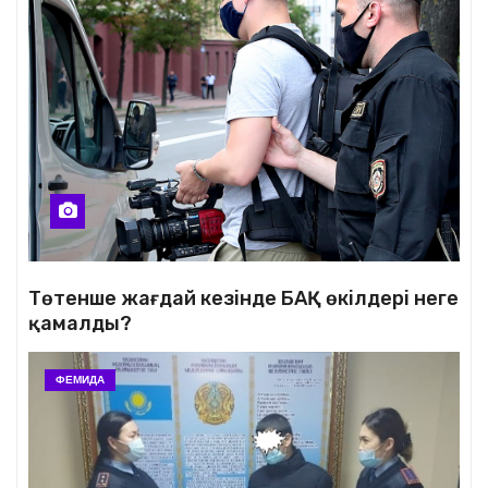
Төтенше жағдай кезінде БАҚ өкілдері неге
қамалды?
ФЕМИДА