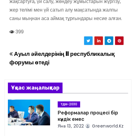
жақсартуға, үй салу, жөндеу жұмыстарын жүргізу,
жер телімі мен үй сатып алу мақсатында жалпы
саны мыңнан аса аймақ тұрғындары несие алған.
399
Ауыл әйелдерінің III республикалық
Н
форумы өтеді
а
в
Ұқсас жаңалықтар
и
г
ТДМ-2030
Реформалар процесі бір
а
күндік емес
Янв 13, 2022
Greenworld.kz
ц