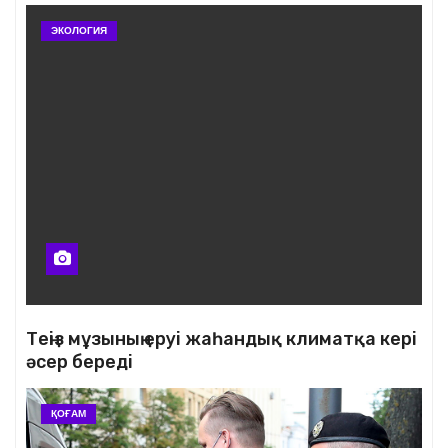
ЭКОЛОГИЯ
Теңіз мұзының еруі жаһандық климатқа кері
әсер береді
ҚОҒАМ