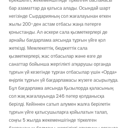
ерекшелігі, жекеменшігінде тіркелген баспанасы
бар азаматтар да қатыса алады. Осындай шарт
негізінде Сырдарияның сол жағалауынан өткен
жылы 200-ден астам отбасы жаңа пәтерге
қоныстанды. Ал әскери сала қызметкерлері де
арнайы бағдарлама аясында тұрғын үйге қол
жеткізді. Мемлекеттік, бюджеттік сала
қызметкерлері, жас отбасылар және өзге де
санаттар бойынша жергілікті атқарушы органда
тұрғын үй кезегінде тұрған отбасылар үшін «Орда»
өңірлік тұрғын үй бағдарламасы жүзеге асырылуда.
Бұл бағдарлама аясында Қызылорда қаласының
сол жақ жағалауында 246 пәтер қолданысқа
берілді. Кейіннен сатып алумен жалға берілетін
тұрғын үйге қатысушыларға қойылатын талап,
соңғы 5 жылда жекеменшігінде тіркелген