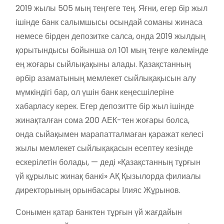
2019 жылы 505 мың теңгеге тең. Яғни, егер бір жыл
ішінде банк салымшысы осындай соманы жинаса
немесе бірден депозитке салса, онда 2019 жылдың
қорытындысы бойынша ол 101 мың теңге көлемінде
ең жоғары сыйлықақыны алады. Қазақстанның
әрбір азаматының мемлекет сыйлықақысын алу
мүмкіндігі бар, ол үшін банк кеңесшілеріне
хабарласу керек. Егер депозитте бір жыл ішінде
жинақталған сома 200 АЕК-тен жоғары болса,
онда сыйақымен марапатталмаған қаражат келесі
жылы мемлекет сыйлықақасын есептеу кезінде
ескерілетін болады, — деді «Қазақстанның тұрғын
үй құрылыс жинақ банкі» АҚ Қызылорда филиалы
директорының орынбасары Ілияс Жұрынов.
Сонымен қатар банктен тұрғын үй жағдайын