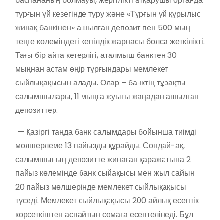
баспананың болмауы, жергілікті атқарушы органда
тұрғын үй кезегінде тұру және «Тұрғын үй құрылыс
жинақ банкінен» ашылған депозит пен 500 мың
теңге көлеміндегі кепілдік жарнасы болса жеткілікті.
Тағы бір айта кетерлігі, аталмыш банктен 30
мыңнан астам өңір тұрғындары мемлекет
сыйлықақысын алады. Олар – банктің тұрақты
салымшылары, 11 мыңға жуығы жаңадан ашылған
депозиттер.
— Қазіргі таңда банк салымдары бойынша тиімді
мөлшерлеме 13 пайызды құрайды. Сондай-ақ,
салымшының депозитте жинаған қаражатына 2
пайыз көлемінде банк сыйақысы мен жыл сайын
20 пайыз мөлшерінде мемлекет сыйлықақысы
түседі. Мемлекет сыйлықақысы 200 айлық есептік
көрсеткіштен аспайтын сомаға есептелінеді. Бұл