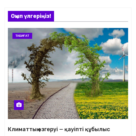
Оқып үлгеріңіз!
ТАБИҒАТ
Климаттың өзгеруі — қауіпті құбылыс