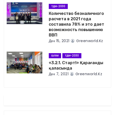
и
ТДМ-2030
Количество безналичного
я
расчета в 2021 года
составила 78% и это дает
п
возможность повышению
ВВП
о
Дек 15, 2021
Greenworld.kz
з
БІЛІМ
ТДМ-2030
а
«3.2.1. Старт!» Қарағанды
қаласында
п
Дек 7, 2021
Greenworld.kz
и
с
я