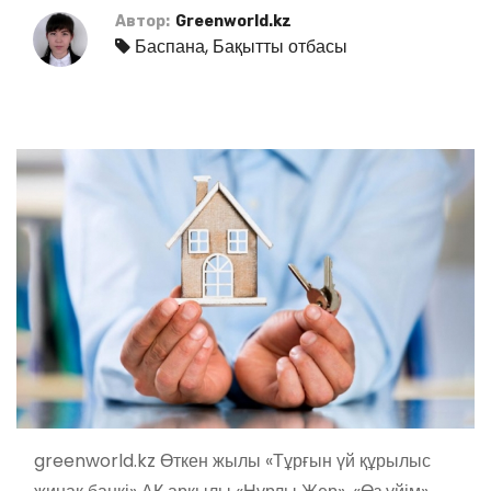
Автор:
Greenworld.kz
Баспана
,
Бақытты отбасы
greenworld.kz Өткен жылы «Тұрғын үй құрылыс