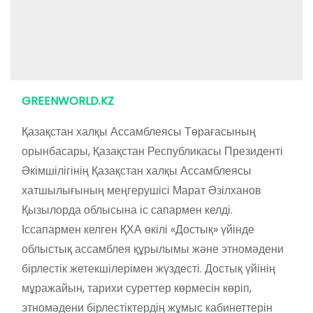
GREENWORLD.KZ
Қазақстан халқы Ассамблеясы Төрағасының
орынбасары, Қазақстан Республикасы Президенті
Әкімшілігінің Қазақстан халқы Ассамблеясы
хатшылығының меңгерушісі Марат Әзілханов
Қызылорда облысына іс сапармен келді.
Іссапармен келген ҚХА өкілі «Достық» үйінде
облыстық ассамблея құрылымы және этномәдени
бірлестік жетекшілерімен жүздесті. Достық үйінің
мұражайын, тарихи суреттер көрмесін көріп,
этномәдени бірлестіктердің жұмыс кабинеттерін