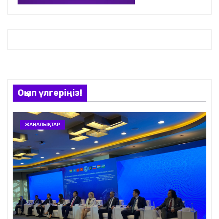
Оқып үлгеріңіз!
ЖАҢАЛЫҚТАР