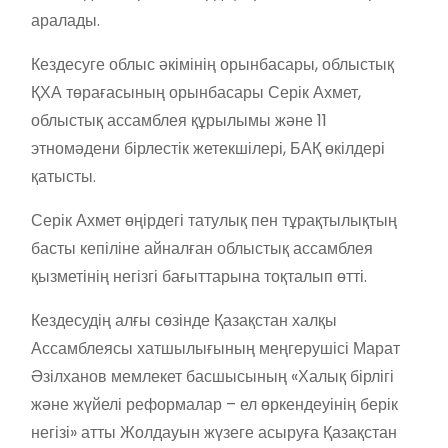
аралады.
Кездесуге облыс әкімінің орынбасары, облыстық
ҚХА төрағасының орынбасары Серік Ахмет,
облыстық ассамблея құрылымы және 11
этномәдени бірлестік жетекшілері, БАҚ өкілдері
қатысты.
Серік Ахмет өңірдегі татулық пен тұрақтылықтың
басты кепіліне айналған облыстық ассамблея
қызметінің негізгі бағыттарына тоқталып өтті.
Кездесудің алғы сөзінде Қазақстан халқы
Ассамблеясы хатшылығының меңгерушісі Марат
Әзілханов мемлекет басшысының «Халық бірлігі
және жүйелі реформалар – ел өркендеуінің берік
негізі» атты Жолдауын жүзеге асыруға Қазақстан