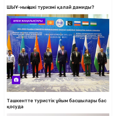
ШЫҰ-ның ішкі туризмі қалай дамиды?
ӘЛЕМ ЖАҢАЛЫҚТАРЫ
Ташкентте туристік ұйым басшылары бас
қосуда