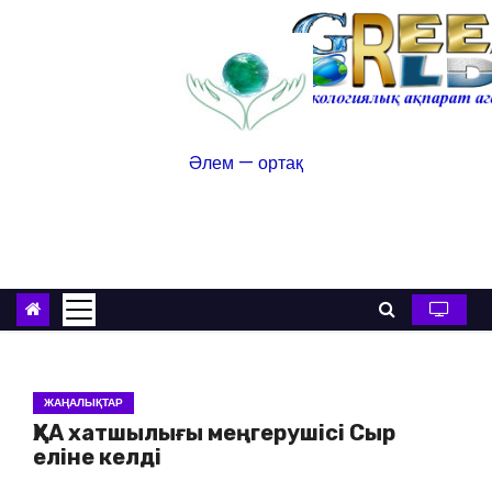
Әлем — ортақ
ЖАҢАЛЫҚТАР
ҚХА хатшылығы меңгерушісі Сыр
еліне келді