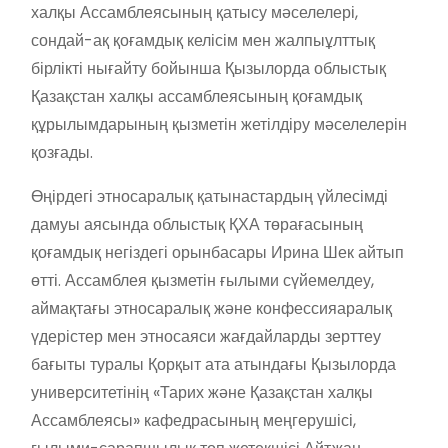
халқы Ассамблеясының қатысу мәселелері,
сондай-ақ қоғамдық келісім мен жалпыұлттық
бірлікті нығайту бойынша Қызылорда облыстық
Қазақстан халқы ассамблеясының қоғамдық
құрылымдарының қызметін жетілдіру мәселелерін
қозғады.
Өңірдегі этносаралық қатынастардың үйлесімді
дамуы аясында облыстық ҚХА төрағасының
қоғамдық негіздегі орынбасары Ирина Шек айтып
өтті. Ассамблея қызметін ғылыми сүйемелдеу,
аймақтағы этносаралық және конфессияаралық
үдерістер мен этносаяси жағдайларды зерттеу
бағыты туралы Қорқыт ата атындағы Қызылорда
университетінің «Тарих және Қазақстан халқы
Ассамблеясы» кафедрасының меңгерушісі,