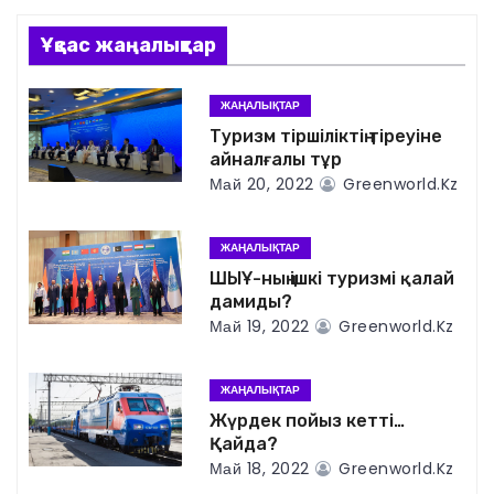
и
Ұқсас жаңалықтар
г
ЖАҢАЛЫҚТАР
а
Туризм тіршіліктің тіреуіне
айналғалы тұр
ц
Май 20, 2022
Greenworld.kz
и
ЖАҢАЛЫҚТАР
я
ШЫҰ-ның ішкі туризмі қалай
дамиды?
п
Май 19, 2022
Greenworld.kz
о
ЖАҢАЛЫҚТАР
з
Жүрдек пойыз кетті…
Қайда?
а
Май 18, 2022
Greenworld.kz