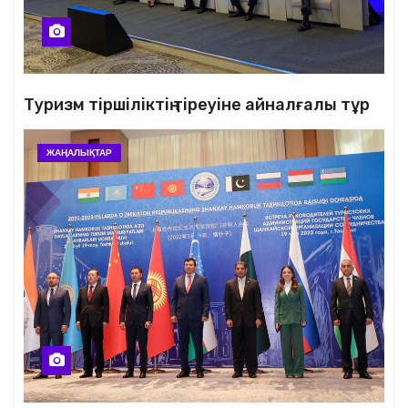
Туризм тіршіліктің тіреуіне айналғалы тұр
ЖАҢАЛЫҚТАР