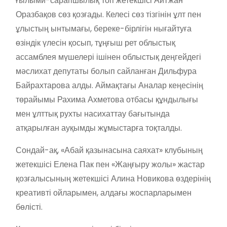
ғылыми-сарапшылық топ жетекшісі Айтжан
Оразбақов сөз қозғады. Келесі сөз тізгінін ұлт пен
ұлыстың ынтымағы, береке-бірлігін нығайтуға
өзіндік үлесін қосып, тұңғыш рет облыстық
ассамблея мүшелері ішінен облыстық деңгейдегі
мәслихат депутаты болып сайланған Дильфура
Байрахтарова алды. Аймақтағы Аналар кеңесінің
төрайымы Рахима Ахметова отбасы құндылығы
мен ұлттық рухты насихаттау бағытында
атқарылған ауқымды жұмыстарға тоқталды.
Сондай-ақ, «Абай қазынасына саяхат» клубының
жетекшісі Елена Пак пен «Жаңғыру жолы» жастар
қозғалысының жетекшісі Алина Новикова өздерінің
креативті ойларымен, алдағы жоспарларымен
бөлісті.