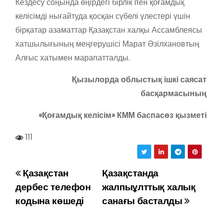
Кездесу соңында өңірдегі бірлік пен қоғамдық
келісімді нығайтуда қосқан сүбелі үлестері үшін
бірқатар азаматтар Қазақстан халқы Ассамблеясы
хатшылығының меңгерушісі Марат Әзілхановтың
Алғыс хатымен марапатталды.
Қызылорда облыстық ішкі саясат
басқармасының
«Қоғамдық келісім» КММ баспасөз қызметі
111
Қазақстан
Қазақстанда
Н
дербес телефон
жалпыұлттық халық
а
кодына көшеді
санағы басталды
в