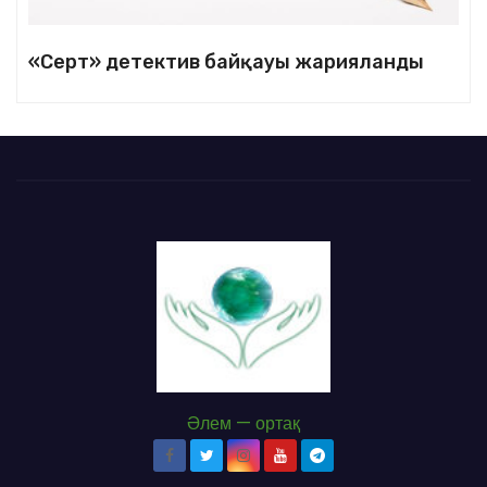
«Серт» детектив байқауы жарияланды
Әлем — ортақ