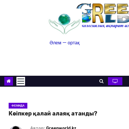
Әлем — ортақ
ФЕМИДА
Кәсіпкер қалай алаяқ атанды?
Автор:
Greenworld.kz