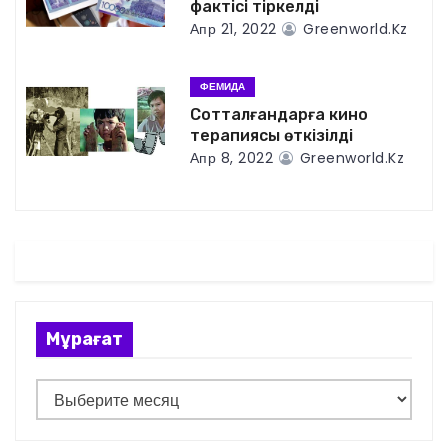
я
фактісі тіркелді
Апр 21, 2022
Greenworld.kz
п
о
ФЕМИДА
Сотталғандарға кино
з
терапиясы өткізілді
Апр 8, 2022
Greenworld.kz
а
п
и
с
я
Мұрағат
м
М
ұ
р