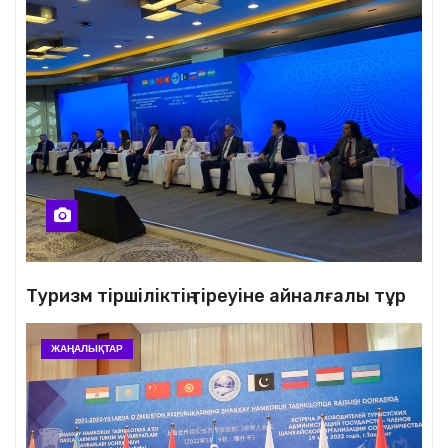
Туризм тіршіліктің тіреуіне айналғалы тұр
ЖАҢАЛЫҚТАР