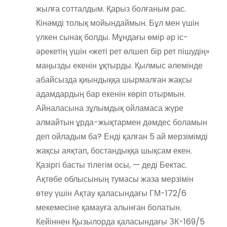
жылға сотталдым. Қарыз болғаным рас.
Кінәмді толық мойындаймын. Бұл мен үшін
үлкен сынақ болды. Мұндағы өмір әр іс-
әрекетің үшін «жеті рет өлшеп бір рет пішудің»
маңызды екенін ұқтырды. Қылмыс әлемінде
абайсызда қиындыққа шырмалған жақсы
адамдардың бар екенін көріп отырмын.
Айналасына зұлымдық ойламаса жүре
алмайтын ұрда-жықтармен дәмдес боламын
деп ойладым ба? Енді қалған 5 ай мерзімімді
жақсы аяқтап, бостандыққа шықсам екен.
Қазіргі басты тілегім осы, — деді Бектас.
Ақтөбе облысының тумасы жаза мерзімін
өтеу үшін Ақтау қаласындағы ГМ-172/6
мекемесіне қамауға алынған болатын.
Кейіннен Қызылорда қаласындағы ЗК-169/5