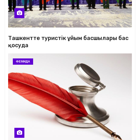
Ташкентте туристік ұйым басшылары бас
қосуда
ФЕМИДА