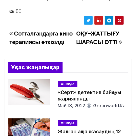
50
Сотталғандарға кино
ОҚУ-ЖАТТЫҒУ
Н
терапиясы өткізілді
ШАРАСЫ ӨТТІ
а
в
Ұқсас жаңалықтар
и
г
ФЕМИДА
«Серт» детектив байқауы
а
жарияланды
Май 18, 2022
Greenworld.kz
ц
и
ФЕМИДА
Жалған ақша жасаудың 12