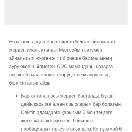
Өз кәсібін дөңгелетіп отырған Бектас ойламаған
жерден алаяқ атанды. Мал сойып сатумен
айналысып жүрген жігіт бірнеше бас малының
ауру екенін білмеген. СЭС мамандары базарға
әкелінген мал етінінен «бруцеллез» ауруының
белгісін анықтайды.
Бар кілтипан осы жерден басталды. Бұған
дейін қарызға алған сиырларым бар болатын.
Сөйтіп адамдарға қарызым 6 млн теңгеге
жетті. «Алаяқтық» бабы бойынша
пробациялық тіркеуге алындым. Көп ұзамай 6