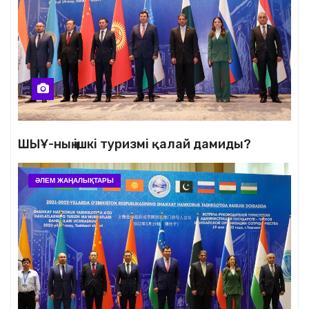
ШЫҰ-ның ішкі туризмі қалай дамиды?
ӘЛЕМ ЖАҢАЛЫҚТАРЫ