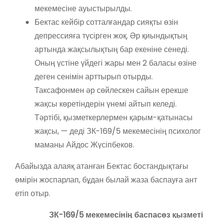
мекемесіне ауыстырылды.
Бектас кейбір сотталғандар сияқты өзін
депрессияға түсірген жоқ. Әр қиындықтың
артында жақсылықтың бар екеніне сенеді.
Оның үстіне үйдегі жары мен 2 баласы өзіне
деген сенімін арттырып отырды.
Таксафонмен әр сөйлескен сайын ерекше
жақсы көретіндерін үнемі айтып келеді.
Тәртібі, қызметкерлермен қарым-қатынасы
жақсы, — деді ЗК-169/5 мекемесінің психолог
маманы Айдос Жүсіпбеков.
Абайызда алаяқ атанған Бектас бостандықтағы
өмірін жоспарлап, бұдан былай жаза баспауға ант
етіп отыр.
ЗК-169/5 мекемесінің баспасөз қызметі