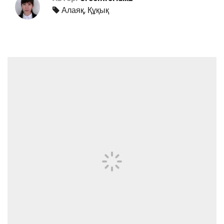
Алаяқ
,
Құқық