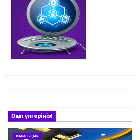
Оқып үлгеріңіз!
ЖАҢАЛЫҚТАР