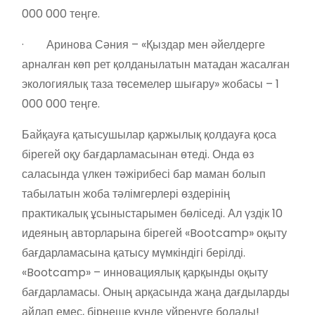
000 000 теңге.
· Аринова Сәния – «Қыздар мен әйелдерге
арналған көп рет қолданылатын матадан жасалған
экологиялық таза төсемелер шығару» жобасы – 1
000 000 теңге.
Байқауға қатысушылар қаржылық қолдауға қоса
бірегей оқу бағдарламасынан өтеді. Онда өз
саласында үлкен тәжірибесі бар маман болып
табылатын жоба тәлімгерлері өздерінің
практикалық ұсыныстарымен бөліседі. Ал үздік 10
идеяның авторларына бірегей «Bootcamp» оқыту
бағдарламасына қатысу мүмкіндігі берілді.
«Bootcamp» – инновациялық қарқынды оқыту
бағдарламасы. Оның арқасында жаңа дағдыларды
айлап емес, бірнеше күнде үйренуге болады!