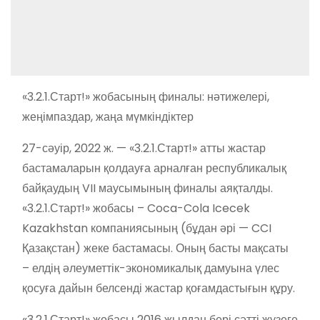
«3.2.1.Старт!» жобасының финалы: нәтижелері,
жеңімпаздар, жаңа мүмкіндіктер
27-сәуір, 2022 ж. — «3.2.1.Старт!» атты жастар
бастамаларын қолдауға арналған республикалық
байқаудың VII маусымының финалы аяқталды.
«3.2.1.Старт!» жобасы – Coca-Cola Icecek
Kazakhstan компаниясының (бұдан әрі — CCI
Қазақстан) жеке бастамасы. Оның басты мақсаты
– елдің әлеуметтік-экономикалық дамуына үлес
қосуға дайын белсенді жастар қоғамдастығын құру.
«3.2.1.Старт!» жобасы 2016 жылдан бері сәтті жүзеге