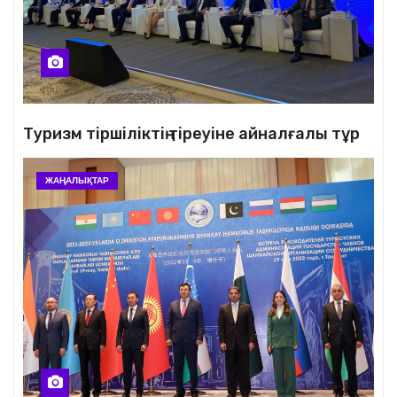
Туризм тіршіліктің тіреуіне айналғалы тұр
ЖАҢАЛЫҚТАР