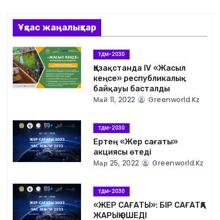
и
г
Ұқсас жаңалықтар
а
ТДМ-2030
ц
Қазақстанда IV «Жасыл
кеңсе» республикалық
и
байқауы басталды
Май 11, 2022
Greenworld.kz
я
ТДМ-2030
п
Ертең «Жер сағаты»
о
акциясы өтеді
Мар 25, 2022
Greenworld.kz
з
а
ТДМ-2030
«ЖЕР САҒАТЫ»: БІР САҒАТҚА
п
ЖАРЫҚ ӨШЕДІ