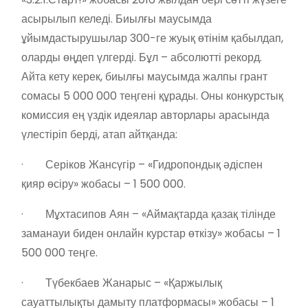
асырылып келеді. Биылғы маусымда
ұйымдастырушылар 300-ге жуық өтінім қабылдап,
оларды өңдеп үлгерді. Бұл – абсолютті рекорд.
Айта кету керек, биылғы маусымда жалпы грант
сомасы 5 000 000 теңгені құрады. Оны конкурстық
комиссия ең үздік идеялар авторлары арасында
үлестіріп берді, атап айтқанда:
· Серіков Жансүгір – «Гидропондық әдіспен
қияр өсіру» жобасы – 1 500 000.
· Мұхтасипов Аян – «Аймақтарда қазақ тілінде
заманауи биден онлайн курстар өткізу» жобасы – 1
500 000 теңге.
· Түбекбаев Жанарыс – «Қаржылық
сауаттылықты дамыту платформасы» жобасы – 1