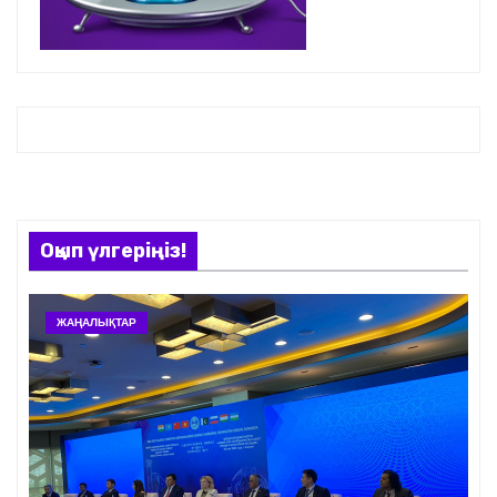
Оқып үлгеріңіз!
ЖАҢАЛЫҚТАР