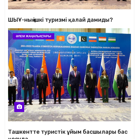
ШЫҰ-ның ішкі туризмі қалай дамиды?
ӘЛЕМ ЖАҢАЛЫҚТАРЫ
Ташкентте туристік ұйым басшылары бас