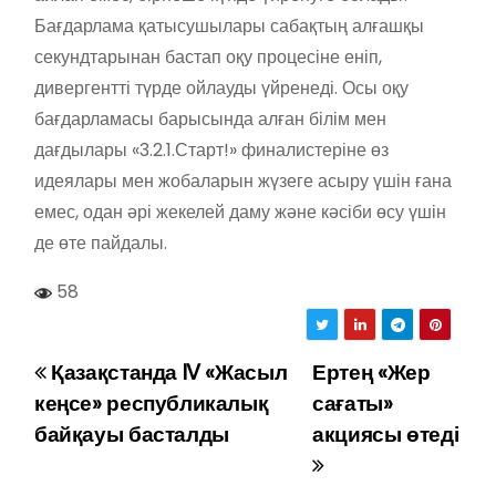
Бағдарлама қатысушылары сабақтың алғашқы
секундтарынан бастап оқу процесіне еніп,
дивергентті түрде ойлауды үйренеді. Осы оқу
бағдарламасы барысында алған білім мен
дағдылары «3.2.1.Старт!» финалистеріне өз
идеялары мен жобаларын жүзеге асыру үшін ғана
емес, одан әрі жекелей даму және кәсіби өсу үшін
де өте пайдалы.
58
Қазақстанда IV «Жасыл
Ертең «Жер
Н
кеңсе» республикалық
сағаты»
а
байқауы басталды
акциясы өтеді
в