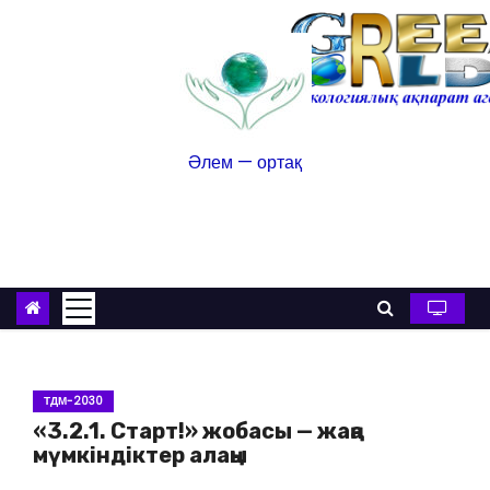
Әлем — ортақ
ТДМ-2030
«3.2.1. Старт!» жобасы — жаңа
мүмкіндіктер алаңы