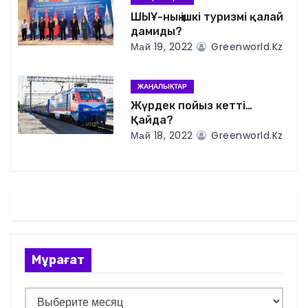
я
ШЫҰ-ның ішкі туризмі қалай
дамиды?
п
Май 19, 2022
Greenworld.kz
о
ЖАҢАЛЫҚТАР
з
Жүрдек пойыз кетті…
Қайда?
а
Май 18, 2022
Greenworld.kz
п
и
с
я
Мұрағат
м
М