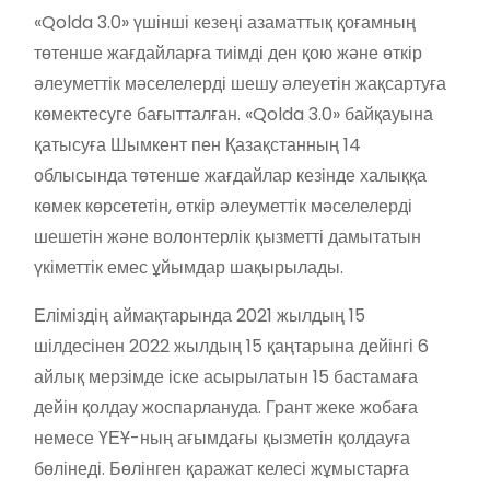
«Qolda 3.0» үшінші кезеңі азаматтық қоғамның
төтенше жағдайларға тиімді ден қою және өткір
әлеуметтік мәселелерді шешу әлеуетін жақсартуға
көмектесуге бағытталған. «Qolda 3.0» байқауына
қатысуға Шымкент пен Қазақстанның 14
облысында төтенше жағдайлар кезінде халыққа
көмек көрсететін, өткір әлеуметтік мәселелерді
шешетін және волонтерлік қызметті дамытатын
үкіметтік емес ұйымдар шақырылады.
Еліміздің аймақтарында 2021 жылдың 15
шілдесінен 2022 жылдың 15 қаңтарына дейінгі 6
айлық мерзімде іске асырылатын 15 бастамаға
дейін қолдау жоспарлануда. Грант жеке жобаға
немесе ҮЕҰ-ның ағымдағы қызметін қолдауға
бөлінеді. Бөлінген қаражат келесі жұмыстарға