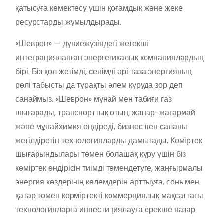
қатысуға көмектесу үшін қоғамдық және жеке
ресурстарды жұмылдырады.
«Шеврон» — дүниежүзіндегі жетекші
интеграцияланған энергетикалық компаниялардың
бірі. Біз қол жетімді, сенімді әрі таза энергияның
рөлі табысты да тұрақты әлем құруда зор деп
санаймыз. «Шеврон» мұнай мен табиғи газ
шығарады, транспорттық отын, жанар-жағармай
және мұнайхимия өндіреді, бизнес пен саланы
жетілдіретін технологияларды дамытады. Көміртек
шығарындылары төмен болашақ құру үшін біз
көміртек өндірісін тиімді төмендетуге, жаңғырмалы
энергия көздерінің көлемдерін арттыуға, сонымен
қатар төмен көрміртекті коммерциялық мақсаттағы
технологияларға инвестициялауға ерекше назар