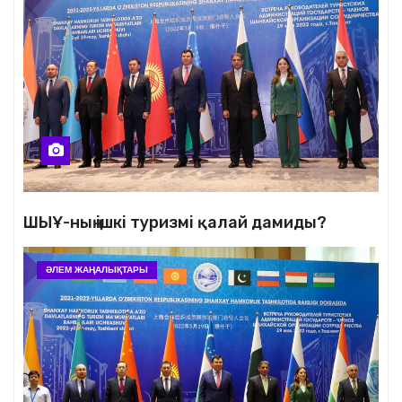
ШЫҰ-ның ішкі туризмі қалай дамиды?
ӘЛЕМ ЖАҢАЛЫҚТАРЫ