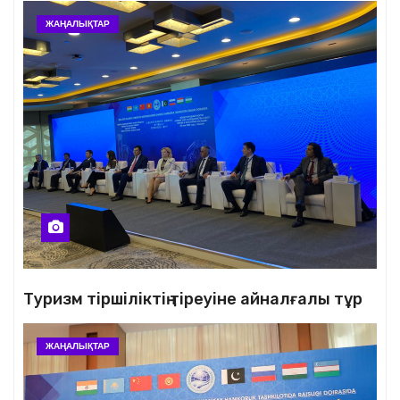
ЖАҢАЛЫҚТАР
Туризм тіршіліктің тіреуіне айналғалы тұр
ЖАҢАЛЫҚТАР