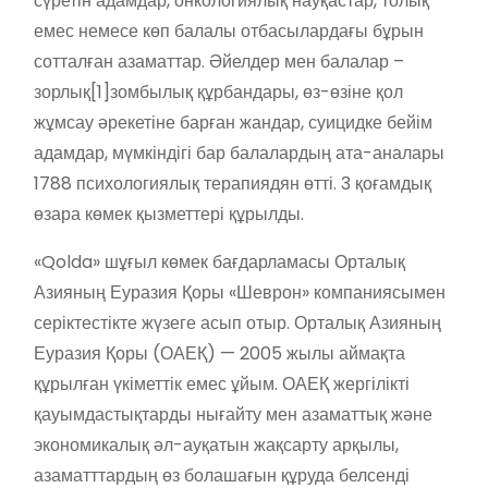
сүретін адамдар, онкологиялық науқастар, толық
емес немесе көп балалы отбасылардағы бұрын
сотталған азаматтар. Әйелдер мен балалар –
зорлық[1]зомбылық құрбандары, өз-өзіне қол
жұмсау әрекетіне барған жандар, суицидке бейім
адамдар, мүмкіндігі бар балалардың ата-аналары
1788 психологиялық терапиядян өтті. 3 қоғамдық
өзара көмек қызметтері құрылды.
«Qolda» шұғыл көмек бағдарламасы Орталық
Азияның Еуразия Қоры «Шеврон» компаниясымен
серіктестікте жүзеге асып отыр. Орталық Азияның
Еуразия Қоры (ОАЕҚ) — 2005 жылы аймақта
құрылған үкіметтік емес ұйым. ОАЕҚ жергілікті
қауымдастықтарды нығайту мен азаматтық және
экономикалық әл-ауқатын жақсарту арқылы,
азаматттардың өз болашағын құруда белсенді