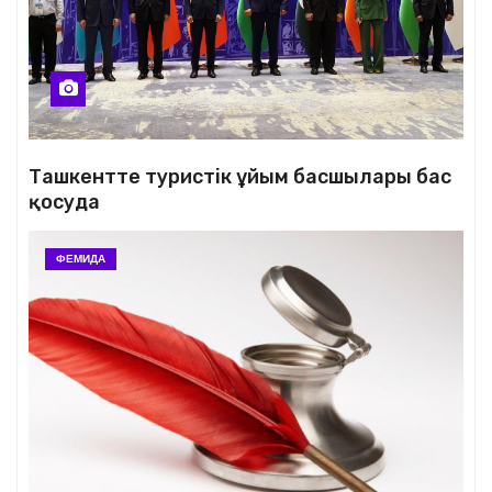
Ташкентте туристік ұйым басшылары бас
қосуда
ФЕМИДА