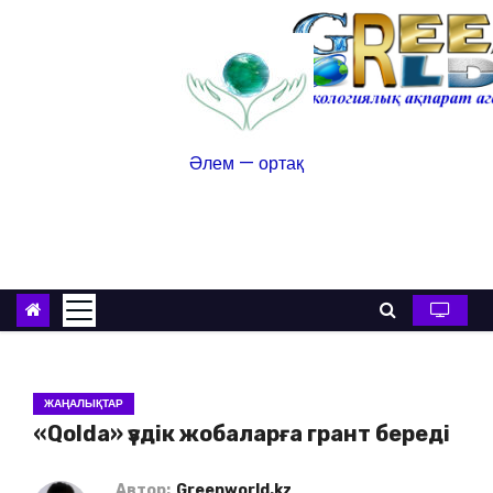
Әлем — ортақ
ЖАҢАЛЫҚТАР
«Qolda» үздік жобаларға грант береді
Автор:
Greenworld.kz