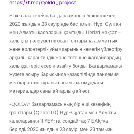
https://t.me/Qolda_project
Еске сала кетейік, бағдарламаның бірінші кезеңі
2020 жылдың 23 сәуірінде басталып, Нұр-Сұлтан
мен Алматы қалаларын қамтыды. Негізгі мақсат –
халықтың әлеуметтік осал топтарына азаматтық
және волонтерлік ұйымдарының көмегін үйлестіру
арқылы карантиндік және төтенше жағдайлардың
халыққа теріс әсерін азайту болды. Бағдарламаны
жүзеге асыру барысында қазақ тілінде пандемия
мен карантин туралы сапалы мазмұндағы
материалдар саны айтарлықтай өсті.
«QOLDA» бағдарламасының бірінші кезеңінің
гранттары (Qolda 1.0) Нұр-Сұлтан мен Алматы
қалаларынан 11 ҮЕҰ-ға, сондай-ақ 7 БАҚ-қа
берілді. 2020 жылдың 23 сәуірі мен 23 тамызы