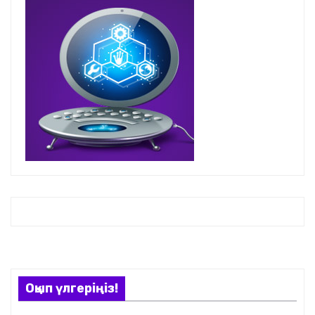
Оқып үлгеріңіз!