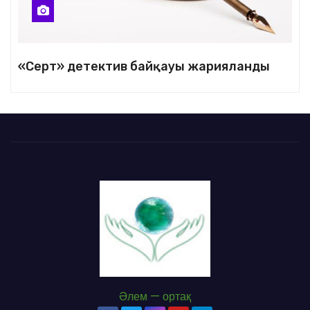
«Серт» детектив байқауы жарияланды
Әлем — ортақ