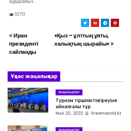
аударамыз.
1070
Иран
«Қыз – ұлттың ұяты,
Н
президенті
халықтың шырайы»
а
сайланды
в
и
Ұқсас жаңалықтар
г
ЖАҢАЛЫҚТАР
а
Туризм тіршіліктің тіреуіне
айналғалы тұр
ц
Май 20, 2022
Greenworld.kz
и
ЖАҢАЛЫҚТАР