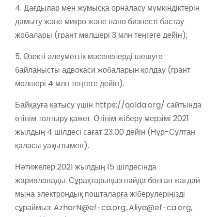
4. Дағдылар мен жұмысқа орналасу мүмкіндіктерін
дамыту және микро және нано бизнесті бастау
жобалары (грант мөлшері 3 млн теңгеге дейін);
5. Өзекті әлеуметтік мәселелерді шешуге
байланысты адвокаси жобаларын қолдау (грант
мөлшері 4 млн теңгеге дейін).
Байқауға қатысу үшін https://qolda.org/ сайтында
өтінім толтыру қажет. Өтінім жіберу мерзімі 2021
жылдың 4 шілдесі сағат 23.00 дейін (Нұр-Сұлтан
қаласы уақытымен).
Нәтижелер 2021 жылдың 15 шілдесінда
жарияланады. Сұрақтарыңыз пайда болған жағдай
мына электрондық пошталарға жіберулеріңізді
сұраймыз:
AzharN@ef-ca.org
,
Aliya@ef-ca.org
,