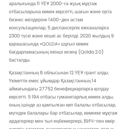
аралығында 11 ҮЕҰ 2000-ға жуық мұқтаж
отбасыларына көмек көрсетті, шағын және орта
бизнес өкілдеріне 1400-ден астам
консультациялар, 5 диспансерлік емханаларға
2300 түскі және кешкі ас берілді. 2020 жылдың 9
қарашасында «QOLDA» шұғыл көмек
бағдарламасының екінші кезеңі (Qolda 2.0)
басталды.
Қазақстанның 8 облысынан 12 ҮЕҰ грант алды.
Үкіметтік емес ұйымдар Қазақстанның 14
аймағындағы 27752 бенефициарларға қолдау
көрсетті. 5 194 отбасы гуманитарлық көмек алды,
оның ішінде аз қамтылған көп балалы отбасылар,
мүгедек балалары бар отбасылар, көмекке мұқтаж
ардагерлер мен тыл еңбеккерлері, ВИЧ-пен өмір