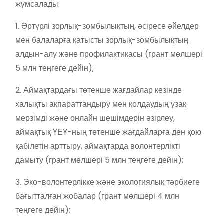
жұмсалады:
1. Әртүрлі зорлық-зомбылықтың, әсіресе әйелдер
мен балаларға қатысты зорлық-зомбылықтың
алдын-алу және профилактикасы (грант мөлшері
5 млн теңгеге дейін);
2. Аймақтардағы төтенше жағдайлар кезінде
халықты ақпараттандыру мен қолдаудың ұзақ
мерзімді және онлайн шешімдерін әзірлеу,
аймақтық ҮЕҰ-ның төтенше жағдайларға ден қою
қабілетін арттыру, аймақтарда волонтерлікті
дамыту (грант мөлшері 5 млн теңгеге дейін);
3. Эко-волонтерлікке және экологиялық тәрбиеге
бағытталған жобалар (грант мөлшері 4 млн
теңгеге дейін);