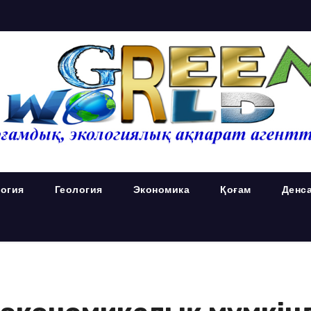
огия
Геология
Экономика
Қоғам
Денс