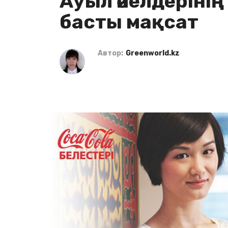
Ауыл әйелдеріні
басты мақсат
Автор:
Greenworld.kz