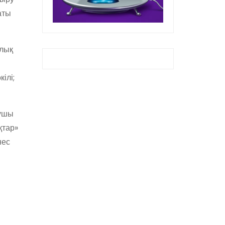
аты
ялық
ілі;
рушы
қтар»
нес