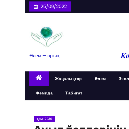
25/09/2022
Әлем — ортақ
Жаңалықтар
Әлем
Экол
Фемида
Табиғат
ТДМ-2030