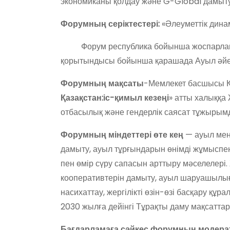
экономиканы қолдау және G-Global дамыт
Форумның серіктестері:
«Әлеуметтік дина
Форум республика бойынша жоспарланған
қорытындысы бойынша қарашада Ауыл әйел
Форумның мақсаты
-Мемлекет басшысы Қ.
Қазақстан:іс-қимыл кезеңі
» атты халыққа
отбасылық және гендерлік саясат тұжырым
Форумның міндеттері өте кең
— ауыл мен 
дамыту, ауыл тұрғындарын өнімді жұмыспен
пен өмір сүру сапасын арттыру мәселеле
кооперативтерін дамыту, ауыл шаруашылығ
насихаттау, жергілікті өзін-өзі басқару құр
2030 жылға дейінгі Тұрақты даму мақсаттары
Бағдарламаға сәйкес форумның модер