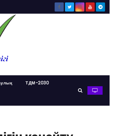
аулық
ТДМ-2030