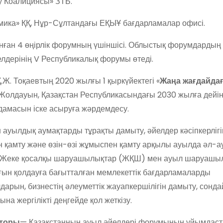
у Коалициясы» ЗТБ.
мика» ҚҚ, Нұр-Сұлтандағы ЕҚЫҰ бағдарламалар офисі.
 4 өңірлік форумның үшіншісі. Облыстық форумдардың
дерінің V Республикалық форумы өтеді.
Ж. Тоқаевтың 2020 жылғы 1 қыркүйектегі «
Жаңа жағдайда
 Жолдауын, Қазақстан Республикасындағы 2030 жылға дейін
дамасын іске асыруға жәрдемдесу.
ауылдық аумақтарды тұрақты дамыту, әйелдер кәсіпкерлігі
 қамту және өзін-өзі жұмыспен қамту арқылы ауылда әл-а
рі. Жеке қосалқы шаруашылықтар (ЖҚШ) мен ауыл шаруаш
ын қолдауға бағытталған мемлекеттік бағдарламаларды
алдарын, бизнестің әлеуметтік жауапкершілігін дамыту, сонд
на жергілікті деңгейде қол жеткізу.
аторы
— Қазақстанның ауыл әйелдері форумының ұйымдас