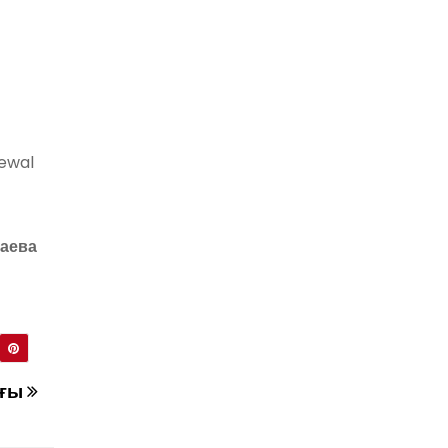
ewal
аева
ағы