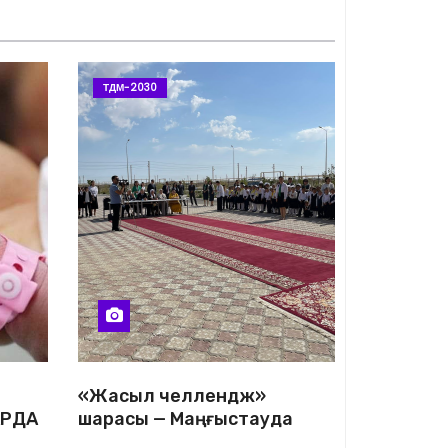
ТДМ-2030
«Жасыл челлендж»
АРДА
шарасы — Маңғыстауда