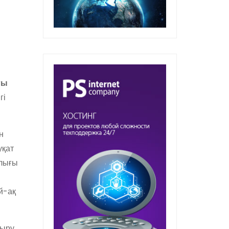
ғы
гі
н
уқат
ылығы
ай-ақ
тыру