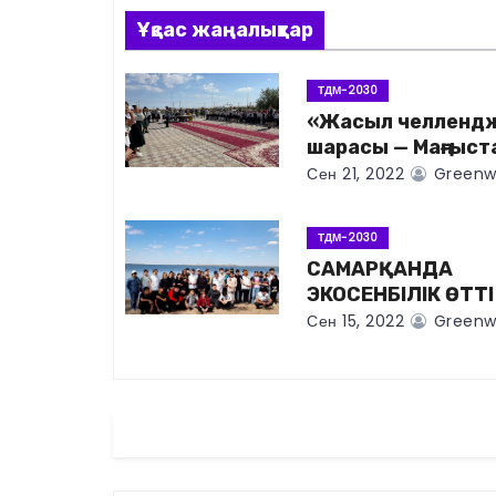
в
Ұқсас жаңалықтар
и
ТДМ-2030
«Жасыл челленд
г
шарасы — Маңғыст
а
Сен 21, 2022
Greenwo
ц
ТДМ-2030
и
САМАРҚАНДА
ЭКОСЕНБІЛІК ӨТТІ
я
Сен 15, 2022
Greenwo
п
о
з