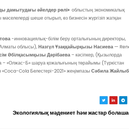
ды дамытудағы әйелдер рөлі»
облыстың экономикалық
мәселелерді шеше отырып, өз бизнесін жүргізіп жатқан
това
-инновациялық-білім беру орталығының директоры,
 (Алматы облысы),
Назгүл Ұзаққайырқызы Насиева
— Ren
сім Әбілқасымқызы Дәрібаева
– кәсіпкер, (Қызылорда
а – «Олжас-Б» шаруа қожалығының төрайымы (Түркістан
ен «Coca-Cola Белестері-2021» жеңімпазы
Сәбила Жайлыб
Экологиялық мәдениет һәм жастар болаш