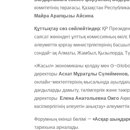
комитетінің төрағасы, Қазақстан Республик
Майра Арапқызы Айсина
.
Құттықтау сөз сөйлейтіндер:
ҚР Президен
саясат жөніндегі ұлттық комиссияның өкілі;
әлеуметтік қорғау министрліктерінің басшы
сондай-ақ Алматы, Жамбыл, Қызылорда, Т
«Жасыл» экономиканы қолдау мен G-Globa
директоры
Асхат Мұратұлы Сүлейменов,
онлайн-мектептерінің мысалында ауылдағы 
дағдыларды дамыту, тәлімгерлік және тәжір
директоры
Елена Анатольевна Ожго
Ақм
кәсіпкерлігінің әлеуетін анықтау» әлеумет
Форумның екінші бөлімі —
«Асқар шыңдарғ
тарихына арналады.