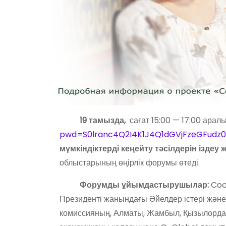
19 тамызда,
сағат 15:00 — 17:00 ар
pwd=S0lranc4Q2I4K1J4Q1dGVjFzeGFudz0
мүмкіндіктерді кеңейту тәсілдерін іздеу 
облыстарының өңірлік форумы өтеді.
Форумды ұйымдастырушылар:
Coc
Президенті жанындағы Әйелдер істері жән
комиссияның, Алматы, Жамбыл, Қызылорда,