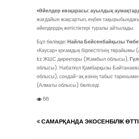
«Әйелдер көзқарасы: ауылдық аумақтар
жағдайын жақсартып, еңбек тақырыбындағы 
әйелдердің жетістіктері туралы айтылады.
Бұл бөлімде:
Найла Бейсенбайқызы Үмбе
«Кәусар» қоғамдық бірлестігінің төрайымы
kz ЖШС директоры (Жамбыл облысы),
Гүл
облысы). Набаткүл Қамбарқызы Байтанаев
облысы), сондай-ақ өзінің табыс тарихым
(Алматы облысы) бөліседі.
66
САМАРҚАНДА ЭКОСЕНБІЛІК ӨТТІ
Н
а