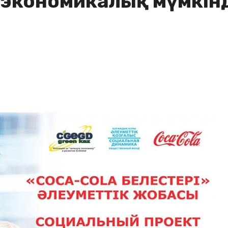
ң экономикалық мүмкінд