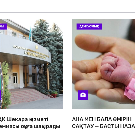
АМ
ДЕНСАУЛЫҚ
ҚК Шекара қызметі
АНА МЕН БАЛА ӨМІРІН
емиясы оқуға шақырады
САҚТАУ — БАСТЫ НАЗ