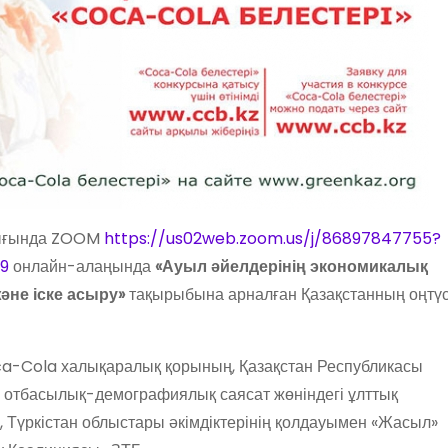
алығында ZOOM
https://us02web.zoom.us/j/86897847755?
9
онлайн-алаңында
«
Ауыл әйелдерінің экономикалық
және іске асыру»
тақырыбына арналған Қазақстанның оңтүс
a-Cola халықаралық қорының, Қазақстан Республикасы
е отбасылық-демографиялық саясат жөніндегі ұлттық
 Түркістан облыстары әкімдіктерінің қолдауымен «Жасыл»