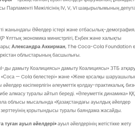
асы Парламенті Мәжілісінің ІV, V, VI шақырылымының депут
ті жанындағы Әйелдер істері және отбасылық-демографи
 ҚР Ұлттық экономика министрлігі, Еңбек және халықты
лары;
Александра Аккирман
, The Coca-Cola Foundation өк
үркістан облыстарының басшылығы.
l-ды дамыту Коалициясы» дамыту Коалициясы» ЗТБ атқа
«Соса — Cola белестері» және «Жеке қосалқы шаруашылы
әйелдер кәсіпкерлігін әлеуметтік қолдау-практикалық, биз
ибе алмасу туралы айтып береді. «Әлеуметтік динамика» ҚҚ
ола облысы мысалында «Қазақстандағы ауылдық әйелдер
тік зерттеуінің қорытындысы туралы баяндама жасайды.
а туған ауыл әйелдері»
ауыл әйелдерінің жетістікке жету