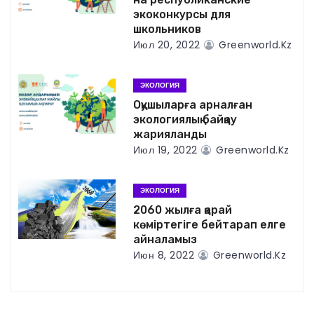
и
экоконкурсы для
школьников
я
Июл 20, 2022
Greenworld.kz
п
ЭКОЛОГИЯ
о
Оқушыларға арналған
экологиялық байқау
з
жарияланды
Июл 19, 2022
Greenworld.kz
а
п
ЭКОЛОГИЯ
2060 жылға қарай
и
көміртегіге бейтарап елге
айналамыз
с
Июн 8, 2022
Greenworld.kz
я