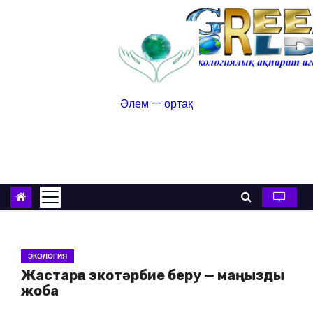
Әлем — ортақ
ЭКОЛОГИЯ
Жастарға экотәрбие беру — маңызды
жоба