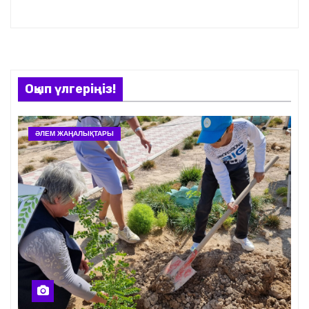
Оқып үлгеріңіз!
ӘЛЕМ ЖАҢАЛЫҚТАРЫ