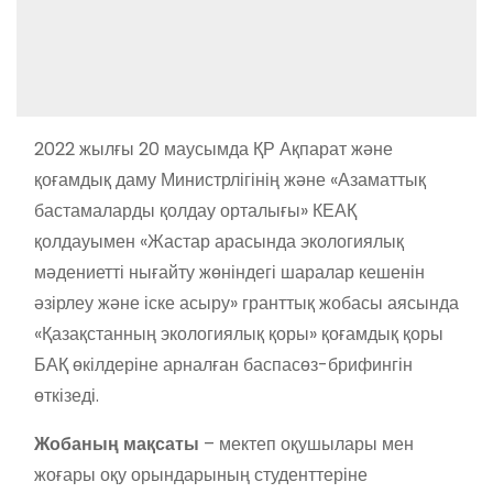
2022 жылғы 20 маусымда ҚР Ақпарат және
қоғамдық даму Министрлігінің және «Азаматтық
бастамаларды қолдау орталығы» КЕАҚ
қолдауымен «Жастар арасында экологиялық
мәдениетті нығайту жөніндегі шаралар кешенін
әзірлеу және іске асыру» гранттық жобасы аясында
«Қазақстанның экологиялық қоры» қоғамдық қоры
БАҚ өкілдеріне арналған баспасөз-брифингін
өткізеді.
Жобаның мақсаты
– мектеп оқушылары мен
жоғары оқу орындарының студенттеріне