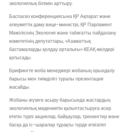
экологиялық білімін арттыру.
Баспасөз конференциясына ҚР Ақпарат және
әлеуметтік даму вице-министрі, ҚР Парламент
Мәжілісінің Экология және табиғатты пайдалану
комитетінің депутаттары, «Азаматтық
бастамаларды қолдау орталығы» КЕАҚ өкілдері
қатысады.
Брифингте жоба менеджері жобаның орындалу
барысы мен тиімділігі туралы презентация
жасайды.
Жобаны жүзеге асыру барысында жастардың
экологиялық мәдениетін қалыптастыруға әсер
ететін түрлі акциялар, байқаулар, тренингтер және
басқа да іс-шаралар тұрақты түрде өткізіліп