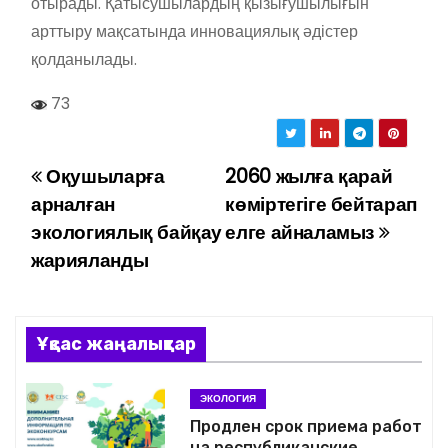
отырады. Қатысушылардың қызығушылығын
арттыру мақсатында инновациялық әдістер
қолданылады.
73
Оқушыларға
2060 жылға қарай
Н
арналған
көміртегіге бейтарап
а
экологиялық байқау
елге айналамыз
жарияланды
в
и
г
Ұқсас жаңалықтар
а
ЭКОЛОГИЯ
ц
Продлен срок приема работ
на республиканские