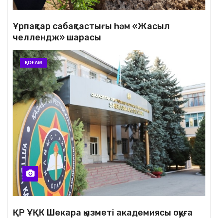
Ұрпақтар сабақтастығы һәм «Жасыл
челлендж» шарасы
ҚОҒАМ
ҚР ҰҚК Шекара қызметі академиясы оқуға