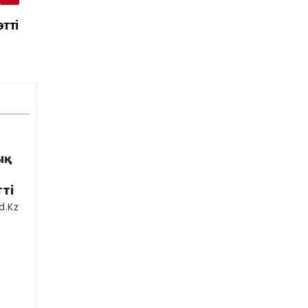
тті
қ
ті
d.kz