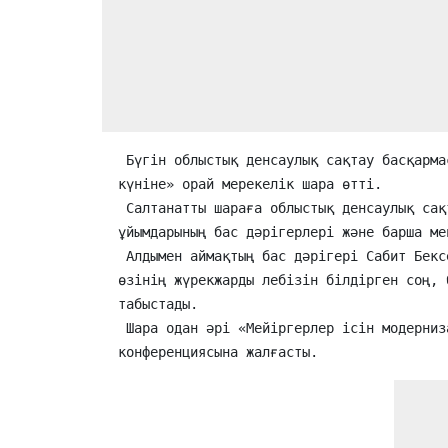
 Бүгін облыстық денсаулық сақтау басқармасының ұйымдастыруымен «12 мамыр – Халықаралық мейірбикелер 
күніне» орай мерекелік шара өтті.

 Салтанатты шараға облыстық денсаулық сақтау басқармасының басшысы Пазилов Сабит Бексеитұлы, медицина 
ұйымдарының бас дәрігерлері және барша ме
 Алдымен аймақтың бас дәрігері Сабит Бексеитұлы барша мейіргерлерді төл мерекелерімен құттықтап, 
өзінің жүрекжарды лебізін білдірген соң, 
табыстады.

 Шара одан әрі «Мейіргерлер ісін модернизациялау» тақырыбындағы облыстық ғылыми-практикалық 
конференциясына жалғасты. 