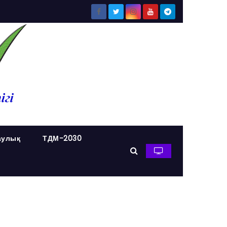
аулық
ТДМ-2030