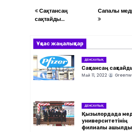
Сақтансаң
Сапалы мед
Н
сақтайды…
а
в
Ұқсас жаңалықтар
и
г
ДЕНСАУЛЫҚ
Сақтансаң сақтай
а
Май 11, 2022
Greenwo
ц
и
ДЕНСАУЛЫҚ
я
Қызылордада ме
университетінің
п
филиалы ашылд