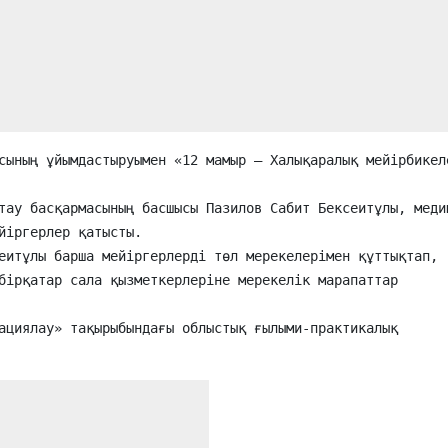
йіргерлер қатысты.

бірқатар сала қызметкерлеріне мерекелік марапаттар 