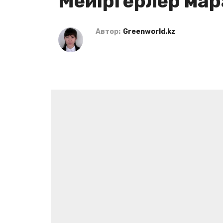
Мейіргерлер ма
Автор:
Greenworld.kz