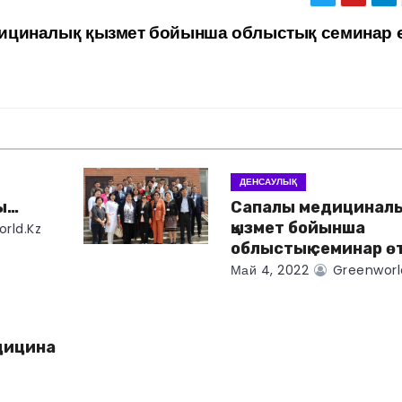
ициналық қызмет бойынша облыстық семинар ө
ДЕНСАУЛЫҚ
ды…
Сапалы медициналы
қызмет бойынша
rld.kz
облыстық семинар өт
Май 4, 2022
Greenworl
дицина
ы