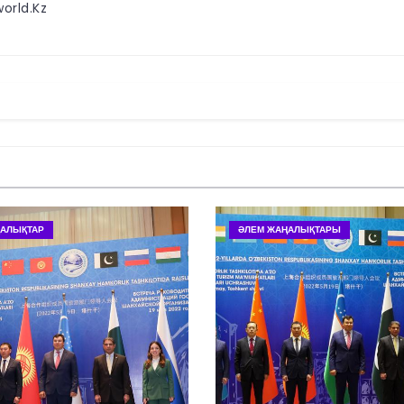
orld.kz
АЛЫҚТАР
ӘЛЕМ ЖАҢАЛЫҚТАРЫ