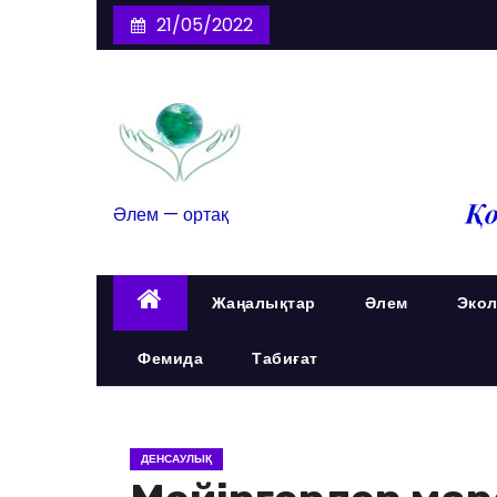
21/05/2022
Әлем — ортақ
Жаңалықтар
Әлем
Экол
Фемида
Табиғат
ДЕНСАУЛЫҚ