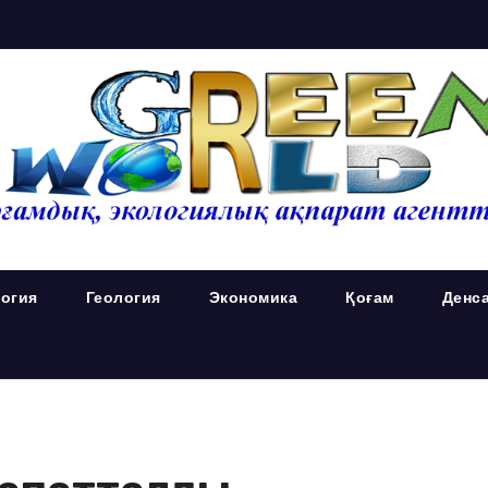
огия
Геология
Экономика
Қоғам
Денс