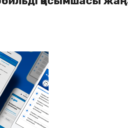
обильді қосымшасы жа