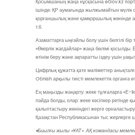
Қосымшаның жаңа нұсқасына eGov.kz порта
ішінде: ҚР аумағында жылжымайтын мүлік 
қорғаншылық және қамқоршылық жөнінде а
т.б.
Азаматтарға ыңғайлы болу үшін белгілі бі
«Өмірлік жағдайлар» жаңа бөлімі қосылды. Б
өтінім беру және ақпаратты іздеу үшін уақы
Цифрлық құжатта қате мәліметтер анықталғ
Otinish арқылы тиісті мемлекеттік органға өт
Ең маңызды жаңарту: жеке тұлғаларға «Е-li
пайда болды, олар: жеке кәсіпкер ретінде қ
қалыптастыру жөніндегі жерге орналастыру
Қазақстан Республикасынан тыс жерлерге 
«
Биылғы жылы «ҰАТ»
АҚ командасы мемле