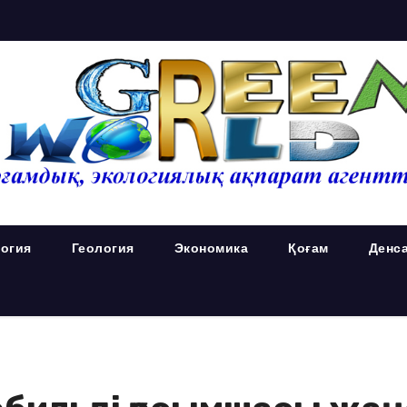
огия
Геология
Экономика
Қоғам
Денс