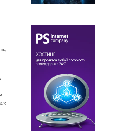
ік,
қ
н
мет