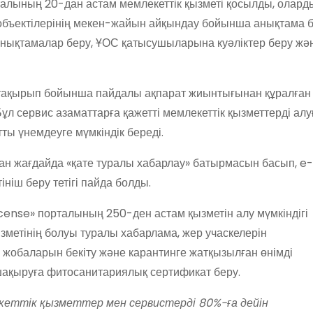
лының 20-дан астам мемлекеттік қызметі қосылды, олард
объектілерінің мекен-жайын айқындау бойынша анықтама б
нықтамалар беру, ҰОС қатысушыларына куәліктер беру жә
р тақырып бойынша пайдалы ақпарат жиынтығынан құралған
ұл сервис азаматтарға қажетті мемлекеттік қызметтерді алу
тты үнемдеуге мүмкіндік береді.
ан жағдайда «қате туралы хабарлау» батырмасын басып, e-
ініш беру тетігі пайда болды.
cense» порталының 250-ден астам қызметін алу мүмкіндігі
ызметінің болуы туралы хабарлама, жер учаскелерін
 жобаларын бекіту және карантинге жатқызылған өнімді
шақыруға фитосанитариялық сертификат беру.
кеттік қызметтер мен сервистерді 80%-ға дейін