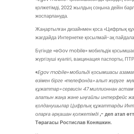
қолжетімді, 2022 жылдың соңына дейін бар
жоспарлануда.
Жаңартылған дизайнмен қоса «Цифрлық құжа
жағдайда Интернетке қосылмай-ақ пайдалан
Бүгінде «eGov mobile» мобильдік қосымшас
жүргізуші куәлігі, вакцинация паспорты, ПТР
«
Egov mobile» мобильді қосымшасы азам
өзімен бірге «телефонда» алып жүруге мүм
құжаттар» сервисін 47 миллионнан астам 
алатын жаңа және ыңғайлы интерфейс жас
қолданушылар Цифрлық құжаттарды Интер
оларға әрқашан қолжетімді
,- деп атап ө
Төрағасы Ростислав Коняшкин.