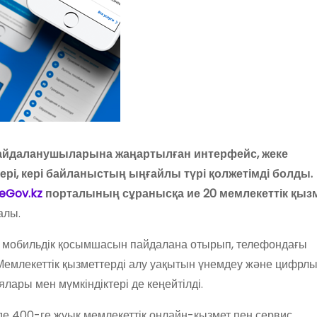
пайдаланушыларына жаңартылған интерфейс, жеке
тері, кері байланыстың ыңғайлы түрі қолжетімді болды.
eGov.kz
порталының сұранысқа ие 20 мемлекеттік қызм
алы.
le мобильдік қосымшасын пайдалана отырып, телефондағы
 Мемлекеттік қызметтерді алу уақытын үнемдеу және цифрлы
ары мен мүмкіндіктері де кеңейтілді.
де 400-ге жуық мемлекеттік онлайн-қызмет пен сервис