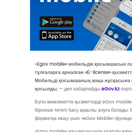
«
Egov mobile» мобильдік қосымшасын 
тұлғаларға арналған «Е-license» қызмет
Мобильді қосымшаның жаңа нұсқасына
қосылды
, — деп хабарлайды
eGov.kz
порт
Бүгін мемлекеттік қызметтерді eGov mobi
бірнеше тетікті басу арқылы алуға болады.
форматқа көшу үшін «eGov Mobile» функциял
«Egov mobile» қосымшасында қазірдің өзін