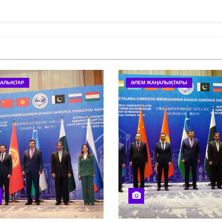
АЛЫҚТАР
ӘЛЕМ ЖАҢАЛЫҚТАРЫ