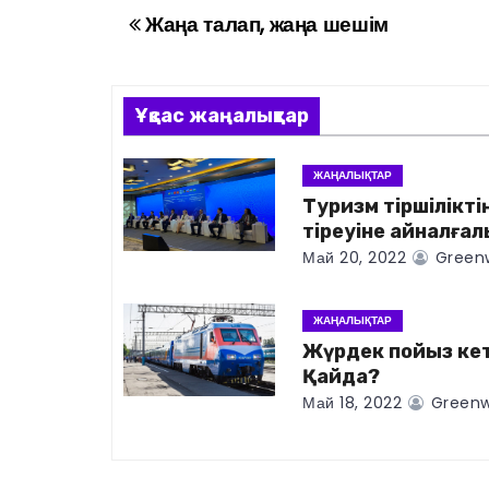
Жаңа талап, жаңа шешім
Н
а
в
Ұқсас жаңалықтар
и
ЖАҢАЛЫҚТАР
Туризм тіршіліктің
г
тіреуіне айналғал
а
Май 20, 2022
Greenw
ц
ЖАҢАЛЫҚТАР
и
Жүрдек пойыз ке
Қайда?
я
Май 18, 2022
Greenw
п