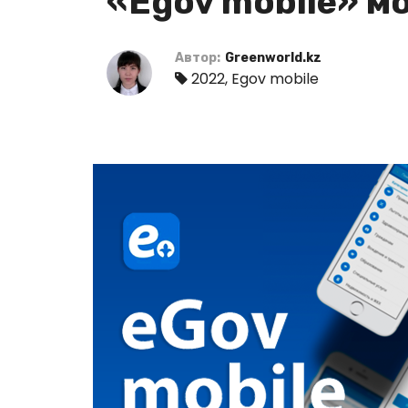
«Egov mobile» м
Автор:
Greenworld.kz
2022
,
Egov mobile