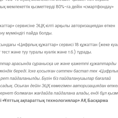
лық мемлекеттік қызметтерді 80%-ға дейін «смартфондау»
ттар» сервисіне ЭЦҚ кілті арқылы авторизациядан өткен
у мүмкіндігі пайда болды.
ындағы «Цифрлық құжаттар» сервисі 18 құжаттан (жеке куәл
 тест және туу туралы куәлік және т.б.) тұрады.
аттар арасында сұранысқа ие және қажетті құжаттарды
кіндік береді. Іске қосылған сәттен бастап тек «Цифрлы
рет пайдаланылды. Бүгін біз пайдаланушылар бағалай
адық. Осыған дейін ЭЦҚ көмегімен авторизациядан өтке
нет болмаған жағдайда пайдалана алады, енді бұл қыз
тті «Ұлттық ақпараттық технологиялар» АҚ Басқарма