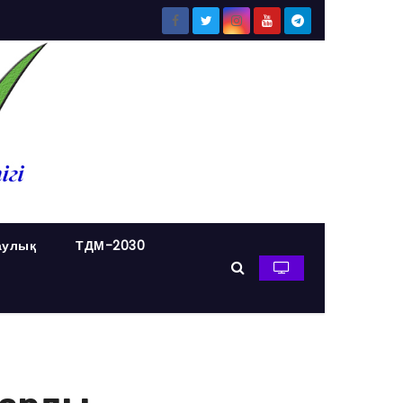
аулық
ТДМ-2030