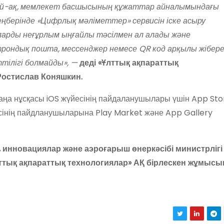
ай-ақ, мемлекет басшысының құжаттар айналымындағы
берінде «Цифрлық мәліметтер» сервисін іске асыру
арды неғұрлым ыңғайлы тәсілмен ал алады және
рондық пошта, мессенджер немесе QR код арқылы жіберед
тілігі болмайды», —
деді
«Ұлттық ақпараттық
Ростислав Коняшкин.
ңа нұсқасы iOS жүйесінің пайдаланушылары үшін App Sto
сінің пайдланушыларына Play Market және App Gallery
инновациялар және аэроғарыш өнеркәсібі министрлігі
лттық ақпараттық технологиялар» АҚ бірлескен жұмыс