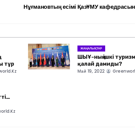
Нұғмановтың есімі ҚазҰМУ кафедрасы
ЖАҢАЛЫҚТАР
ШЫҰ-ның ішкі туризм
ы тұр
қалай дамиды?
orld.kz
Май 19, 2022
Greenworl
тті…
orld.kz