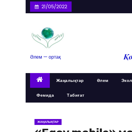
21/05/2022
Әлем — ортақ
Жаңалықтар
Әлем
Экол
Фемида
Табиғат
ЖАҢАЛЫҚТАР