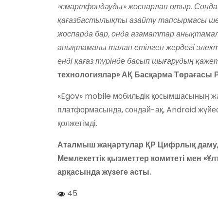
«смартфондауды» жоспарлап отыр. Сонд
қағазбастылықты азайту тапсырмасы шең
жоспарда бар, онда азаматтар анықтамал
анықтаманы талап етілген жердегі элект
енді қағаз түрінде басып шығарудың қажет
технологиялар» АҚ Басқарма Төрағасы 
«Egov» mobile мобильдік қосымшасының жа
платформасында, сондай-ақ, Android жүйе
қолжетімді.
Аталмыш жаңартулар ҚР Цифрлық даму, 
Мемлекеттік қызметтер комитеті мен «Ұ
арқасында жүзеге асты.
45