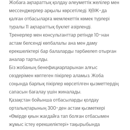
Жобаға ақпараттық қолдау әлеуметтік желілер мен
мессенджерлер арқылы көрсетіледі. ҚӨЖ-да
қалған отбасыларға мемлекеттік көмек түрлері
туралы 11 ақпараттық буклет әзірленді.
Тренерлер мен консультанттар ретінде 10-нан
астам белсенді көпбалалы ана мен даму
ерекшеліктері бар балаларды тәрбиелеп отырған
аналар тартылды.
Біз жобаның бенефициарларынан алғыс
сөздерімен көптеген пікірлер аламыз. Жоба
соңында барлық пікірлер көрсетілген қызметтердің
сапасын бағалау үшін жиналады.
Қазақстан бойынша отбасыларды қолдау
орталықтарының 300-ден астам қызметкері
«Өмірде қиын жағдайға тап болған отбасымен
жұмыс істеу ерекшеліктері» тақырыбында