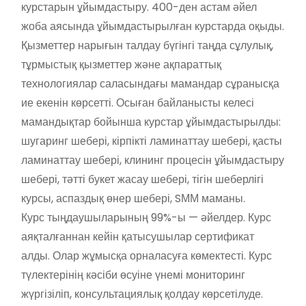
курстарын ұйымдастыру. 400-ден астам әйел
жоба аясында ұйымдастырылған курстарда оқыды.
Қызметтер нарығын талдау бүгінгі таңда сұлулық,
тұрмыстық қызметтер және ақпараттық
технологиялар саласындағы мамандар сұранысқа
ие екенін көрсетті. Осыған байланысты келесі
мамандықтар бойынша курстар ұйымдастырылды:
шугаринг шебері, кірпікті ламинаттау шебері, қасты
ламинаттау шебері, клининг процесін ұйымдастыру
шебері, тәтті букет жасау шебері, тігін шеберлігі
курсы, аспаздық өнер шебері, SММ маманы.
Курс тыңдаушыларының 99%-ы — әйелдер. Курс
аяқталғаннан кейін қатысушылар сертификат
алды. Олар жұмысқа орналасуға көмектесті. Курс
түлектерінің кәсіби өсуіне үнемі мониторинг
жүргізіліп, консультациялық қолдау көрсетілуде.