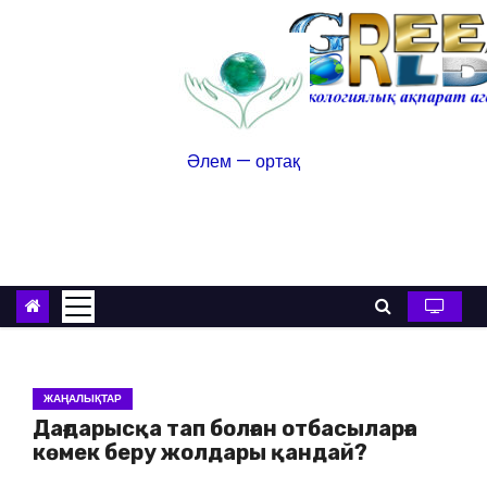
Әлем — ортақ
ЖАҢАЛЫҚТАР
Дағдарысқа тап болған отбасыларға
көмек беру жолдары қандай?