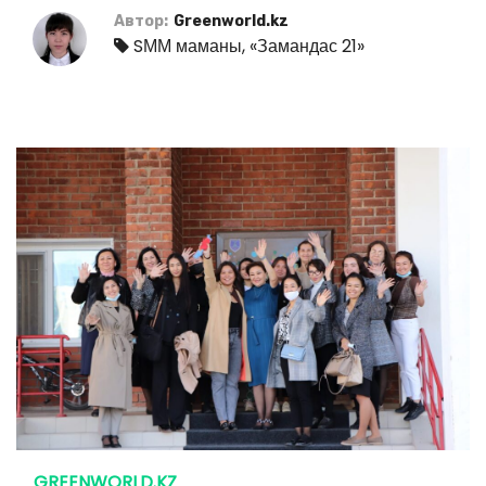
Автор:
Greenworld.kz
SММ маманы
,
«Замандас 21»
GREENWORLD.KZ