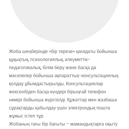
Жоба шеңберінде «бір терезе» қағидаты бойынша
құқықтық, психологиялық, әлеуметтік-
педагогикалық, білім беру және басқа да
мәселелер бойынша ақпараттық-консультациялық
қолдау ұйымдастырылды. Консультациялар
жексенбіден басқа күндері бірыңғай телефон
нөмірі бойынша жүргізілді. Құжаттар мен жазбаша
сұрақтарды қабылдау үшін электрондық пошта
жұмыс істеп тұр.
Жобаның тағы бір бағыты – мамандықтарға оқыту