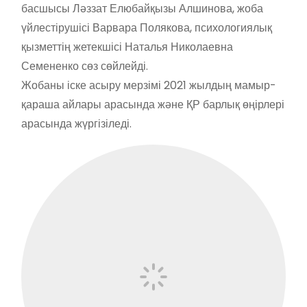
басшысы Ләззат Елюбайқызы Алшинова, жоба
үйлестірушісі Варвара Полякова, психологиялық
қызметтің жетекшісі Наталья Николаевна
Семененко сөз сөйлейді.
Жобаны іске асыру мерзімі 2021 жылдың мамыр-
қараша айлары арасында және ҚР барлық өңірлері
арасында жүргізіледі.