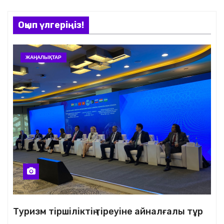
Оқып үлгеріңіз!
ЖАҢАЛЫҚТАР
Туризм тіршіліктің тіреуіне айналғалы тұр