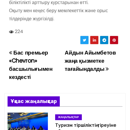
біліктілікті арттыру курстарынан өтті.
Оқыту мен кеңес беру мемлекеттік және орыс
тілдерінде жүргізілді.
224
Бас премьер
Айдын Айымбетов
Н
«Chevron»
жаңа қызметке
а
басшылығымен
тағайындалды
кездесті
в
и
г
Ұқсас жаңалықтар
а
ЖАҢАЛЫҚТАР
ц
Туризм тіршіліктің тіреуіне