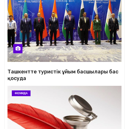
Ташкентте туристік ұйым басшылары бас
қосуда
ФЕМИДА