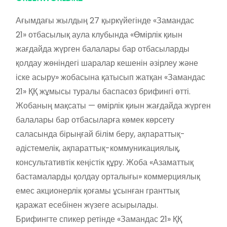
Ағымдағы жылдың 27 қыркүйегінде «Замандас
21» отбасылық аула клубында «Өмірлік қиын
жағдайда жүрген балалары бар отбасыларды
қолдау жөніндегі шаралар кешенін әзірлеу және
іске асыру» жобасына қатысып жатқан «Замандас
21» ҚҚ жұмысы туралы баспасөз брифингі өтті.
Жобаның мақсаты — өмірлік қиын жағдайда жүрген
балалары бар отбасыларға көмек көрсету
саласында бірыңғай білім беру, ақпараттық-
әдістемелік, ақпараттық-коммуникациялық,
консультативтік кеңістік құру. Жоба «Азаматтық
бастамаларды қолдау орталығы» коммерциялық
емес акционерлік қоғамы ұсынған гранттық
қаражат есебінен жүзеге асырылады.
Брифингте спикер ретінде «Замандас 21» ҚҚ