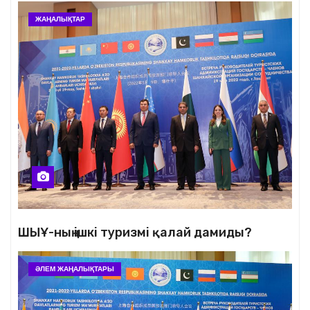
ЖАҢАЛЫҚТАР
ШЫҰ-ның ішкі туризмі қалай дамиды?
ӘЛЕМ ЖАҢАЛЫҚТАРЫ