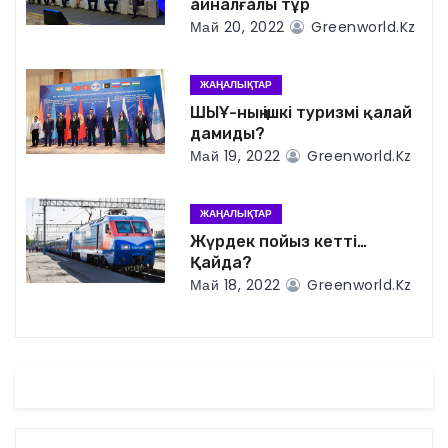
айналғалы тұр
и
Май 20, 2022
Greenworld.kz
я
ЖАҢАЛЫҚТАР
п
ШЫҰ-ның ішкі туризмі қалай
дамиды?
о
Май 19, 2022
Greenworld.kz
з
ЖАҢАЛЫҚТАР
а
Жүрдек пойыз кетті…
Қайда?
п
Май 18, 2022
Greenworld.kz
и
с
я