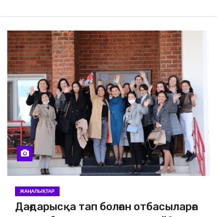
ЖАҢАЛЫҚТАР
Дағдарысқа тап болған отбасыларға