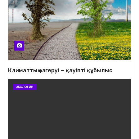
Климаттың өзгеруі — қауіпті құбылыс
ЭКОЛОГИЯ