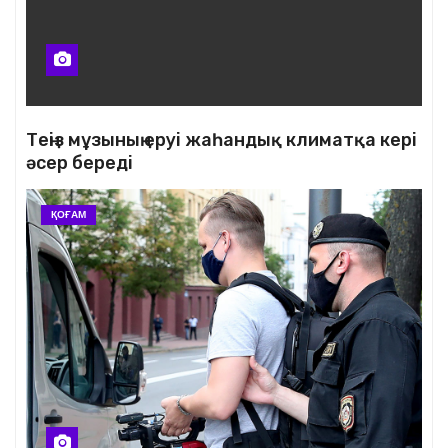
Теңіз мұзының еруі жаһандық климатқа кері
әсер береді
ҚОҒАМ