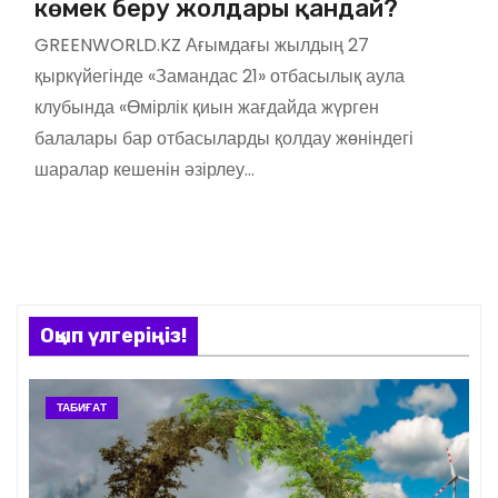
көмек беру жолдары қандай?
GREENWORLD.KZ Ағымдағы жылдың 27
қыркүйегінде «Замандас 21» отбасылық аула
клубында «Өмірлік қиын жағдайда жүрген
балалары бар отбасыларды қолдау жөніндегі
шаралар кешенін әзірлеу…
Оқып үлгеріңіз!
ТАБИҒАТ