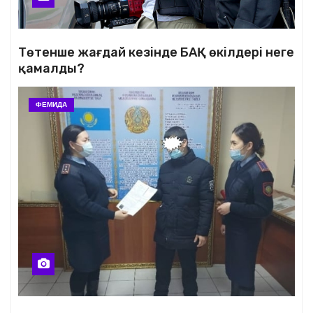
Төтенше жағдай кезінде БАҚ өкілдері неге
қамалды?
ФЕМИДА