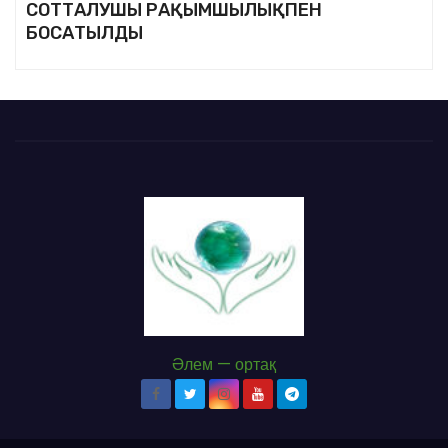
СОТТАЛУШЫ РАҚЫМШЫЛЫҚПЕН
БОСАТЫЛДЫ
Әлем — ортақ