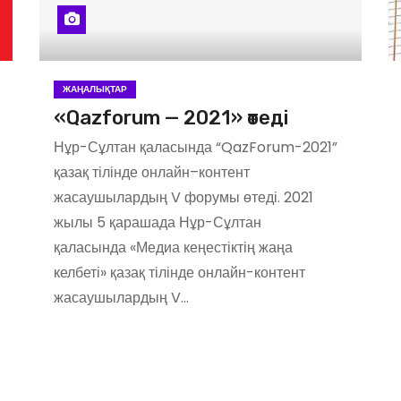
ЖАҢАЛЫҚТАР
«Qazforum — 2021» өтеді
Нұр-Сұлтан қаласында “QazForum-2021”
қазақ тілінде онлайн–контент
жасаушылардың V форумы өтеді. 2021
жылы 5 қарашада Нұр-Сұлтан
қаласында «Медиа кеңестіктің жаңа
келбеті» қазақ тілінде онлайн-контент
жасаушылардың V…