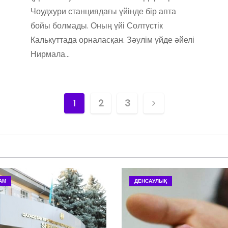
Чоудхури станциядағы үйінде бір апта
бойы болмады. Оның үйі Солтүстік
Калькуттада орналасқан. Зәулім үйде әйелі
Нирмала…
Н
1
2
3
а
в
и
АМ
ДЕНСАУЛЫҚ
г
а