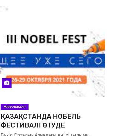
ЖАҢАЛЫҚТАР
ҚАЗАҚСТАНДА НОБЕЛЬ
ФЕСТИВАЛІ ӨТУДЕ
Бүкіл Орталық Азиядағы ең ірі ғылыми-