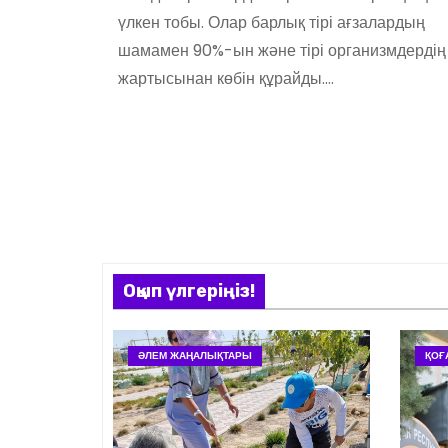
үлкен тобы. Олар барлық тірі ағзалардың
шамамен 90%-ын және тірі организмдердің
жартысынан көбін құрайды.…
Оқып үлгеріңіз!
ӘЛЕМ ЖАҢАЛЫҚТАРЫ
ҚОҒ