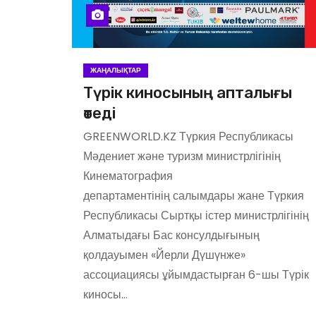
ЖАҢАЛЫҚТАР
Түрік киносының апталығы
өтеді
GREENWORLD.KZ Түркия Республикасы
Мәдениет және туризм министрлігінің
Кинематография
департаментінің салымдары жане Түркия
Республикасы Сыртқы істер министрлігінің
Алматыдағы Бас консулдығының
қолдауымен «Йерли Дүшүнже»
ассоциациясы ұйымдастырған 6-шы Түрік
киносы…