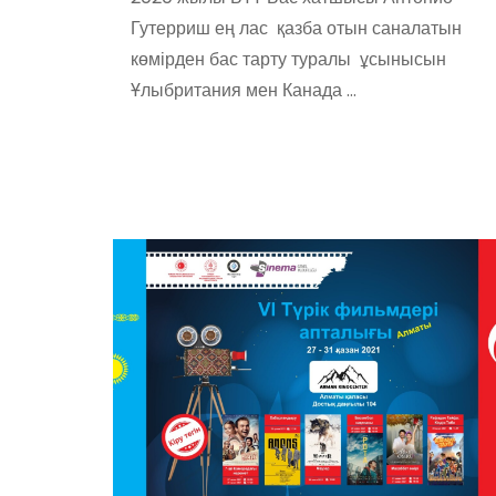
Гутерриш ең лас қазба отын саналатын
көмірден бас тарту туралы ұсынысын
Ұлыбритания мен Канада …