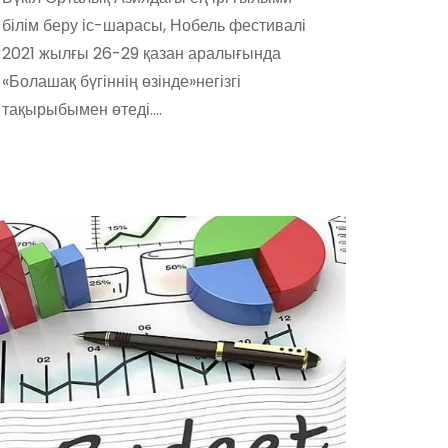
білім беру іс-шарасы, Нобель фестивалі
2021 жылғы 26-29 қазан аралығында
«Болашақ бүгіннің өзінде»негізгі
тақырыбымен өтеді.…