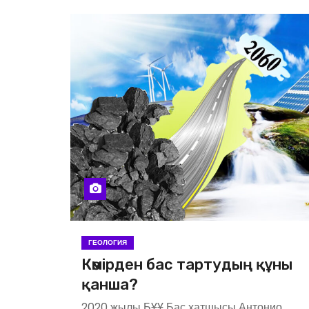
ГЕОЛОГИЯ
Көмірден бас тартудың құны
қанша?
2020 жылы БҰҰ Бас хатшысы Антонио