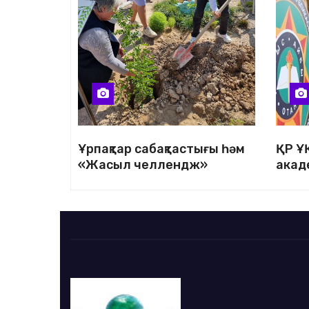
Ұрпақтар сабақтастығы һәм
ҚР Ұ
«Жасыл челлендж»
акад
шарасы