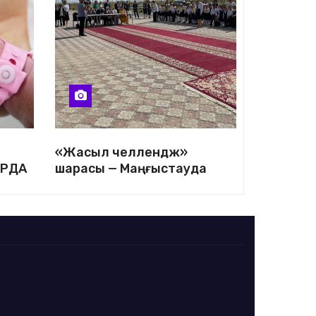
«Жасыл челлендж»
АРДА
шарасы — Маңғыстауда