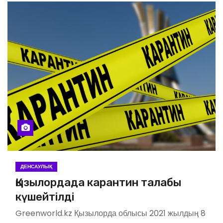
ДЕНСАУЛЫҚ
Қызылордада карантин талабы
күшейтілді
Greenworld.kz Қызылорда облысы 2021 жылдың 8