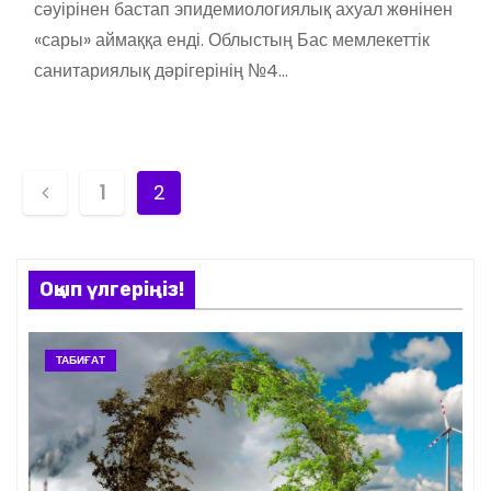
сәуірінен бастап эпидемиологиялық ахуал жөнінен
«сары» аймаққа енді. Облыстың Бас мемлекеттік
санитариялық дәрігерінің №4…
Н
1
2
а
в
Оқып үлгеріңіз!
и
ТАБИҒАТ
г
а
ц