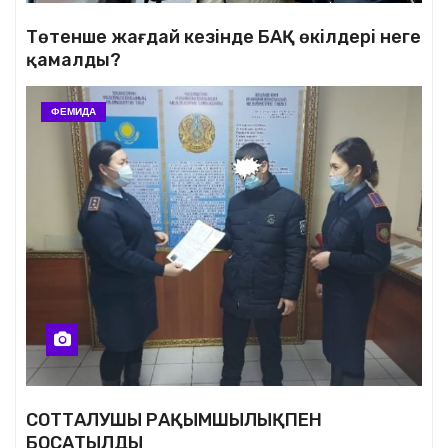
Төтенше жағдай кезінде БАҚ өкілдері неге
қамалды?
ФЕМИДА
СОТТАЛУШЫ РАҚЫМШЫЛЫҚПЕН
БОСАТЫЛДЫ