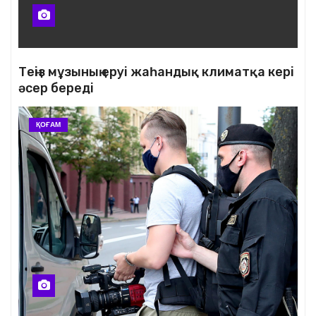
Теңіз мұзының еруі жаһандық климатқа кері
әсер береді
ҚОҒАМ