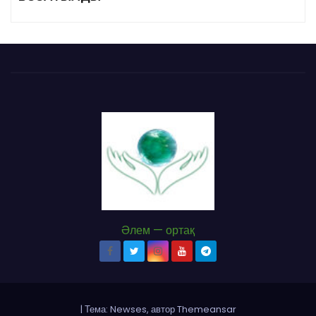
Әлем — ортақ
|
Тема: Newses, автор
Themeansar