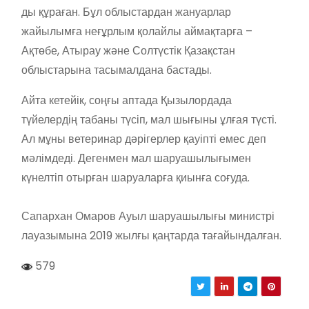
ды құраған. Бұл облыстардан жануарлар
жайылымға неғұрлым қолайлы аймақтарға –
Ақтөбе, Атырау және Солтүстік Қазақстан
облыстарына тасымалдана бастады.
Айта кетейік, соңғы аптада Қызылордада
түйелердің табаны түсіп, мал шығыны ұлғая түсті.
Ал мұны ветеринар дәрігерлер қауіпті емес деп
мәлімдеді. Дегенмен мал шаруашылығымен
күнелтіп отырған шаруаларға қиынға соғуда.
⠀
Сапархан Омаров Ауыл шаруашылығы министрі
лауазымына 2019 жылғы қаңтарда тағайындалған.
579