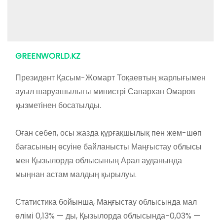
GREENWORLD.KZ
Президент Қасым-Жомарт Тоқаевтың жарлығымен
ауыл шаруашылығы министрі Сапархан Омаров
қызметінен босатылды.
⠀
Оған себеп, осы жазда құрғақшылық пен жем-шөп
бағасының өсуіне байланысты Маңғыстау облысы
мен Қызылорда облысының Арал ауданында
мыңнан астам малдың қырылуы.
⠀
Статистика бойынша, Маңғыстау облысында мал
өлімі 0,13% — ды, Қызылорда облысында-0,03% —