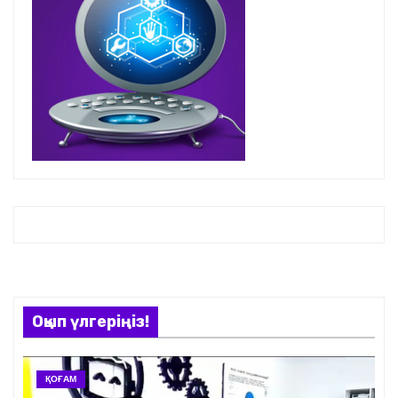
Оқып үлгеріңіз!
ҚОҒАМ