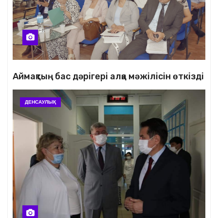
Аймақтың бас дәрігері алқа мәжілісін өткізді
ДЕНСАУЛЫҚ