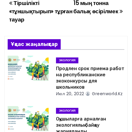
Тіршілікті
15 мың тонна
Н
«тұншықтырып» тұрған
балық өсірілмек
а
тауар
в
и
Ұқсас жаңалықтар
г
ЭКОЛОГИЯ
а
Продлен срок приема работ
на республиканские
ц
экоконкурсы для
школьников
и
Июл 20, 2022
Greenworld.kz
я
ЭКОЛОГИЯ
п
Оқушыларға арналған
экологиялық байқау
о
жарияланды