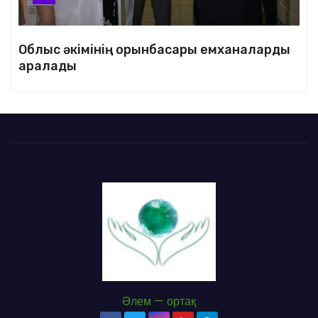
Облыс әкімінің орынбасары емханаларды
аралады
Әлем — ортақ