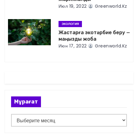
Июл 19, 2022
Greenworld.kz
з
а
ЭКОЛОГИЯ
Жастарға экотәрбие беру —
п
маңызды жоба
и
Июн 17, 2022
Greenworld.kz
с
я
м
Мұрағат
М
ұ
р