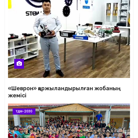
«Шеврон» қаржыландырылған жобаның
жемісі
ТДМ-2030