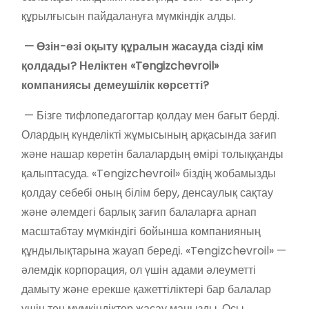
құрылғысын пайдалануға мүмкіндік алды.
— Өзін-өзі оқыту құралын жасауда сізді кім
қолдады? Неліктен «Tengizchevroil»
компаниясы демеушілік көрсетті?
— Бізге тифлопедагогтар қолдау мен бағыт берді.
Олардың күнделікті жұмысының арқасында зағип
және нашар көретін балалардың өмірі толыққанды
қалыптасуда. «Tengizchevroil» біздің жобамызды
қолдау себебі оның білім беру, денсаулық сақтау
және әлемдегі барлық зағип балаларға арнап
масштабтау мүмкіндігі бойынша компанияның
құндылықтарына жауап береді. «Tengizchevroil» —
әлемдік корпорация, ол үшін адами әлеуметті
дамыту және ерекше қажеттіліктері бар балалар
үшін тең мүмкіндіктер жасау маңызды. Осы