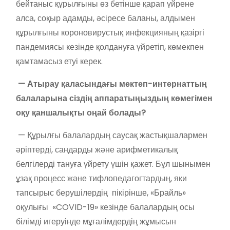
бейтаныс құрылғыны өз бетінше қарап үйрене
алса, соқыр адамды, әсіресе баланы, алдымен
құрылғыны короновирустық инфекцияның қазіргі
пандемиясы кезінде қолдануға үйретіп, көмекпен
қамтамасыз етуі керек.
— Атырау қаласындағы мектеп-интернаттың
балаларына сіздің аппаратыңыздың көмегімен
оқу қаншалықты оңай болады?
— Құрылғы балалардың саусақ жастықшалармен
әріптерді, сандарды және арифметикалық
белгілерді тануға үйрету үшін қажет. Бұл шынымен
ұзақ процесс және тифлопедагогтардың, яки
тапсырыс берушілердің пікірінше, «Брайль»
оқулығы «COVID-19» кезінде балалардың осы
білімді игеруінде мұғалімдердің жұмысын