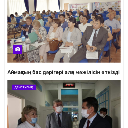
Аймақтың бас дәрігері алқа мәжілісін өткізді
ДЕНСАУЛЫҚ