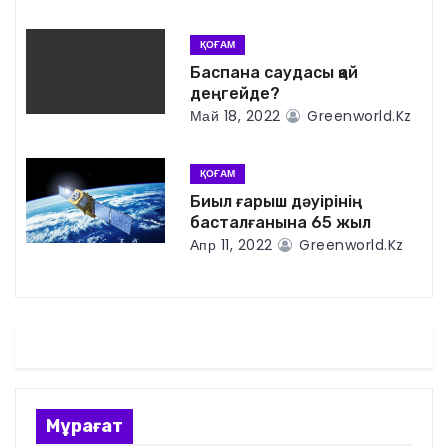
и
я
ҚОҒАМ
Баспана саудасы қай
п
деңгейде?
Май 18, 2022
Greenworld.kz
о
з
ҚОҒАМ
Биыл ғарыш дәуірінің
а
басталғанына 65 жыл
п
Апр 11, 2022
Greenworld.kz
и
с
я
м
Мұрағат