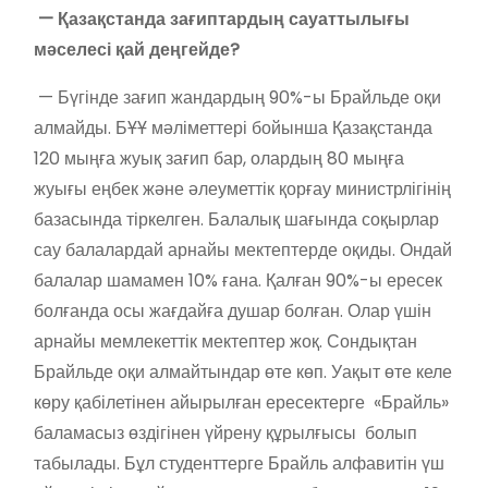
— Қазақстанда зағиптардың сауаттылығы
мәселесі қай деңгейде?
— Бүгінде зағип жандардың 90%-ы Брайльде оқи
алмайды. БҰҰ мәліметтері бойынша Қазақстанда
120 мыңға жуық зағип бар, олардың 80 мыңға
жуығы еңбек және әлеуметтік қорғау министрлігінің
базасында тіркелген. Балалық шағында соқырлар
сау балалардай арнайы мектептерде оқиды. Ондай
балалар шамамен 10% ғана. Қалған 90%-ы ересек
болғанда осы жағдайға душар болған. Олар үшін
арнайы мемлекеттік мектептер жоқ. Сондықтан
Брайльде оқи алмайтындар өте көп. Уақыт өте келе
көру қабілетінен айырылған ересектерге «Брайль»
баламасыз өздігінен үйрену құрылғысы болып
табылады. Бұл студенттерге Брайль алфавитін үш