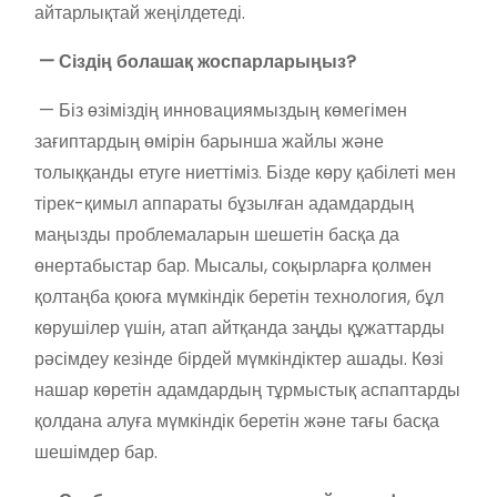
айтарлықтай жеңілдетеді.
— Сіздің болашақ жоспарларыңыз?
— Біз өзіміздің инновациямыздың көмегімен
зағиптардың өмірін барынша жайлы және
толыққанды етуге ниеттіміз. Бізде көру қабілеті мен
тірек-қимыл аппараты бұзылған адамдардың
маңызды проблемаларын шешетін басқа да
өнертабыстар бар. Мысалы, соқырларға қолмен
қолтаңба қоюға мүмкіндік беретін технология, бұл
көрушілер үшін, атап айтқанда заңды құжаттарды
рәсімдеу кезінде бірдей мүмкіндіктер ашады. Көзі
нашар көретін адамдардың тұрмыстық аспаптарды
қолдана алуға мүмкіндік беретін және тағы басқа
шешімдер бар.