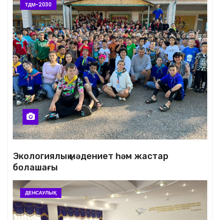
ТДМ-2030
Экологиялық мәдениет һәм жастар
болашағы
ДЕНСАУЛЫҚ