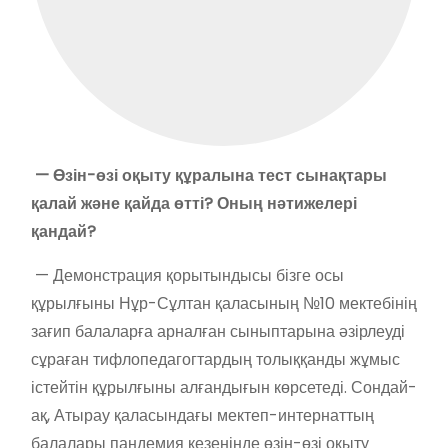
— Өзін-өзі оқыту құралына тест сынақтары
қалай және қайда өтті? Оның нәтижелері
қандай?
— Демонстрация қорытындысы бізге осы
құрылғыны Нұр-Сұлтан қаласының №10 мектебінің
зағип балаларға арналған сыныптарына әзірлеуді
сұраған тифлопедагогтардың толыққанды жұмыс
істейтін құрылғыны алғандығын көрсетеді. Сондай-
ақ, Атырау қаласындағы мектеп-интернаттың
балалары пандемия кезеңінде өзін-өзі оқыту