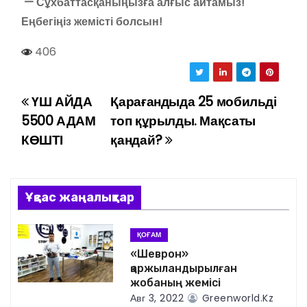
— Сұхбаттасқаныңызға алғыс айтамыз!
Еңбегіңіз жемісті болсын!
406
ҮШ АЙДА
Қарағандыда 25 мобильді
Н
5500 АДАМ
топ құрылды. Мақсаты
а
КӨШТІ
қандай?
в
и
Ұқсас жаңалықтар
г
ҚОҒАМ
а
«Шеврон»
қаржыландырылған
ц
жобаның жемісі
Авг 3, 2022
Greenworld.kz