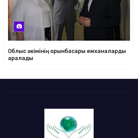
Облыс әкімінің орынбасары емханаларды
аралады