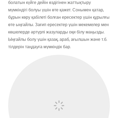
болатын күйге дейін өздігінен жаттықтыру
мүмкіндігі болуы үшін өте қажет. Сонымен қатар,
бұрын көру қабілеті болған ересектер үшін құрылғы
өте ыңғайлы. Зағип ересектер үшін мекемелер мен
көшелерде әртүрлі жазуларды оқи білу маңызды.
Ыңғайлы болу үшін қазақ, араб, ағылшын және т.б.
тілдерін таңдауға мүмкіндік бар.