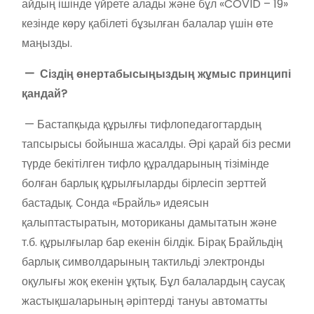
айдың ішінде үйрете алады және бұл «COVID – 19»
кезінде көру қабілеті бұзылған балалар үшін өте
маңызды.
— Сіздің өнертабысыңыздың жұмыс принципі
қандай?
— Бастапқыда құрылғы тифлопедагогтардың
тапсырысы бойынша жасалды. Әрі қарай біз ресми
түрде бекітілген тифло құралдарының тізімінде
болған барлық құрылғыларды бірлесіп зерттей
бастадық. Сонда «Брайль» идеясын
қалыптастыратын, моториканы дамытатын және
т.б. құрылғылар бар екенін білдік. Бірақ Брайльдің
барлық символдарының тактильді электронды
оқулығы жоқ екенін ұқтық. Бұл балалардың саусақ
жастықшаларының әріптерді тануы автоматты