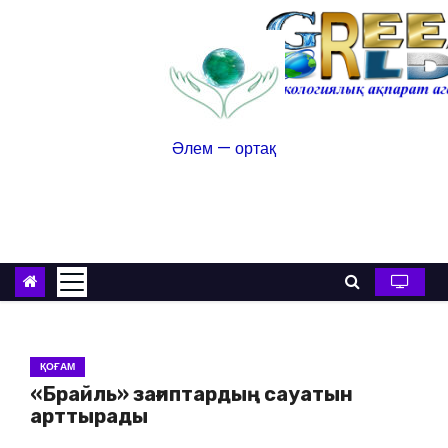
Әлем — ортақ
ҚОҒАМ
«Брайль» зағиптардың сауатын
арттырады