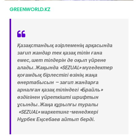
GREENWORLD.KZ
Қазақстандық әзірлеменің арқасында
зағип жандар тек қазақ тілін ғана
емес, шет тілдерін де оқып үйрене
алады. Жақында «SEZUAL» мүгедектер
қоғамдық бірлестігі өзінің жаңа
өнертабысын – зағип жандарға
арналған қазақ тіліндегі «Брайль»
өздігінен үйреткішті шрифтын
ұсынды. Жаңа құрылғы туралы
«SEZUAL» маркетинг-менеджері
Нұрбек Еңсебаев айтып берді.