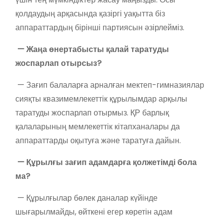
қолдаудың арқасында қазіргі уақытта біз
аппараттардың бірінші партиясын әзірлейміз.
— Жаңа өнертабысты қалай таратуды
жоспарлап отырсыз?
— Зағип балаларға арналған мектеп-гимназиялар
сияқты квазимемлекеттік құрылымдар арқылы
таратуды жоспарлап отырмыз. ҚР барлық
қалаларының мемлекеттік кітапханалары да
аппараттарды оқытуға және таратуға дайын.
— Құрылғы зағип адамдарға қолжетімді бола
ма?
— Құрылғылар бөлек даналар күйінде
шығарылмайды, өйткені егер көретін адам