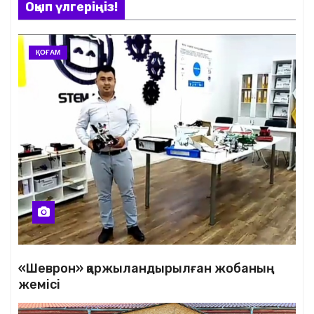
Оқып үлгеріңіз!
ҚОҒАМ
«Шеврон» қаржыландырылған жобаның
жемісі