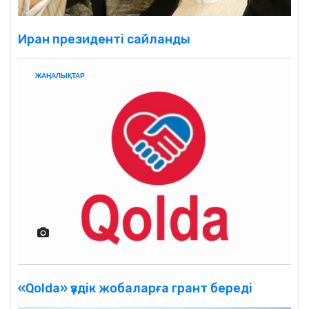
Иран президенті сайланды
ЖАҢАЛЫҚТАР
«Qolda» үздік жобаларға грант береді