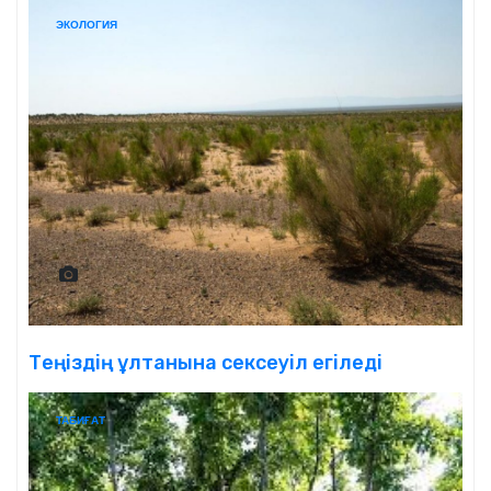
ЭКОЛОГИЯ
Теңіздің ұлтанына сексеуіл егіледі
ТАБИҒАТ