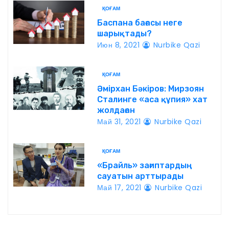
а
ҚОҒАМ
ц
Баспана бағасы неге
шарықтады?
и
Июн 8, 2021
Nurbike Qazi
я
ҚОҒАМ
п
Әмірхан Бәкіров: Мирзоян
Сталинге «аса құпия» хат
о
жолдаған
Май 31, 2021
Nurbike Qazi
з
а
ҚОҒАМ
«Брайль» зағиптардың
п
сауатын арттырады
Май 17, 2021
Nurbike Qazi
и
с