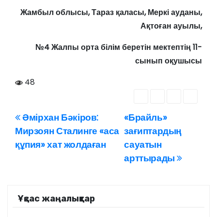
Жамбыл облысы, Тараз қаласы, Меркі ауданы,
Ақтоған ауылы,
№4 Жалпы орта білім беретін мектептің 11-
сынып оқушысы
48
Әмірхан Бәкіров:
«Брайль»
Н
Мирзоян Сталинге «аса
зағиптардың
а
құпия» хат жолдаған
сауатын
арттырады
в
и
г
Ұқсас жаңалықтар