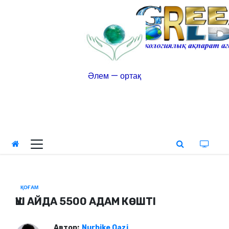
Әлем — ортақ
ҚОҒАМ
ҮШ АЙДА 5500 АДАМ КӨШТІ
Автор:
Nurbike Qazi