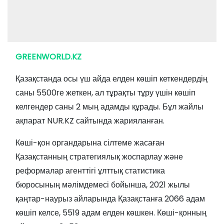
GREENWORLD.KZ
Қазақстанда осы үш айда елден көшіп кеткендердің
саны 5500ге жеткен, ал тұрақты тұру үшін көшіп
келгендер саны 2 мың адамды құрады. Бұл жайлы
ақпарат NUR.KZ сайтында жарияланған.
Көші-қон органдарына сілтеме жасаған
Қазақстанның стратегиялық жоспарлау және
реформалар агенттігі ұлттық статистика
бюросының мәлімдемесі бойынша, 2021 жылы
қаңтар-наурыз айларында Қазақстанға 2066 адам
көшіп келсе, 5519 адам елден көшкен. Көші-қонның