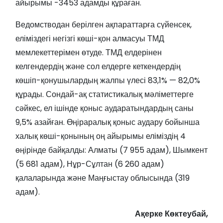
айырымы -3453 адамды құраған.
Ведомстводан берілген ақпараттарға сүйенсек,
еліміздегі негізгі көші-қон алмасуы ТМД
мемлекеттерімен өтуде. ТМД елдерінен
келгендердің және сол елдерге кеткендердің
көшіп-қонушылардың жалпы үлесі 83,1% — 82,0%
құрады. Сондай-ақ статистикалық мәліметтерге
сәйкес, ел ішінде қоныс аударатындардың саны
9,5% азайған. Өңіраралық қоныс аудару бойынша
халық көші-қонының оң айырымы еліміздің 4
өңірінде байқалды: Алматы (7 955 адам), Шымкент
(5 681 адам), Нұр-Сұлтан (6 260 адам)
қалаларында және Маңғыстау облысында (319
адам).
Ақерке Көктеубай,