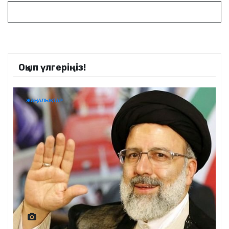
Оқып үлгеріңіз!
ЖАҢАЛЫҚТАР