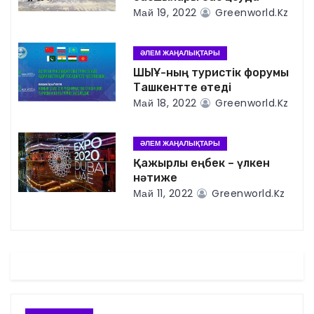
ц
Май 19, 2022
Greenworld.kz
и
ӘЛЕМ ЖАҢАЛЫҚТАРЫ
я
ШЫҰ-ның туристік форумы
Ташкентте өтеді
п
Май 18, 2022
Greenworld.kz
о
ӘЛЕМ ЖАҢАЛЫҚТАРЫ
з
Қажырлы еңбек – үлкен
нәтиже
а
Май 11, 2022
Greenworld.kz
п
и
с
я