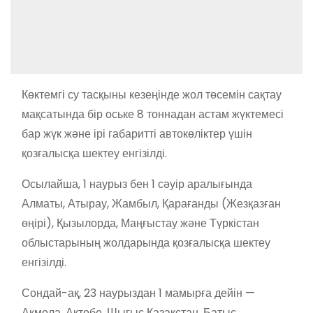
Көктемгі су тасқыны кезеңінде жол төсемін сақтау
мақсатында бір оське 8 тоннадан астам жүктемесі
бар жүк және ірі габаритті автокөліктер үшін
қозғалысқа шектеу енгізілді.
Осылайша, 1 наурыз бен 1 сәуір аралығында
Алматы, Атырау, Жамбыл, Қарағанды (Жезқазған
өңірі), Қызылорда, Маңғыстау және Түркістан
облыстарының жолдарында қозғалысқа шектеу
енгізілді.
Сондай-ақ, 23 наурыздан 1 мамырға дейін —
Ақмола, Ақтөбе, Шығыс Қазақстан, Батыс