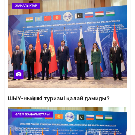
ЖАҢАЛЫҚТАР
ШЫҰ-ның ішкі туризмі қалай дамиды?
ӘЛЕМ ЖАҢАЛЫҚТАРЫ