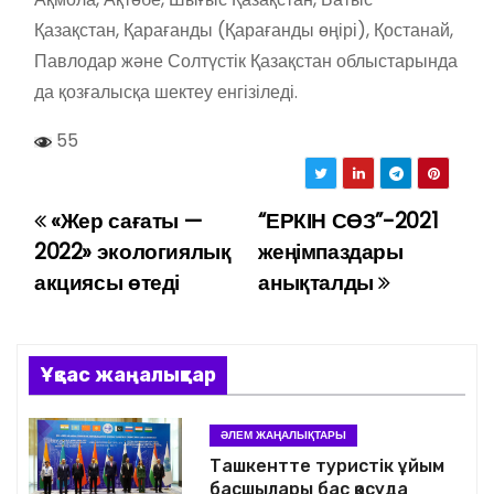
Қазақстан, Қарағанды (Қарағанды өңірі), Қостанай,
Павлодар және Солтүстік Қазақстан облыстарында
да қозғалысқа шектеу енгізіледі.
55
«Жер сағаты —
“ЕРКІН СӨЗ”-2021
Н
2022» экологиялық
жеңімпаздары
а
акциясы өтеді
анықталды
в
и
Ұқсас жаңалықтар
г
ӘЛЕМ ЖАҢАЛЫҚТАРЫ
а
Ташкентте туристік ұйым
басшылары бас қосуда