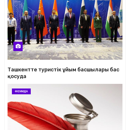
Ташкентте туристік ұйым басшылары бас
қосуда
ФЕМИДА