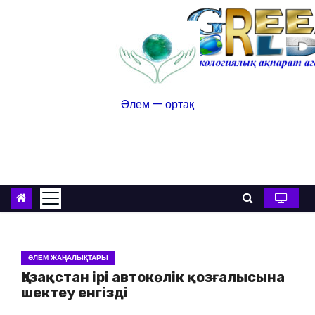
Әлем — ортақ
ӘЛЕМ ЖАҢАЛЫҚТАРЫ
Қазақстан ірі автокөлік қозғалысына
шектеу енгізді