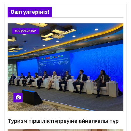
Оқып үлгеріңіз!
ЖАҢАЛЫҚТАР
Туризм тіршіліктің тіреуіне айналғалы тұр