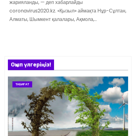
жарияланды, — деп хабарлайды
coronavirus2020.kz. «Қызыл» аймақта Нұр-Сұлтан,
Алматы, Шымкент қалалары, Ақмола,…
Оқып үлгеріңіз!
ТАБИҒАТ