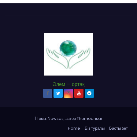
Әлем — ортақ
|
Тема: Newses, автор
Themeansar
Home
Біз туралы
Басты бет