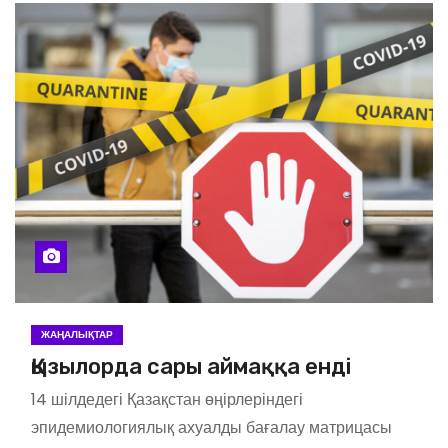
ЖАҢАЛЫҚТАР
Қызылорда сары аймаққа енді
14 шілдедегі Қазақстан өңірлеріндегі
эпидемиологиялық ахуалды бағалау матрицасы