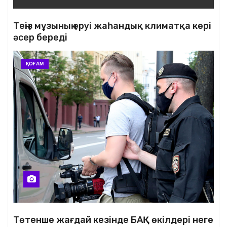
Теңіз мұзының еруі жаһандық климатқа кері
әсер береді
ҚОҒАМ
Төтенше жағдай кезінде БАҚ өкілдері неге