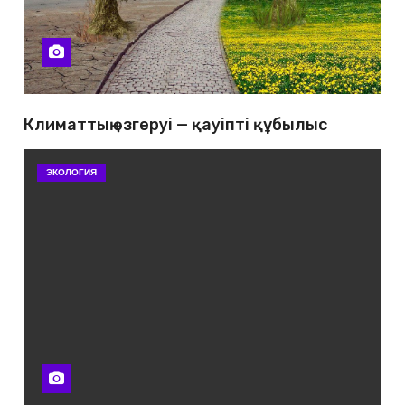
Климаттың өзгеруі — қауіпті құбылыс
ЭКОЛОГИЯ