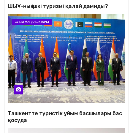
ШЫҰ-ның ішкі туризмі қалай дамиды?
ӘЛЕМ ЖАҢАЛЫҚТАРЫ
Ташкентте туристік ұйым басшылары бас
қосуда