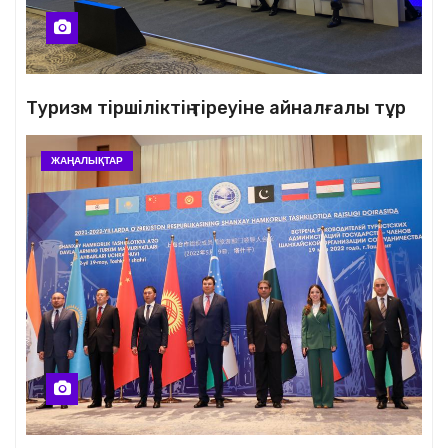
Туризм тіршіліктің тіреуіне айналғалы тұр
ЖАҢАЛЫҚТАР