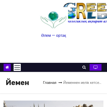
Әлем — ортақ
Йемен
Главная
Йеменнен иелік кетсе…