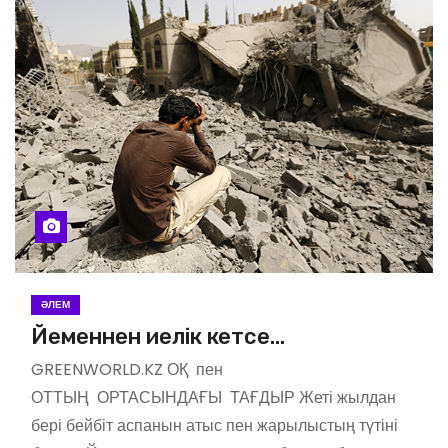
ӘЛЕМ
Йеменнен иелік кетсе…
GREENWORLD.KZ ОҚ пен
ОТТЫҢ ОРТАСЫНДАҒЫ ТАҒДЫР Жеті жылдан
бері бейбіт аспанын атыс пен жарылыстың түтіні