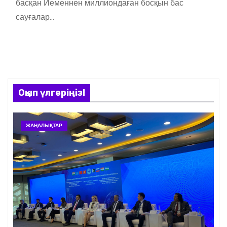
басқан Йеменнен миллиондаған босқын бас
сауғалар…
Оқып үлгеріңіз!
ЖАҢАЛЫҚТАР