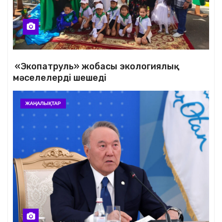
«Экопатруль» жобасы экологиялық
мәселелерді шешеді
ЖАҢАЛЫҚТАР