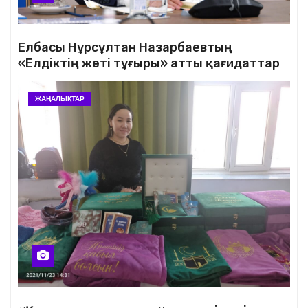
Елбасы Нұрсұлтан Назарбаевтың
«Елдіктің жеті тұғыры» атты қағидаттар
жиынтығы
ЖАҢАЛЫҚТАР