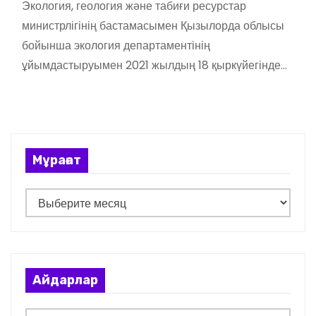
Экология, геология және табиғи ресурстар
министрлігінің бастамасымен Қызылорда облысы
бойынша экология департаментінің
ұйымдастыруымен 2021 жылдың 18 қыркүйегінде…
Мұрағат
М
ұ
р
а
ғ
Айдарлар
а
т