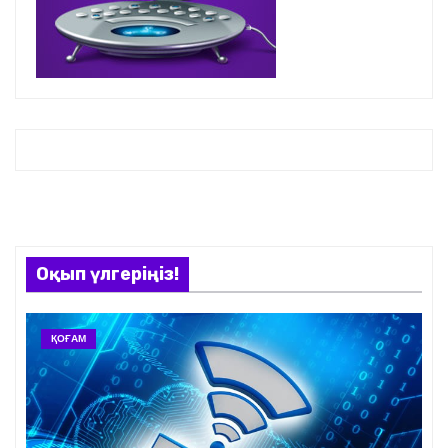
Оқып үлгеріңіз!
ҚОҒАМ