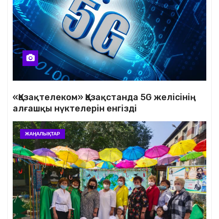
«Қазақтелеком» Қазақстанда 5G желісінің
алғашқы нүктелерін енгізді
ЖАҢАЛЫҚТАР