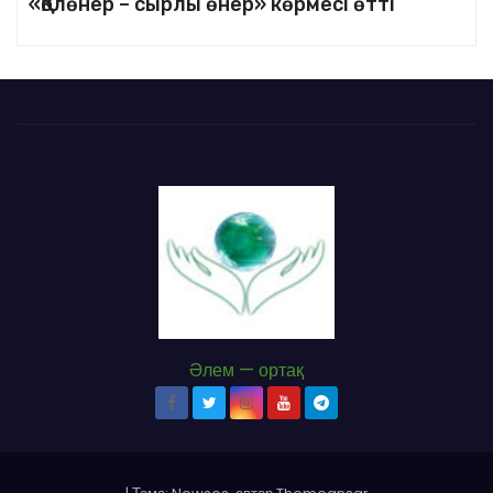
«Қолөнер – сырлы өнер» көрмесі өтті
Әлем — ортақ