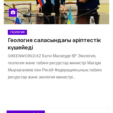
ГЕОЛОГИЯ
Геология саласындағы әріптестік
күшейеді
GREENWORLD.KZ Бүгін Мәскеуде ҚР Экология,
геология және табиғи ресурстар министрі Мағзұм
Мырзағалиев пен Ресей Федерациясының табиғи
ресурстар және экология министрі…