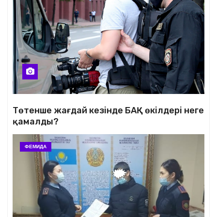
Төтенше жағдай кезінде БАҚ өкілдері неге
қамалды?
ФЕМИДА