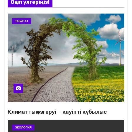
Оқып үлгеріңіз!
ТАБИҒАТ
Климаттың өзгеруі — қауіпті құбылыс
ЭКОЛОГИЯ