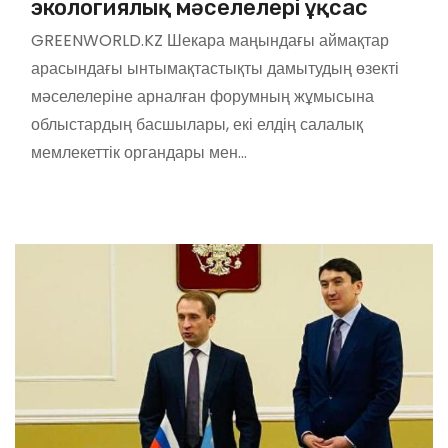
экологиялық мәселелері ұқсас
GREENWORLD.KZ Шекара маңындағы аймақтар
арасындағы ынтымақтастықты дамытудың өзекті
мәселелеріне арналған форумның жұмысына
облыстардың басшылары, екі елдің салалық
мемлекеттік органдары мен…