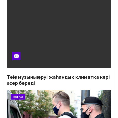
Теңіз мұзының еруі жаһандық климатқа кері
әсер береді
ҚОҒАМ