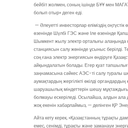
бейбіт жолмен, соның ішінде БҰҰ мен МАГ
болып отыр» деген еді.
— Әлеуетті инвесторлар еліміздің оңтүстік 
өзенінде Шүлбі ГЭС және Іле өзенінде Қап
Шымкент жылу электр орталығы алаңында 
станциясын салу жөнінде ұсыныс берілді. 
соң ғана электр энергиясын өндіруге Қаза
айқындалатын болады. Егер қуат тапшылығ
заңнамасына сәйкес АЭС-ті салу туралы ше
аумақтардың жергілікті өкілді органдардың 
шаруашылық міндеттерін шешу мұқтаждығы, 
болмауы ескеріледі. Осылайша, алдын ала 
жоқ екенін хабарлаймыз, — делінген ҚР Энер
Айта кету керек, «Қазақстанның тұрақты д
емес, сенімді, тұрақты және заманауи энерг