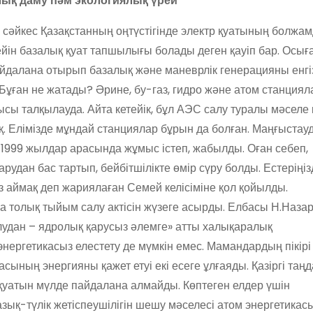
лық даму һәм экологиялық үрей
сәйкес Қазақстанның оңтүстігінде электр қуатының болжа
ейін базалық қуат тапшылығы болады деген қауіп бар. Осығ
пайдалана отырып базалық және маневрлік генерацияны енгі
ған не жатады? Әрине, бу-газ, гидро және атом станциял
ысы талқылауда. Айта кетейік, бұл АЭС салу туралы мәселе 
. Елімізде мұндай станциялар бұрын да болған. Маңғыстау
1999 жылдар арасында жұмыс істеп, жабылды. Оған себеп,
рудан бас тартып, бейбітшілікте өмір сүру болды. Естеріңіз
аймақ деп жариялаған Семей келісіміне қол қойылды.
ға толық тыйым салу актісін жүзеге асырды. Елбасы Н.Наза
удан – ядролық қарусыз әлемге» атты халықаралық
ергетикасыз елестету де мүмкін емес. Мамандардың пікірі
ының энергияны қажет етуі екі есеге ұлғаяды. Қазіргі таңд
қуатын мүлде пайдалана алмайды. Көптеген елдер үшін
зық-түлік жетіспеушілігін шешу мәселесі атом энергетикас