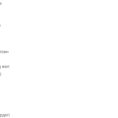
а
е
атом»
ң жел
і
рдегі