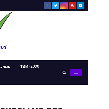
аулық
ТДМ-2030