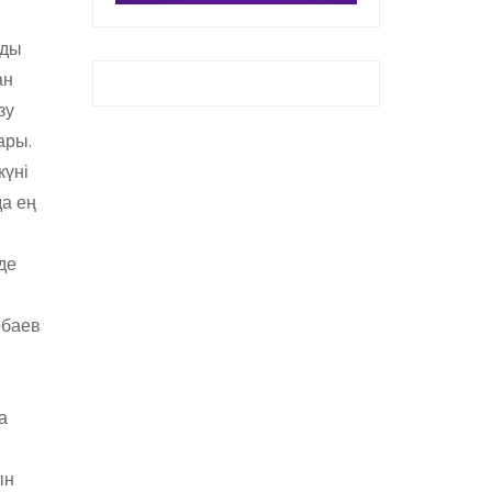
мды
ан
зу
ары.
күні
да ең
де
рбаев
а
ын