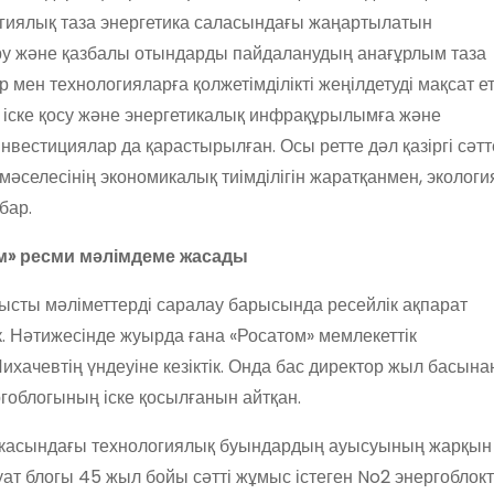
логиялық таза энергетика саласындағы жаңартылатын
тыру және қазбалы отындарды пайдаланудың анағұрлым таза
мен технологияларға қолжетімділікті жеңілдетуді мақсат ет
іске қосу және энергетикалық инфрақұрылымға және
нвестициялар да қарастырылған. Осы ретте дәл қазіргі сәтт
 мәселесінің экономикалық тиімділігін жаратқанмен, эколог
бар.
м» ресми мәлімдеме жасады
сты мәліметтерді саралау барысында ресейлік ақпарат
 Нәтижесінде жуырда ғана «Росатом» мемлекеттік
хачевтің үндеуіне кезіктік. Онда бас директор жыл басына
гоблогының іске қосылғанын айтқан.
икасындағы технологиялық буындардың ауысуының жарқын
ат блогы 45 жыл бойы сәтті жұмыс істеген No2 энергоблок