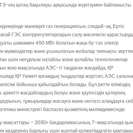
АТЭ-нің қатаң бақылауы арқасында жүргізумен байланысты
өңірлерінде маневрлі газ генерациясын, сондай-ақ, Ертіс
шағай ГЭС контррегуляторларын салу мәселесін қарастыруд
қуаты шамамен 450 МВт болатын жаңа бу-газ электр
Тек мүмкіндіктер және ұсынылатын жобалар тиянақты зертте
қстан үшін неғұрлым оңтайлы және қолайлы технологиялар
ын жою мақсатында АЭС-ті таңдаған жағдайда, ҚР
шімді ҚР Үкіметі қоғамдық тыңдаулар жүргізіп, АЭС салын
келісімі бойынша қабылдайтын болады. Бұл ретте еліміздің
қажетті жағдайлардың болуы және қауіпсіздік қатерінің
даурығып, тұжырымдар жасауға және негізсіз алаңдауға се
гетика министрлігі баспасөз қызметінің мәлімдемесінде.
аму мақсаттары – 2030» бағдарламасының 7-мақсатында қы
ия көздерінің барлығы үшін жаппай қолжетімділігін қамтама