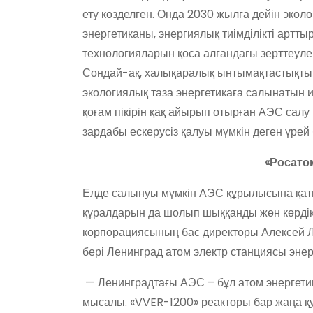
ету көзделген. Онда 2030 жылға дейін эко
энергетиканы, энергиялық тиімділікті арт
технологияларын қоса алғандағы зерттеулер 
Сондай-ақ, халықаралық ынтымақтастықты 
экологиялық таза энергетикаға салынатын и
қоғам пікірін қақ айырып отырған АЭС салу
зардабы ескерусіз қалуы мүмкін деген үрей 
«Росато
Елде салынуы мүмкін АЭС құрылысына қаты
құралдарын да шолып шыққанды жөн көрдік.
корпорациясының бас директоры Алексей Ли
бері Ленинград атом электр станциясы энер
— Ленинградтағы АЭС – бұл атом энергет
мысалы. «VVER-1200» реакторы бар жаңа қу