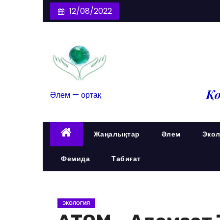
12/08/2022
Әлем — ортақ
Жаңалықтар
Әлем
Экол
Фемида
Табиғат
ЭКОЛОГИЯ