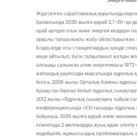
Энергетика
Жүргізілген сараптамалық қорытындыларға 
балансында 2030 жылға қарай 2,7 гВт-қа д
орай әртүрлі отын және энергия көздерін 
арқылы тапшылықты жабу ойластырылған. Бұ
Біздің елде осы станциялардың ішінде соңғ
кеше айтылып, бүгін талқыланып жатқан жоқ
алғашқы салынған атом энергетикасы 1972-
жаһандық қауіпсіздік мақсатында ядролық қа
болса, 2006 жылы Орталық Азияны ядросыз 
Қазақстан бірінші болып ядролық сынақтар
2012 жылы «Ядролық сынақтарға тыйым сал
конференциясында «ХХІ ғасырды ядролық эн
бойынша, 2035 жылға қарай әлем экономикас
планетада 2 миллиардқа жуық адам электр 
кедейшілік, жұмыссыздық проблемаларын, а