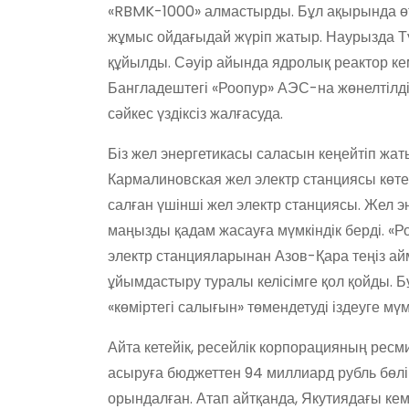
«RBMK-1000» алмастырды. Бұл ақырында өт
жұмыс ойдағыдай жүріп жатыр. Наурызда Т
құйылды. Сәуір айында ядролық реактор кем
Бангладештегі «Роопур» АЭС-на жөнелтілді.
сәйкес үздіксіз жалғасуда.
Біз жел энергетикасы саласын кеңейтіп жат
Кармалиновская жел электр станциясы көтер
салған үшінші жел электр станциясы. Жел 
маңызды қадам жасауға мүмкіндік берді. «Ро
электр станцияларынан Азов-Қара теңіз айм
ұйымдастыру туралы келісімге қол қойды. Б
«көміртегі салығын» төмендетуді іздеуге мүм
Айта кетейік, ресейлік корпорацияның ресм
асыруға бюджеттен 94 миллиард рубль бөлі
орындалған. Атап айтқанда, Якутиядағы кем