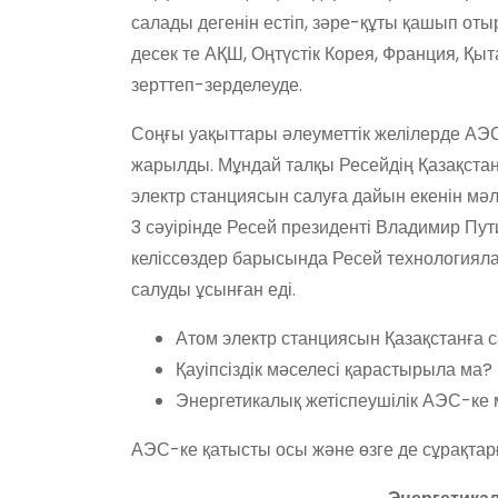
салады дегенін естіп, зәре-құты қашып оты
десек те АҚШ, Оңтүстік Корея, Франция, Қы
зерттеп-зерделеуде.
Соңғы уақыттары әлеуметтік желілерде АЭС 
жарылды. Мұндай талқы Ресейдің Қазақстан
электр станциясын салуға дайын екенін мәл
3 сәуірінде Ресей президенті Владимир Пу
келіссөздер барысында Ресей технологияла
салуды ұсынған еді.
Атом электр станциясын Қазақстанға с
Қауіпсіздік мәселесі қарастырыла ма?
Энергетикалық жетіспеушілік АЭС-ке
АЭС-ке қатысты осы және өзге де сұрақтар