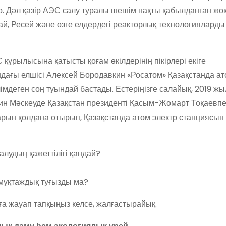
р. Дәл қазір АЭС салу туралы шешім нақты қабылданған жоқ
тай, Ресей және өзге елдердегі реакторлық технологияларды
құрылысына қатысты қоғам өкілдерінің пікірлері екіге
дағы елшісі Алексей Бородавкин «Росатом» Қазақстанда а
імдеген соң туындай бастады. Естеріңізге салайық, 2019 ж
тин Мәскеуде Қазақстан президенті Қасым-Жомарт Тоқаевп
рын қолдана отырып, Қазақстанда атом электр станциясын
алудың қажеттілігі қандай?
 мұқтаждық туғызды ма?
ға жауап тапқыңыз келсе, жалғастырайық.