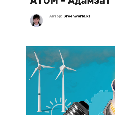
АТОМ – Адамзат
Автор:
Greenworld.kz