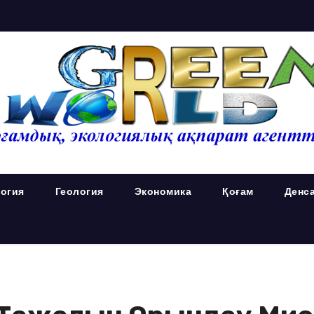
огия
Геология
Экономика
Қоғам
Денс