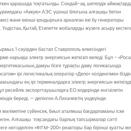
кен қарашада тоқтатылды. Сондай-ақ, шетелдік аймақтард
үркиядағы «Аккую» АЭС үшінші блогына алғашқы бетон
есі және екінші қондырғыға арналған екі бу генераторы
 Үндістан, Қытай, Египетте жобаларды жүзеге асыру кестег
ырмыз. 1 сәуірден бастап Ставрополь өлкесіндегі
ме нарыққа электр энергиясын жеткізіп келеді. Бұл – «Рос
энергетикасының дамуы бізге тұрақты даму логикасында
сатом» ірі логистикалық оператор «Дело» холдингімен бізді
ағындағы ең ірі терминалдарға электр энергиясын жеткізуд
ұл ресейлік экспорттаушыларға ЕО елдерінде енгізілетін
кіндік береді, — делінген А.Лихачевтің үндеуінде.
и мәліметіне сүйенсек, биыл аталмыш бағдарламаны іске
нген. Алғашқы тоқсандағы барлық тапсырмалар сәтті
еге негізделген «RITM-200» реакторы бар бірінші қуатты же