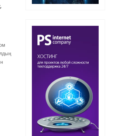
,
том
ылдың
ен