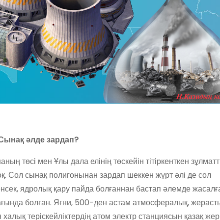
Сынақ әлде зардап?
ың төсі мен Ұлы дала елінің төскейін тітіркенткен зұлмат
қ. Сол сынақ полигонынан зардап шеккен жұрт әлі де сол
сенсек, ядролық қару пайда болғаннан бастап әлемде жасалғ
ағында болған. Яғни, 500-ден астам атмосфералық, жераст
халық теріскейліктердің атом электр станциясын қазақ жер