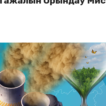
 Тажалын Орындау Мисс