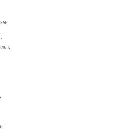
кен.
е
иялық
н
ты