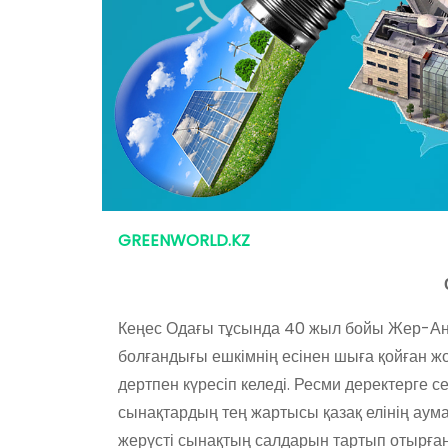
GREENWORLD.KZ
Кеңес Одағы тұсында 40 жыл бойы Жер-Анан
болғандығы ешкімнің есінен шыға қойған жо
дертпен күресіп келеді. Ресми деректерге 
сынақтардың тең жартысы қазақ елінің аум
жерүсті сынақтың салдарын тартып отырған 