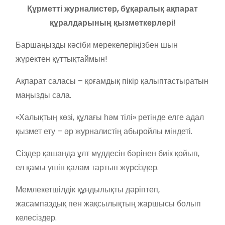
Құрметті журналистер, бұқаралық ақпарат
құралдарының қызметкерлері!
Баршаңызды кәсіби мерекелеріңізбен шын
жүректен құттықтаймын!
Ақпарат саласы – қоғамдық пікір қалыптастыратын
маңызды сала.
«Халықтың көзі, құлағы һәм тілі» ретінде елге адал
қызмет ету – әр журналистің абыройлы міндеті.
Сіздер қашанда ұлт мүддесін бәрінен биік қойып,
ел қамы үшін қалам тартып жүрсіздер.
Мемлекетшілдік құндылықты дәріптеп,
жасампаздық пен жақсылықтың жаршысы болып
келесіздер.