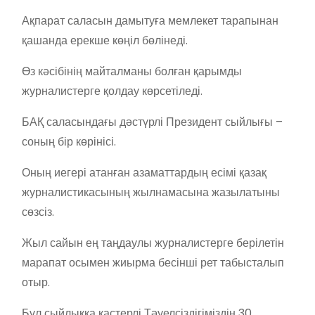
Ақпарат саласын дамытуға мемлекет тарапынан
қашанда ерекше көңіл бөлінеді.
Өз кәсібінің майталманы болған қарымды
журналистерге қолдау көрсетіледі.
БАҚ саласындағы дәстүрлі Президент сыйлығы –
соның бір көрінісі.
Оның иегері атанған азаматтардың есімі қазақ
журналистикасының жылнамасына жазылатыны
сөзсіз.
Жыл сайын ең таңдаулы журналистерге берілетін
марапат осымен жиырма бесінші рет табысталып
отыр.
Бұл сыйлыққа қастерлі Тәуелсіздігіміздің 30