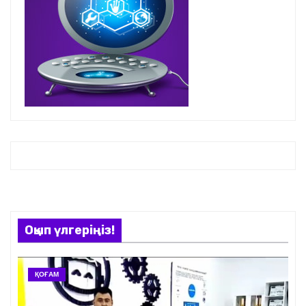
Оқып үлгеріңіз!
ҚОҒАМ