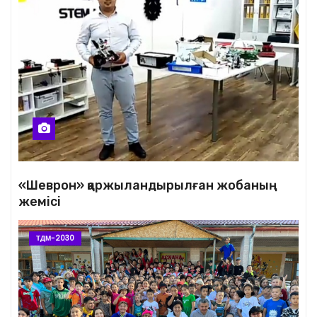
«Шеврон» қаржыландырылған жобаның
жемісі
ТДМ-2030