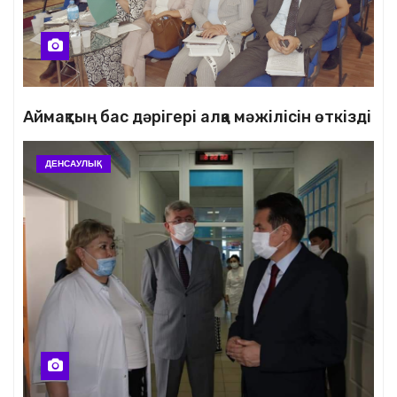
Аймақтың бас дәрігері алқа мәжілісін өткізді
ДЕНСАУЛЫҚ