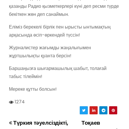
қазанды Радио қызметкерлері күні деп ресми түрде
бекіткен жөн деп санаймын.
Еліміз берекелі бірлік пен ырысты ынтымақтың
арқасында өсіп-өркендей түссін!
Журналистер жағымды жаңалығымен
жұртшылықты қуанта берсін!
Баршаңызға шығармашылық шабыт, толағай
табыс тілеймін!
Мереке құтты болсын!
1274
Түркия тәуелсіздікті,
Тоқаев
Н