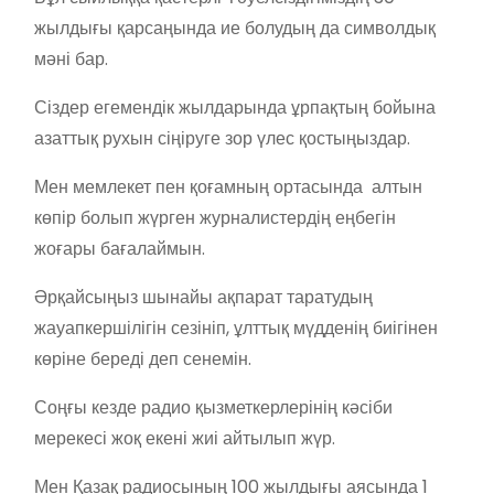
жылдығы қарсаңында ие болудың да символдық
мәні бар.
Сіздер егемендік жылдарында ұрпақтың бойына
азаттық рухын сіңіруге зор үлес қостыңыздар.
Мен мемлекет пен қоғамның ортасында алтын
көпір болып жүрген журналистердің еңбегін
жоғары бағалаймын.
Әрқайсыңыз шынайы ақпарат таратудың
жауапкершілігін сезініп, ұлттық мүдденің биігінен
көріне береді деп сенемін.
Соңғы кезде радио қызметкерлерінің кәсіби
мерекесі жоқ екені жиі айтылып жүр.
Мен Қазақ радиосының 100 жылдығы аясында 1