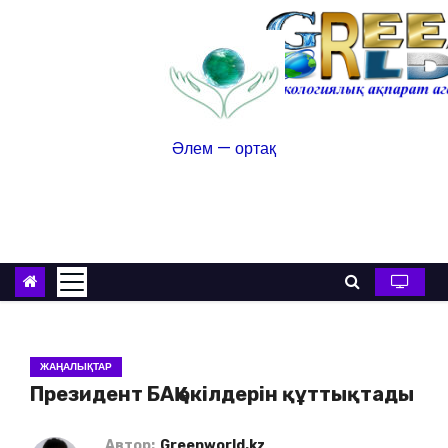
Әлем — ортақ
ЖАҢАЛЫҚТАР
Президент БАҚ өкілдерін құттықтады
Автор:
Greenworld.kz