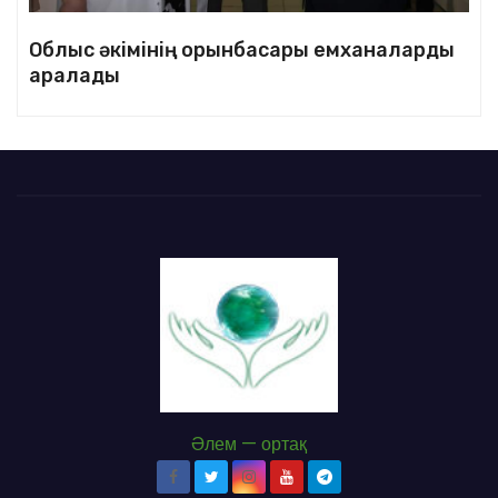
Облыс әкімінің орынбасары емханаларды
аралады
Әлем — ортақ