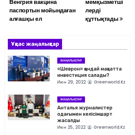
Венгрия вакцина
мемқызметші
а
паспортын мойындаған
лерді
алғашқы ел
құттықтады
в
и
г
Ұқсас жаңалықтар
а
ЖАҢАЛЫҚТАР
ц
«Шеврон» қандай мақсатта
инвестиция салады?
и
Июн 29, 2022
Greenworld.kz
я
ЖАҢАЛЫҚТАР
п
Анталья журналистер
одағымен келісімшарт
о
жасалды
Июн 25, 2022
Greenworld.kz