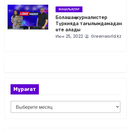
з
а
ЖАҢАЛЫҚТАР
Болашақ журналистер
п
Түркияда тағылымдамадан
өте алады
и
Июн 25, 2022
Greenworld.kz
с
я
м
Мұрағат
М
ұ
р
а