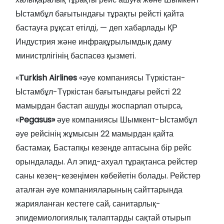
Ыстамбұл бағытындағы тұрақты рейсті қайта
бастауға рұқсат етілді, — деп хабарлады ҚР
Индустрия және инфрақұрылымдық даму
министрлігінің баспасөз қызметі.
«
Turkish Airlines
«әуе компаниясы Түркістан-
Ыстамбұл-Түркістан бағытындағы рейсті 22
мамырдан бастап ашуды жоспарлап отырса,
«
Pegasus»
әуе компаниясы Шымкент-Ыстамбұл
әуе рейсінің жұмысын 22 мамырдан қайта
бастамақ. Бастапқы кезеңде аптасына бір рейс
орындалады. Ал эпид-ахуал тұрақтанса рейстер
саны кезең-кезеңімен көбейетін болады. Рейстер
аталған әуе компанияларының сайттарында
жарияланған кестеге сай, санитарлық-
эпидемиологиялық талаптарды сақтай отырып