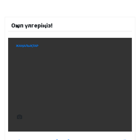
Оқып үлгеріңіз!
ЖАҢАЛЫҚТАР