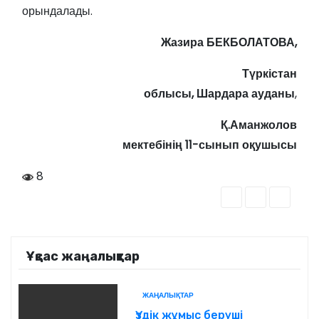
орындалады.
Жазира БЕКБОЛАТОВА,
Түркістан
облысы, Шардара ауданы
,
Қ.Аманжолов
мектебінің 11-сынып оқушысы
8
Ұқсас жаңалықтар
ЖАҢАЛЫҚТАР
Үздік жұмыс беруші