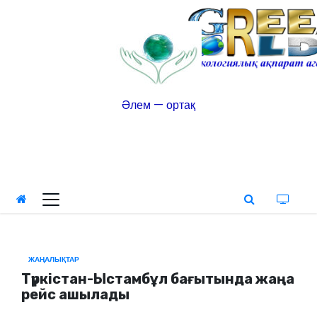
Әлем — ортақ
ЖАҢАЛЫҚТАР
Түркістан-Ыстамбұл бағытында жаңа
рейс ашылады