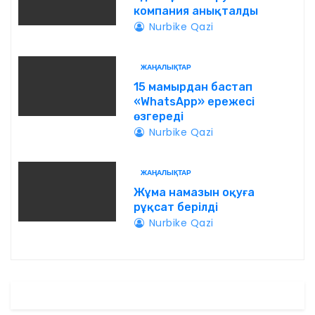
компания анықталды
Nurbike Qazi
ЖАҢАЛЫҚТАР
15 мамырдан бастап
«WhatsApp» ережесі
өзгереді
Nurbike Qazi
ЖАҢАЛЫҚТАР
Жұма намазын оқуға
рұқсат берілді
Nurbike Qazi