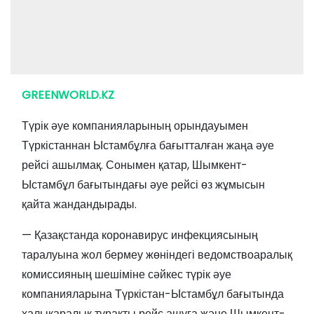
GREENWORLD.KZ
Түрік әуе компанияларының орындауымен
Түркістаннан Ыстамбұлға бағытталған жаңа әуе
рейсі ашылмақ. Сонымен қатар, Шымкент-
Ыстамбұл бағытындағы әуе рейсі өз жұмысын
қайта жандандырады.
— Қазақстанда коронавирус инфекциясының
таралуына жол бермеу жөніндегі ведомствоаралық
комиссияның шешіміне сәйкес түрік әуе
компанияларына Түркістан-Ыстамбұл бағытында
халықаралық тұрақты рейс ашуға және Шымкент-