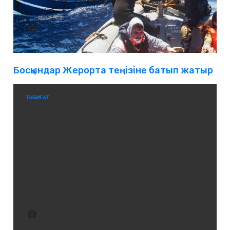
Босқындар Жерорта теңізіне батып жатыр
ТАБИҒАТ