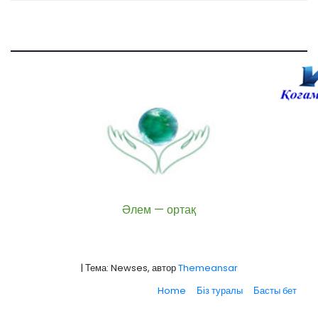
Әлем — ортақ
|
Тема: Newses, автор
Themeansar
Home
Біз туралы
Басты бет