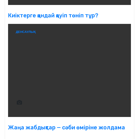
Киіктерге қандай қауіп төніп тұр?
ДЕНСАУЛЫҚ
Жаңа жабдықтар — сәби өміріне жолдама