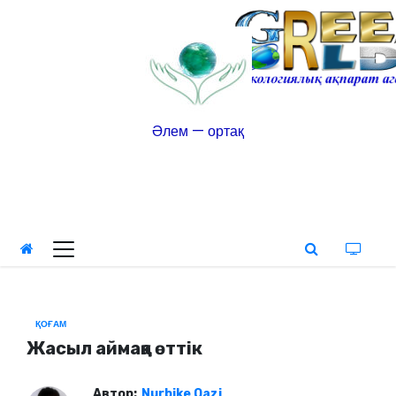
Әлем — ортақ
ҚОҒАМ
Жасыл аймаққа өттік
Автор:
Nurbike Qazi