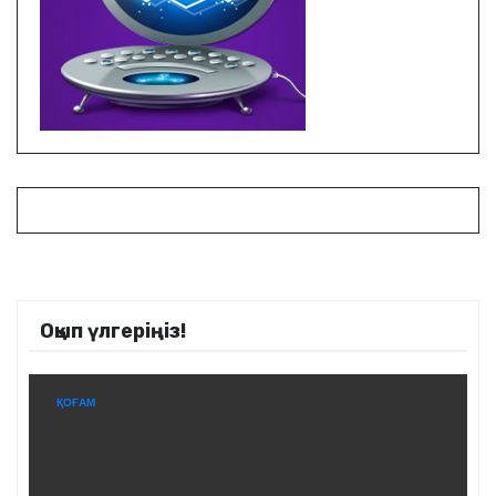
Оқып үлгеріңіз!
ҚОҒАМ