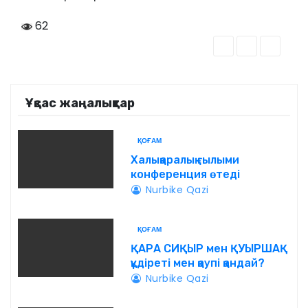
62
Ұқсас жаңалықтар
ҚОҒАМ
Халықаралық ғылыми
конференция өтеді
Nurbike Qazi
ҚОҒАМ
ҚАРА СИҚЫР мен ҚУЫРШАҚ
құдіреті мен қаупі қандай?
Nurbike Qazi