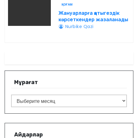
ҚОҒАМ
Жануарларға қатыгездік
көрсеткендер жазаланады
Nurbike Qazi
Мұрағат
М
ұ
р
а
ғ
Айдарлар