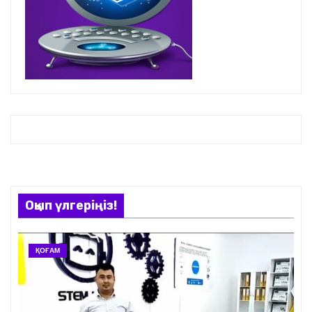
Оқып үлгеріңіз!
ҚОҒАМ