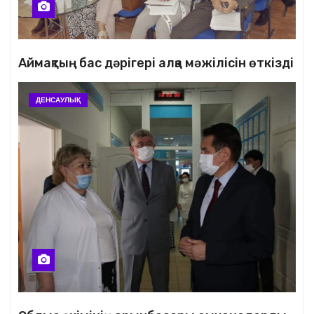
Аймақтың бас дәрігері алқа мәжілісін өткізді
ДЕНСАУЛЫҚ