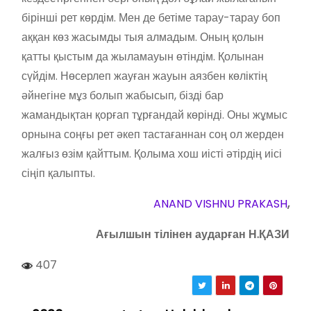
бірінші рет көрдім. Мен де бетіме тарау-тарау боп
аққан көз жасымды тыя алмадым. Оның қолын
қатты қыстым да жыламауын өтіндім. Қолынан
сүйдім. Нөсерлеп жауған жауын аязбен көліктің
әйнегіне мұз болып жабысып, бізді бар
жамандықтан қорғап тұрғандай көрінді. Оны жұмыс
орнына соңғы рет әкеп тастағаннан соң ол жерден
жалғыз өзім қайттым. Қолыма хош иісті әтірдің иісі
сіңіп қалыпты.
ANAND VISHNU PRAKASH
,
Ағылшын тілінен аударған Н.ҚАЗИ
407