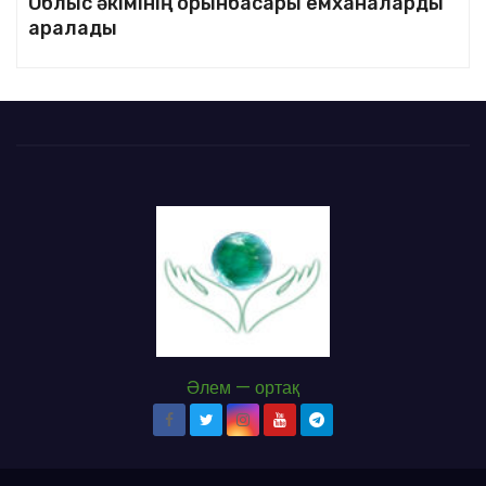
Облыс әкімінің орынбасары емханаларды
аралады
Әлем — ортақ