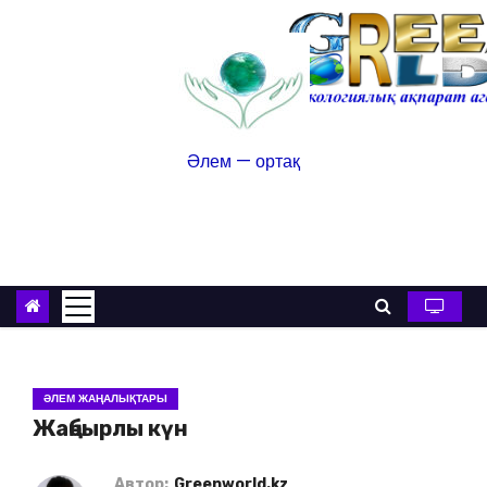
Әлем — ортақ
ӘЛЕМ ЖАҢАЛЫҚТАРЫ
Жаңбырлы күн
Автор:
Greenworld.kz