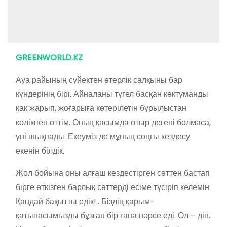
GREENWORLD.KZ
Ауа райының сүйектен өтерлік салқыны бар
күндерінің бірі. Айналаны түгел басқан көктұманды
қақ жарып, жоғарыға көтерілетін бұрылыстан
көлікпен өттім. Оның қасымда отыр дегені болмаса,
үні шықпады. Екеуміз де мұның соңғы кездесу
екенін білдік.
Жол бойына оны алғаш кездестірген сәттен бастап
бірге өткізген барлық сәттерді есіме түсіріп келемін.
Қандай бақытты едік!.. Біздің қарым-
қатынасымызды бұзған бір ғана нәрсе еді. Ол – дін.