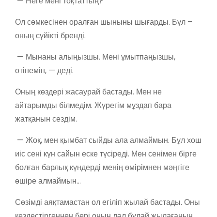
— Неге мені тоқтаттың?
Ол сөмкесінен оралған шыныны шығарды. Бұл –
оның сүйікті бренді.
— Мынаны алыңызшы. Мені ұмытпаңызшы,
өтінемін, — деді.
Оның көздері жасаурай бастады. Мен не
айтарымды білмедім. Жүрегім мұздап бара
жатқанын сездім.
— Жоқ, мен қымбат сыйды ала алмаймын. Бұл хош
иіс сені күн сайын еске түсіреді. Мен сенімен бірге
болған барлық күндерді менің өмірімнен мәңгіге
өшіре алмаймын…
Сөзімді аяқтамастан ол егіліп жылай бастады. Оны
кездестіргеннен бері оның дәл бұлай жылағанын