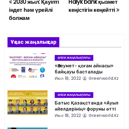
2030 жыл: Қауіпті
Halyk bank қызмет
Н
індет һәм үрейлі
кеңістігін кеңейтті
а
болжам
в
и
Ұқсас жаңалықтар
г
ӘЛЕМ ЖАҢАЛЫҚТАРЫ
а
«Әлеумет- қоғам айнасы»
байқауы басталады
ц
Июл 18, 2022
Greenworld.kz
и
ӘЛЕМ ЖАҢАЛЫҚТАРЫ
я
Батыс Қазақстанда «Ауыл
әйелдерінің» форумы өтті
п
Июл 18, 2022
Greenworld.kz
о