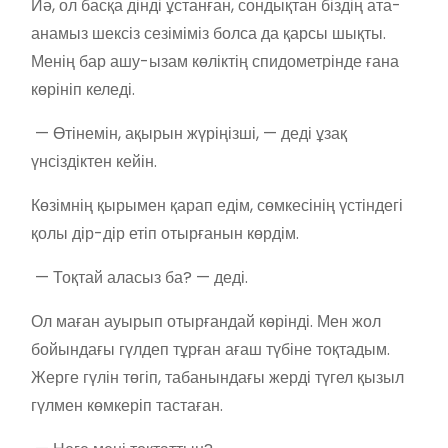
Иә, ол басқа дінді ұстанған, сондықтан біздің ата-
анамыз шексіз сезіміміз болса да қарсы шықты.
Менің бар ашу-ызам көліктің спидометрінде ғана
көрініп келеді.
— Өтінемін, ақырын жүріңізші, — деді ұзақ
үнсіздіктен кейін.
Көзімнің қырымен қарап едім, сөмкесінің үстіндегі
қолы дір-дір етіп отырғанын көрдім.
— Тоқтай аласыз ба? — деді.
Ол маған ауырып отырғандай көрінді. Мен жол
бойындағы гүлдеп тұрған ағаш түбіне тоқтадым.
Жерге гүлін төгіп, табанындағы жерді түгел қызыл
гүлмен көмкеріп тастаған.