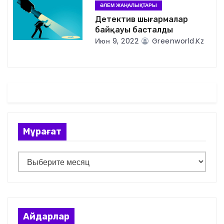
ӘЛЕМ ЖАҢАЛЫҚТАРЫ
з
Детектив шығармалар
байқауы басталды
а
Июн 9, 2022
Greenworld.kz
п
и
с
я
Мұрағат
м
М
ұ
р
а
ғ
Айдарлар