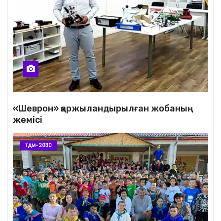
«Шеврон» қаржыландырылған жобаның
жемісі
ТДМ-2030