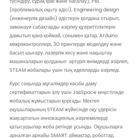
түсіндіру, сұрақ қою және бағалау), PBL
(проблемалық оқыту әдісі), Engineering design
(инженерлік дизайн) әдістерін қолдана отырып,
заманауи сабақтарды әзірлеу құзіреттіліктерін
дамытып қана қоймай, сонымен қатар, Arduino
микроконтроллері, 3D принтерде моделдеу және
басып шығару, лазерлік кесу және нақыштау
машиналарын қолданып әртүрлі өнімдерді әзірлеп,
STEAM жобалары үшін тың идеяларды әзірледі.
Курс соңында мұғалімдер кәсіби даму
сертификаттарын алу үшін JasSpace кеңістігінде
жобалық жұмыстарын қорғады. Мектеп
оқушыларының STEAM жүйесінде оқу үдерісін
жақсартатын инновациялық әзірлемелерді
қатысушылар жоба ретінде ұсынды. Оқушыларға
арналған арнайы SMART аймақтар, роботтар,