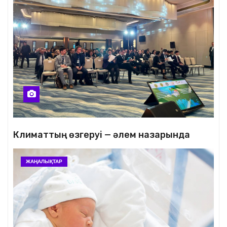
Климаттың өзгеруі — әлем назарында
ЖАҢАЛЫҚТАР