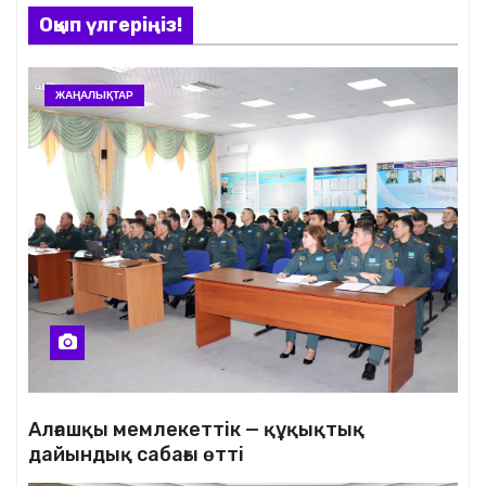
Оқып үлгеріңіз!
ЖАҢАЛЫҚТАР
Алғашқы мемлекеттік — құқықтық
дайындық сабағы өтті