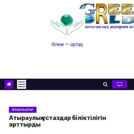
Әлем — ортақ
ЖАҢАЛЫҚТАР
Атыраулық ұстаздар біліктілігін
арттырды