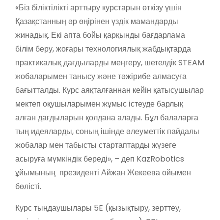
«Біз біліктілікті арттыру курстарын өткізу үшін
Қазақстанның әр өңірінен үздік мамандарды
жинадық. Екі апта бойы қарқынды бағдарлама
білім беру, жоғары технологиялық жабдықтарда
практикалық дағдыларды меңгеру, шетелдік STEAM
жобаларымен танысу және тәжірибе алмасуға
бағытталды. Курс аяқталғаннан кейін қатысушылар
мектеп оқушыларымен жұмыс істеуде барлық
алған дағдыларын қолдана алады. Бұл балаларға
тың идеяларды, соның ішінде әлеуметтік пайдалы
жобалар мен табысты стартаптарды жүзеге
асыруға мүмкіндік береді», – деп KazRobotics
ұйымының президенті Айжан Жекеева ойымен
бөлісті.
Курс тыңдаушылары 5E (қызықтыру, зерттеу,