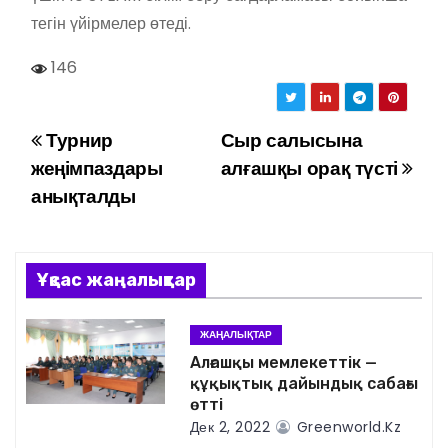
тегін үйірмелер өтеді.
146
Турнир
Сыр салысына
Н
жеңімпаздары
алғашқы орақ түсті
а
анықталды
в
и
Ұқсас жаңалықтар
г
ЖАҢАЛЫҚТАР
а
Алғашқы мемлекеттік —
құқықтық дайындық сабағы
ц
өтті
Дек 2, 2022
Greenworld.kz
и