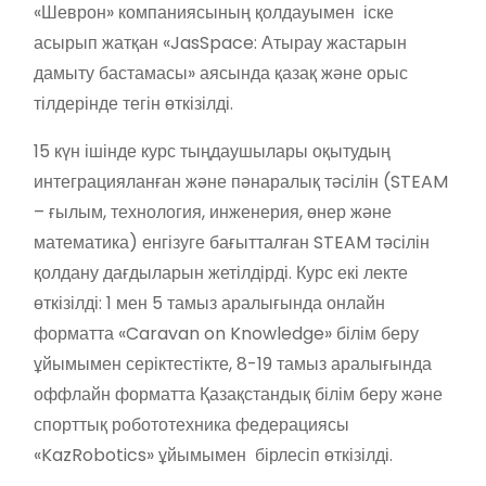
«Шеврон» компаниясының қолдауымен іске
асырып жатқан «JasSpace: Атырау жастарын
дамыту бастамасы» аясында қазақ және орыс
тілдерінде тегін өткізілді.
15 күн ішінде курс тыңдаушылары оқытудың
интеграцияланған және пәнаралық тәсілін (STEAM
– ғылым, технология, инженерия, өнер және
математика) енгізуге бағытталған STEAM тәсілін
қолдану дағдыларын жетілдірді. Курс екі лекте
өткізілді: 1 мен 5 тамыз аралығында онлайн
форматта «Caravan on Knowledge» білім беру
ұйымымен серіктестікте, 8-19 тамыз аралығында
оффлайн форматта Қазақстандық білім беру және
спорттық робототехника федерациясы
«KazRobotics» ұйымымен бірлесіп өткізілді.