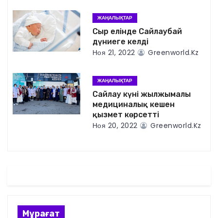
я
ЖАҢАЛЫҚТАР
Сыр елінде Сайлаубай
п
дүниеге келді
Ноя 21, 2022
Greenworld.kz
о
з
ЖАҢАЛЫҚТАР
Сайлау күні жылжымалы
а
медициналық кешен
қызмет көрсетті
п
Ноя 20, 2022
Greenworld.kz
и
с
я
м
Мұрағат