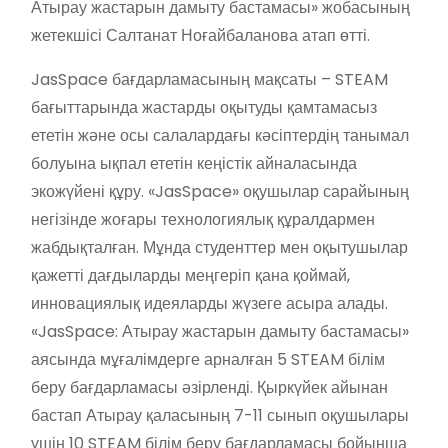
Атырау жастарын дамыту бастамасы» жобасының
жетекшісі Салтанат Ноғайбаланова атап өтті.
JasSpace бағдарламасының мақсаты – STEAM
бағыттарында жастарды оқытуды қамтамасыз
ететін және осы салалардағы кәсіптердің танымал
болуына ықпал ететін кеңістік айналасында
экожүйені құру. «JasSpace» оқушылар сарайының
негізінде жоғары технологиялық құралдармен
жабдықталған. Мұнда студенттер мен оқытушылар
қажетті дағдыларды меңгеріп қана қоймай,
инновациялық идеяларды жүзеге асыра алады.
«JasSpace: Атырау жастарын дамыту бастамасы»
аясында мұғалімдерге арналған 5 STEAM білім
беру бағдарламасы әзірленді. Қыркүйек айынан
бастап Атырау қаласының 7-11 сынып оқушылары
үшін 10 STEAM білім беру бағдарламасы бойынша