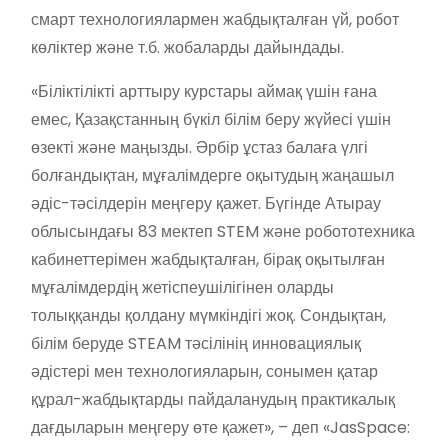
смарт технологиялармен жабдықталған үй, робот
көліктер және т.б. жобаларды дайындады.
«Біліктілікті арттыру курстары аймақ үшін ғана
емес, Қазақстанның бүкіл білім беру жүйесі үшін
өзекті және маңызды. Әрбір ұстаз балаға үлгі
болғандықтан, мұғалімдерге оқытудың жаңашыл
әдіс-тәсілдерін меңгеру қажет. Бүгінде Атырау
облысындағы 83 мектеп STEM және робототехника
кабинеттерімен жабдықталған, бірақ оқытылған
мұғалімдердің жетіспеушілігінен оларды
толыққанды қолдану мүмкіндігі жоқ. Сондықтан,
білім беруде STEAM тәсілінің инновациялық
әдістері мен технологияларын, сонымен қатар
құрал-жабдықтарды пайдаланудың практикалық
дағдыларын меңгеру өте қажет», – деп «JasSpace: