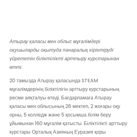
Атырау қаласы мен облыс мұғалімдері
оқушыларды оқытуда пәнаралық кіріктіруді
үйрететін біліктілікті арттыру курстарынан
өтті.
20 тамызда Атырау қаласында STEAM
мұғалімдерінің біліктілігін арттыру курстарының
ресми аяқталуы өтеді. Бағдарламаға Атырау
қаласы мен облысының 26 мектеп, 2 жоғары оқу
орны, 5 колледж және 5 қосымша білім беру
ұйымынан 160 мұғалім қатысты. Біліктілікті арттыру
курстары Орталық Азияның Еуразия қоры