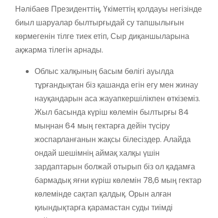
Нәлібаев Президенттің, Үкіметтің қолдауы негізінде
биыл шаруалар былтырғыдай су тапшылығын
көрмегенін тілге тиек етіп, Сыр диқаншыларына
ақжарма тілегін арнады.
Облыс халқының басым бөлігі ауылда
тұрғандықтан біз қашанда егін егу мен жинау
науқандарын аса жауапкершілікпен өткіземіз.
Жыл басында күріш көлемін былтырғы 84
мыңнан 64 мың гектарға дейін түсіру
жоспарланғанын жақсы білесіздер. Алайда
ондай шешімнің аймақ халқы үшін
зардаптарын болжай отырып біз ол қадамға
бармадық яғни күріш көлемін 78,6 мың гектар
көлемінде сақтап қалдық. Орын алған
қиындықтарға қарамастан суды тиімді