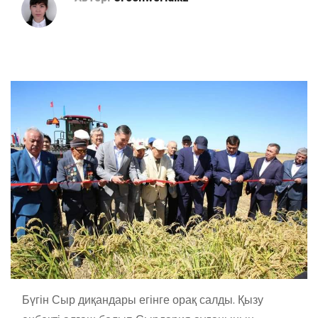
Бүгін Сыр диқандары егінге орақ салды. Қызу