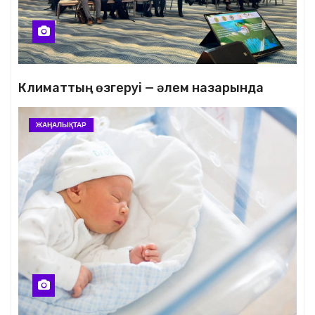
Климаттың өзгеруі — әлем назарында
ЖАҢАЛЫҚТАР