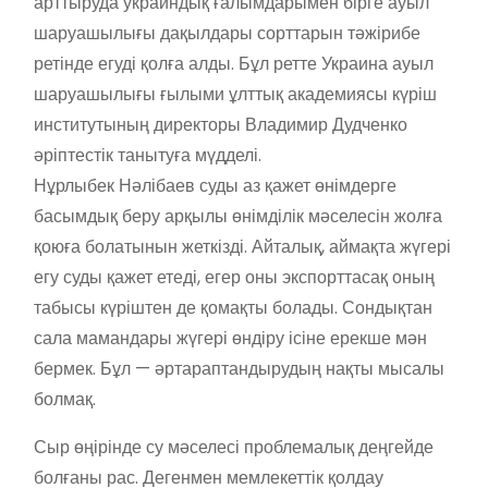
арттыруда украиндық ғалымдарымен бірге ауыл
шаруашылығы дақылдары сорттарын тәжірибе
ретінде егуді қолға алды. Бұл ретте Украина ауыл
шаруашылығы ғылыми ұлттық академиясы күріш
институтының директоры Владимир Дудченко
әріптестік танытуға мүдделі.
Нұрлыбек Нәлібаев суды аз қажет өнімдерге
басымдық беру арқылы өнімділік мәселесін жолға
қоюға болатынын жеткізді. Айталық, аймақта жүгері
егу суды қажет етеді, егер оны экспорттасақ оның
табысы күріштен де қомақты болады. Сондықтан
сала мамандары жүгері өндіру ісіне ерекше мән
бермек. Бұл — әртараптандырудың нақты мысалы
болмақ.
Сыр өңірінде су мәселесі проблемалық деңгейде
болғаны рас. Дегенмен мемлекеттік қолдау