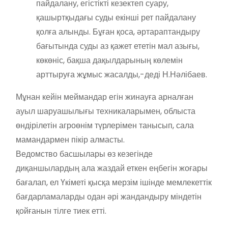
пайдалану, егістікті кезектеп суару,
қашыртқыдағы суды екінші рет пайдалану
қолға алынды. Бұған қоса, әртараптандыру
бағытында суды аз қажет ететін мал азығы,
көкөніс, бақша дақылдарының көлемін
арттыруға жұмыс жасалды,-деді Н.Нәлібаев.
Мұнан кейін меймандар егін жинауға арналған
ауыл шаруашылығы техникаларымен, облыста
өндірілетін агроөнім түрлерімен танысып, сала
мамандармен пікір алмасты.
Ведомство басшылары өз кезегінде
диқаншылардың ала жаздай еткен еңбегін жоғары
бағалап, ел Үкіметі қысқа мерзім ішінде мемлекеттік
бағдарламаларды одан әрі жандандыру міндетін
қойғанын тілге тиек етті.