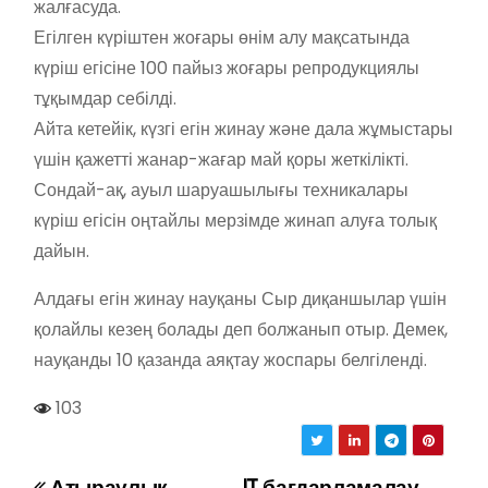
жалғасуда.
Егілген күріштен жоғары өнім алу мақсатында
күріш егісіне 100 пайыз жоғары репродукциялы
тұқымдар себілді.
Айта кетейік, күзгі егін жинау және дала жұмыстары
үшін қажетті жанар-жағар май қоры жеткілікті.
Сондай-ақ, ауыл шаруашылығы техникалары
күріш егісін оңтайлы мерзімде жинап алуға толық
дайын.
Алдағы егін жинау науқаны Сыр диқаншылар үшін
қолайлы кезең болады деп болжанып отыр. Демек,
науқанды 10 қазанда аяқтау жоспары белгіленді.
103
Атыраулық
IT бағдарламалау