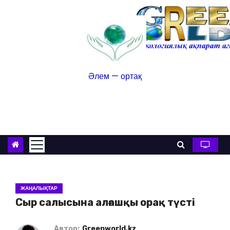
Әлем — ортақ
ЖАҢАЛЫҚТАР
Сыр салысына алғашқы орақ түсті
Автор:
Greenworld.kz