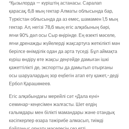
“Қызылорда — күріштің астанасы. Саралап
қарасақ, 6,8 мың гектар Алматы облысында бар,
Түркістан облысында да аз емес, шамамен 1,5 мың
гектар. Ал, негізі 78,6 мың егіс алқабының бәрі,
яғни 90% дәл осы Сыр өңірінде. Ең өзекті мәселе,
яғни дренажды жүйелерді жақсартуға жеткілікті мән
берілсе өнімділік одан да арта түседі. Бұл аймақта
күріш өндіру өте жақсы деңгейде дамыған ішкі
қажеттілікті де, экспортты да дамытып отырғаны
осы шаруалардың зор еңбегін атап өту қажет,-деді
Ербол Қарашөкеев.
Егіс алқабындағы мерейлі сәт «Дала күні»
cеминар-кеңесімен жалғасты. Шет елдің
ғалымдары мен білікті мамандары және отандық
кәсіпкерлер өзара тәжірибе алмасып, тиімді
байланыс орнату мәселесін сөз етті.