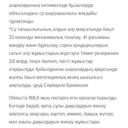
шараларының нәтижесінде Қызылорда
облысындағы су шаруашылығы жағдайы
тұрақтанды.
“Су тапшылығының алдын алу мақсатында биыл
22 каналды механикалық тазалау, 41 ұңғыманы
жөндеу және бұрғылау, сорғы қондырғыларын
сатып алу жұмыстарын жүргізуге Үкімет резервінен
3,6 млрд. теңге бөлініп, тиісті жұмыстар
атқарылуда. Қабылданған шаралардың арқасында
жалпы биыл вегетациялық кезең шығынсыз
аяқталуда,-деді Серікқали Брекешов.
Облыста 188,5 мың гектарға егін орналастырылды.
Бүгінде бидай, арпа, сұлы дақылдарын жинау
аяқталса, мақсары, картоп, көкөніс, бақша, жүгері,
мал азығы дақылдарын жинау жұмыстары