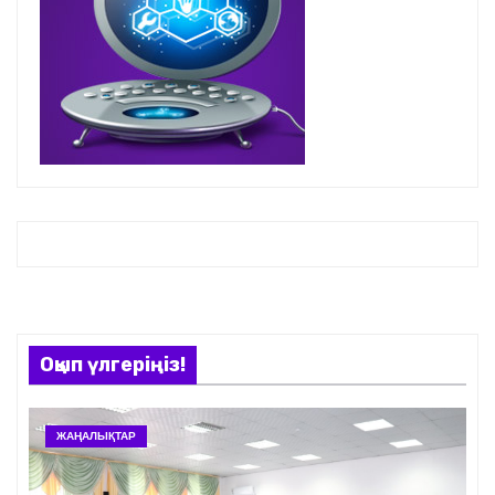
Оқып үлгеріңіз!
ЖАҢАЛЫҚТАР