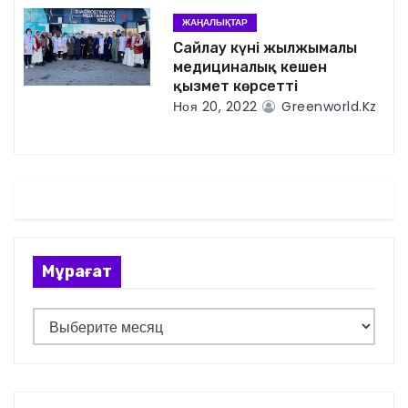
з
ЖАҢАЛЫҚТАР
Сайлау күні жылжымалы
а
медициналық кешен
қызмет көрсетті
п
Ноя 20, 2022
Greenworld.kz
и
с
я
м
Мұрағат
М
ұ
р
а