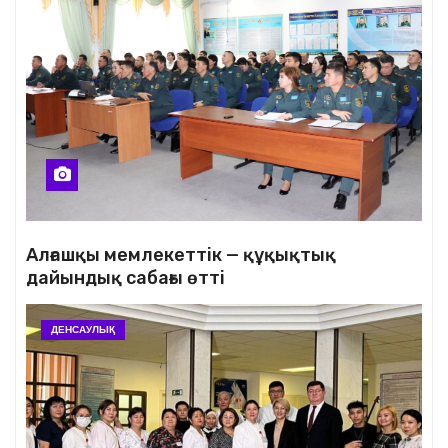
Алғашқы мемлекеттік — құқықтық
дайындық сабағы өтті
ДЕНСАУЛЫҚ