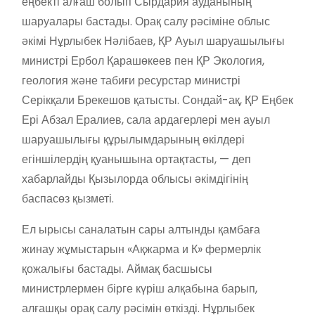
еңбекті алғаш болып Сырдария ауданының
шаруалары бастады. Орақ салу рәсіміне облыс
әкімі Нұрлыбек Нәлібаев, ҚР Ауыл шаруашылығы
министрі Ербол Қарашөкеев пен ҚР Экология,
геология және табиғи ресурстар министрі
Серікқали Брекешов қатысты. Сондай-ақ, ҚР Еңбек
Ері Абзал Ералиев, сала ардагерлері мен ауыл
шаруашылығы құрылымдарының өкілдері
егіншілердің қуанышына ортақтасты, — деп
хабарлайды Қызылорда облысы әкімдігінің
баспасөз қызметі.
Ел ырысы саналатын сары алтынды қамбаға
жинау жұмыстарын «Ақжарма и К» фермерлік
қожалығы бастады. Аймақ басшысы
министрлермен бірге күріш алқабына барып,
алғашқы орақ салу рәсімін өткізді. Нұрлыбек