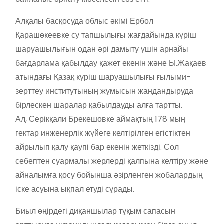
Алқалы басқосуда облыс әкімі Ербол
Қарашөкеевке су тапшылығы жағдайында күріш
шаруашылығын одан әрі дамыту үшін арнайы
бағдарлама қабылдау қажет екенін және Ы.Жақаев
атындағы Қазақ күріш шаруашылығы ғылыми-
зерттеу институтының жұмысын жандандыруда
бірлескен шаралар қабылдауды алға тартты.
Ал, Серікқали Брекешовке аймақтың 178 мың
гектар инженерлік жүйеге келтірілген егістіктен
айрылып қалу қаупі бар екенін жеткізді. Сол
себептен суармалы жерлерді қалпына келтіру және
айналымға қосу бойынша әзірленген жобалардың
іске асуына ықпал етуді сұрады.
Биыл өңірдегі диқаншылар тұқым сапасын