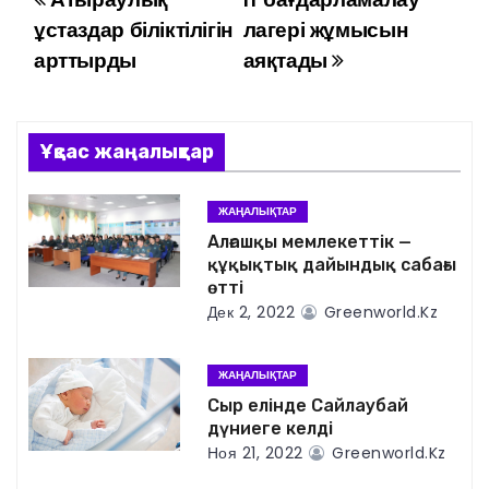
Н
ұстаздар біліктілігін
лагері жұмысын
а
арттырды
аяқтады
в
и
Ұқсас жаңалықтар
г
ЖАҢАЛЫҚТАР
а
Алғашқы мемлекеттік —
құқықтық дайындық сабағы
ц
өтті
Дек 2, 2022
Greenworld.kz
и
я
ЖАҢАЛЫҚТАР
Сыр елінде Сайлаубай
п
дүниеге келді
Ноя 21, 2022
Greenworld.kz
о