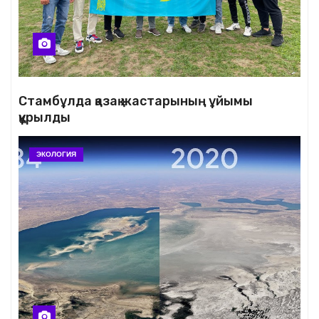
Стамбұлда қазақ жастарының ұйымы
құрылды
ЭКОЛОГИЯ