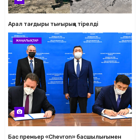
Арал тағдыры тығырыққа тірелді
ЖАҢАЛЫҚТАР
Бас премьер «Chevron» басшылығымен