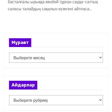
басталғалы ырыққа көнбей тұрған сауда-саттық
саласы талайдың сақалын күзегені айтпаса…
Мұрағат
М
ұ
р
а
ғ
Айдарлар
а
т
А
й