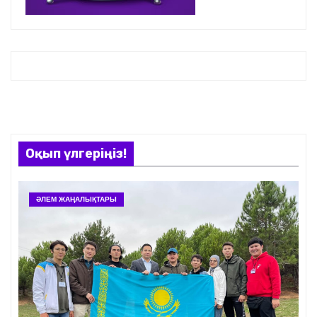
Оқып үлгеріңіз!
ӘЛЕМ ЖАҢАЛЫҚТАРЫ