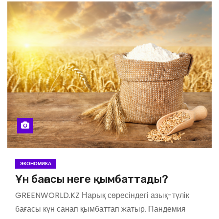
ЭКОНОМИКА
Ұн бағасы неге қымбаттады?
GREENWORLD.KZ Нарық сөресіндегі азық-түлік
бағасы күн санап қымбаттап жатыр. Пандемия