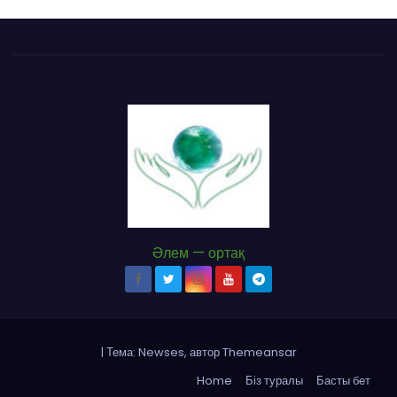
Әлем — ортақ
|
Тема: Newses, автор
Themeansar
Home
Біз туралы
Басты бет