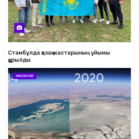
Стамбұлда қазақ жастарының ұйымы
құрылды
ЭКОЛОГИЯ