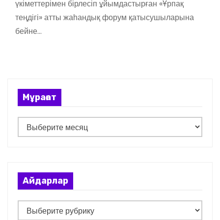
үкіметтерімен бірлесіп ұйымдастырған «Ұрпақ
теңдігі» атты жаһандық форум қатысушыларына
бейне…
Мұрағат
М
ұ
р
а
ғ
Айдарлар
а
т
А