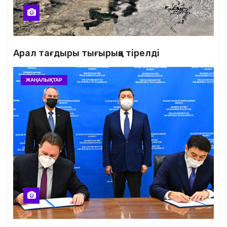
Арал тағдыры тығырыққа тірелді
ЖАҢАЛЫҚТАР