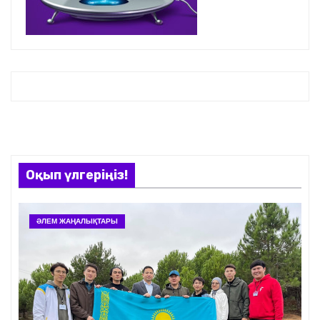
Оқып үлгеріңіз!
ӘЛЕМ ЖАҢАЛЫҚТАРЫ