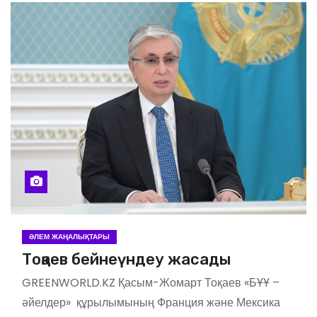
ӘЛЕМ ЖАҢАЛЫҚТАРЫ
Тоқаев бейнеүндеу жасады
GREENWORLD.KZ Қасым-Жомарт Тоқаев «БҰҰ –
әйелдер» құрылымының Франция және Мексика