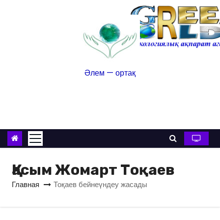
Әлем — ортақ
Қасым Жомарт Тоқаев
Главная
Тоқаев бейнеүндеу жасады