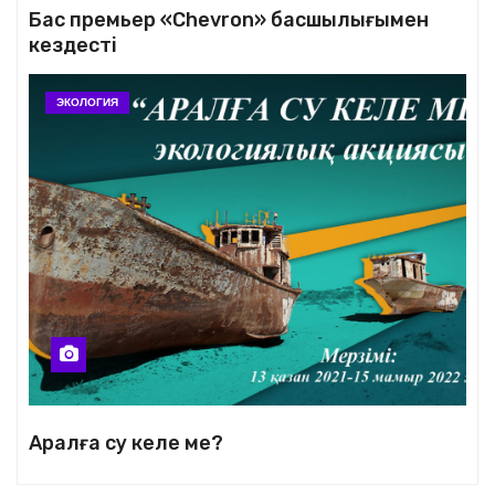
Бас премьер «Chevron» басшылығымен
кездесті
ЭКОЛОГИЯ
Аралға су келе ме?