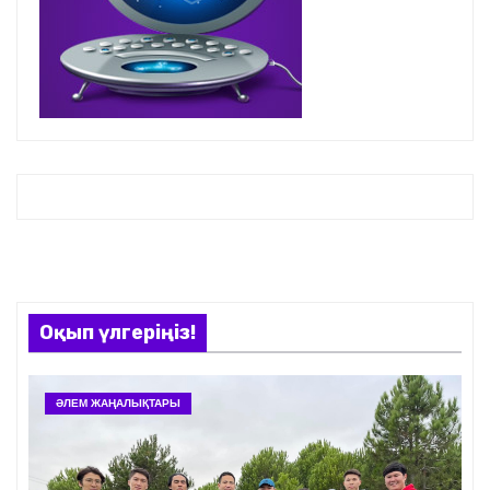
Оқып үлгеріңіз!
ӘЛЕМ ЖАҢАЛЫҚТАРЫ