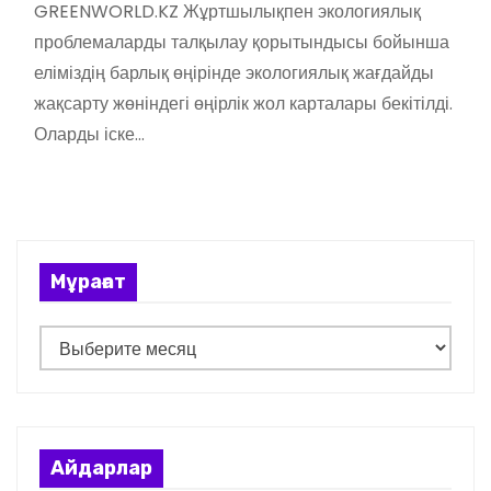
GREENWORLD.KZ Жұртшылықпен экологиялық
проблемаларды талқылау қорытындысы бойынша
еліміздің барлық өңірінде экологиялық жағдайды
жақсарту жөніндегі өңірлік жол карталары бекітілді.
Оларды іске…
Мұрағат
М
ұ
р
а
ғ
Айдарлар