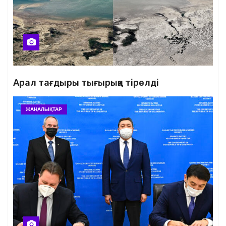
Арал тағдыры тығырыққа тірелді
ЖАҢАЛЫҚТАР