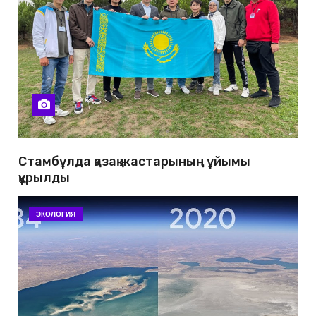
Стамбұлда қазақ жастарының ұйымы
құрылды
ЭКОЛОГИЯ