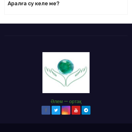
Аралға су келе ме?
Әлем — ортақ