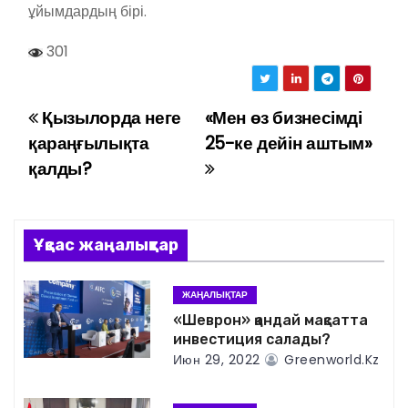
ұйымдардың бірі.
301
Қызылорда неге
«Мен өз бизнесімді
Н
қараңғылықта
25-ке дейін аштым»
а
қалды?
в
и
Ұқсас жаңалықтар
г
ЖАҢАЛЫҚТАР
а
«Шеврон» қандай мақсатта
инвестиция салады?
ц
Июн 29, 2022
Greenworld.kz
и