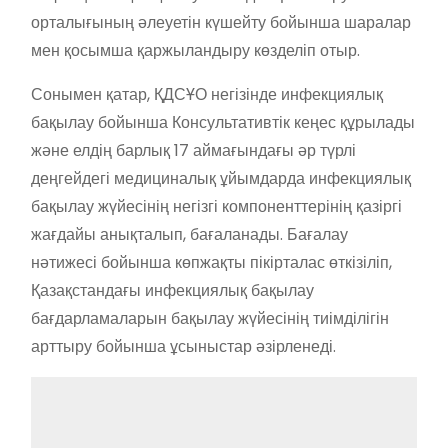
орталығының әлеуетін күшейту бойынша шаралар
мен қосымша қаржыландыру көзделіп отыр.
Сонымен қатар, ҚДСҰО негізінде инфекциялық
бақылау бойынша Консультативтік кеңес құрылады
және елдің барлық 17 аймағындағы әр түрлі
деңгейдегі медициналық ұйымдарда инфекциялық
бақылау жүйесінің негізгі компоненттерінің қазіргі
жағдайы анықталып, бағаланады. Бағалау
нәтижесі бойынша көпжақты пікірталас өткізіліп,
Қазақстандағы инфекциялық бақылау
бағдарламаларын бақылау жүйесінің тиімділігін
арттыру бойынша ұсыныстар әзірленеді.