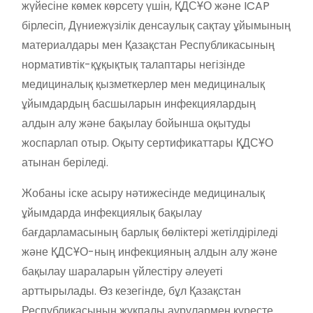
жүйесіне көмек көрсету үшін, ҚДСҰО және ICAP
бірлесіп, Дүниежүзілік денсаулық сақтау ұйымының
материалдары мен Қазақстан Республикасының
нормативтік-құқықтық талаптары негізінде
медициналық қызметкерлер мен медициналық
ұйымдардың басшыларын инфекциялардың
алдын алу және бақылау бойынша оқытуды
жоспарлап отыр. Оқыту сертификаттары ҚДСҰО
атынан беріледі.
Жобаны іске асыру нәтижесінде медициналық
ұйымдарда инфекциялық бақылау
бағдарламасының барлық бөліктері жетілдіріледі
және ҚДСҰО-ның инфекцияның алдын алу және
бақылау шараларын үйлестіру әлеуеті
арттырылады. Өз кезегінде, бұл Қазақстан
Республикасының жұқпалы аурулармен күресте