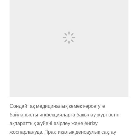
Сондай-ақ медициналық көмек көрсетуге
байланысты инфекцияларға бақылау жүргізетін
ақпараттық жүйені әзірлеу және енгізу
жоспарлануда. Практикалық денсаулық сақтау