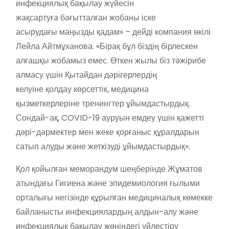
инфекциялық бақылау жүйесін
жақсартуға бағытталған жобаны іске
асырудағы маңызды қадам» – дейді компания өкілі
Лейла Айтмұханова. «Бірақ бұл біздің бірлескен
алғашқы жобамыз емес. Өткен жылы біз тәжірибе
алмасу үшін Қытайдан дәрігерлердің
келуіне қолдау көрсеттік, медицина
қызметкерлеріне тренингтер ұйымдастырдық.
Сондай-ақ, COVID-19 ауруын емдеу үшін қажетті
дәрі-дәрмектер мен жеке қорғаныс құралдарын
сатып алуды және жеткізуді ұйымдастырдық».
Қол қойылған меморандум шеңберінде Жұматов
атындағы Гигиена және эпидемиология ғылыми
орталығы негізінде құрылған медициналық көмекке
байланысты инфекциялардың алдын-алу және
инфекциялық бақылау жөніндегі үйлестіру