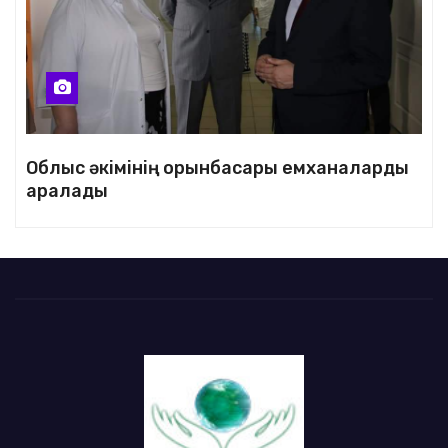
Облыс әкімінің орынбасары емханаларды
аралады