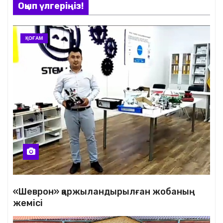
Оқып үлгеріңіз!
ҚОҒАМ
«Шеврон» қаржыландырылған жобаның
жемісі