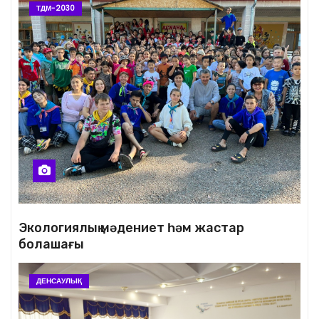
ТДМ-2030
Экологиялық мәдениет һәм жастар
болашағы
ДЕНСАУЛЫҚ