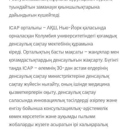
туындайтын заманауи қиыншылықтарына
дайындығын күшейтеді.
ICAP орталығы – АҚШ, Нью-Йорк қаласында
орналасқан Колумбия университетіндегі қоғамдық
денсаулық сақтау мектебінің құрамына
кіреді. Орталықтың басты мақсаты – жанұялар мен
қоғамдастықтардың денсаулығын жақсарту. Бүгінгі
таңда ICAP – әлемнің 30-дан астам елдерінің
денсаулық сақтау министрліктеріне денсаулық
сақтау жүйесін нығайту, оның ішінде медицина
қызметкерлерін оқыту, денсаулық сақтау
саласында инновациялық тәсілдерді әзірлеу және
енгізу бойынша консультациялық-әдістемелік
көмек көрсететін және ауқымды ғылыми
жобаларды жүзеге асыратын ірі халықаралық