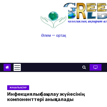
Әлем — ортақ
ЖАҢАЛЫҚТАР
Инфекциялық бақылау жүйесінің
компоненттері анықталады