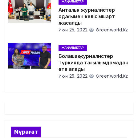
ЖАҢАЛЫҚТАР
я
Анталья журналистер
одағымен келісімшарт
п
жасалды
Июн 25, 2022
Greenworld.kz
о
з
ЖАҢАЛЫҚТАР
Болашақ журналистер
а
Түркияда тағылымдамадан
өте алады
п
Июн 25, 2022
Greenworld.kz
и
с
я
м
Мұрағат