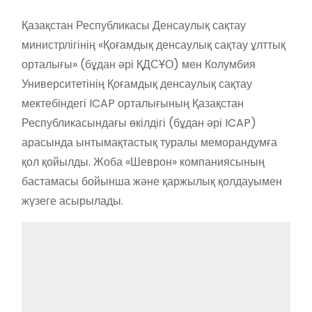
Қазақстан Республикасы Денсаулық сақтау
министрлігінің «Қоғамдық денсаулық сақтау ұлттық
орталығы» (бұдан әрі ҚДСҰО) мен Колумбия
Университетінің Қоғамдық денсаулық сақтау
мектебіндегі ICAP орталығының Қазақстан
Республикасындағы өкілдігі (бұдан әрі ICAP)
арасында ынтымақтастық туралы меморандумға
қол қойылды. Жоба «Шеврон» компаниясының
бастамасы бойынша және қаржылық қолдауымен
жүзеге асырылады.