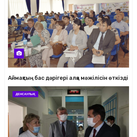
Аймақтың бас дәрігері алқа мәжілісін өткізді
ДЕНСАУЛЫҚ