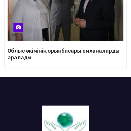
Облыс әкімінің орынбасары емханаларды
аралады