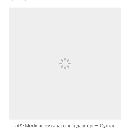
«AS-Med» тіс емханасының дәрігері — Сұлтан