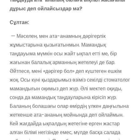
дұрыс деп ойлайсыздар ма?
Сұлтан:
— Мәселен, мен ата-анамның дәрігерлік
жұмыстарына қызығатынмын. Мамандық
таңдауыма мүмкін осы жайт ықпал етті ме, бір
жағынан балалық арманның жетелеуі де бар.
Әйтпесе, мені «дәрігер бол» деп күштеген ешкім
жоқ. Осы күні қыздарымыз өзіміз секілді стоматолог
мамандығын оқимыз деп жүр. Әлі мектеп оқиды,
сонда да мамандық таңдауларына кірісіп жүр.
Баланың болашағы олар өмірдің үлкен даңғылына
жеткенше ата-ананың мойнында деп ойлаймын.
Кей жағдайда ықпалдың жетегіне ерген жастар
алған білімі негізінде емес, мүлде басқа салада