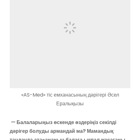
«AS-Med» тіс емханасының дәрігері Әсел
Ералықызы
— Балаларыңыз өскенде өздеріңіз секілді
дәрігер болуды армандай ма? Мамандық
таңдауда ата-ананың балаға ықпал жасағаны