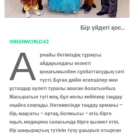
Бір үйдегі қос…
А
GREENWORLD.KZ
рнайы бетіміздің тұрақты
айдарындағы кезекті
қонағымызбен сұхбаттасудың сәті
түсті. Бұған дейін есепшілер мен
ұстаздар әулеті туралы жазған болатынбыз.
Жасыратын түгі жоқ, бұл жолы кейіпкер таңдау
оңайға соқпады. Нәтижесінде таңдау арманы –
бір, мақсаты – ортақ, болмысы – егіз, бірге
оқып, медицина саласында бірге қызмет етіп,
бір шаңырақтың түтінін түзу ұшырып отырған