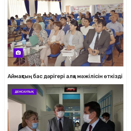
Аймақтың бас дәрігері алқа мәжілісін өткізді
ДЕНСАУЛЫҚ