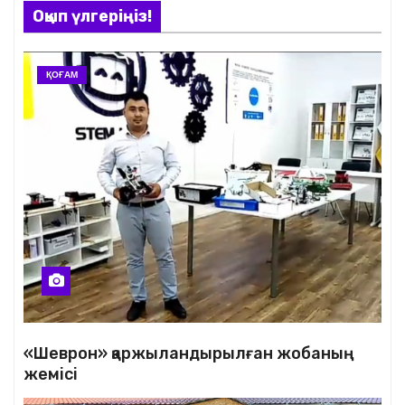
Оқып үлгеріңіз!
ҚОҒАМ
«Шеврон» қаржыландырылған жобаның
жемісі