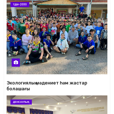
ТДМ-2030
Экологиялық мәдениет һәм жастар
болашағы
ДЕНСАУЛЫҚ