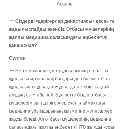
Асанов
— Сіздерді «дәрігерлер династиясы» десек те
жаңылыспайды екенбіз. Отбасы мүшелерінің
жалпы медицина саласындағы еңбек өтілі
қанша жыл?
Сұлтан:
— Негізі мамандық игеруді адамның ең басты
құндылығы, болашақ бағдары деп білемін. Сол
құндылықты ұрпақтан-ұрпаққа жеткізіп, сақтай
алудың өзі – абырой. Бұл ретте біздің отбасы
мүшелеріміздің дәрігерлер екенін аймақтағы
медицина ұйымдарының қызметіне жүгінушілер
жақсы біледі. Ал отбасы мүшелерінің медицина
саласындағы жалпы еңбек өтілі 170 жылды құрап