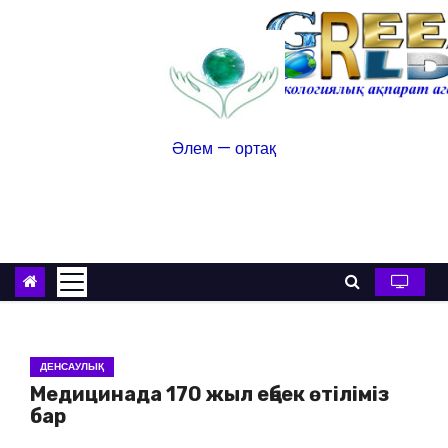
Әлем — ортақ
ДЕНСАУЛЫҚ
Медицинада 170 жыл еңбек өтіліміз
бар