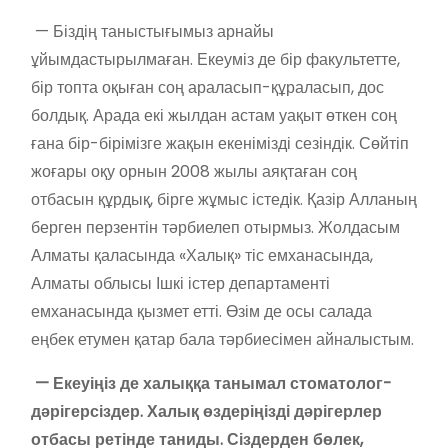
— Біздің таныстығымыз арнайы
ұйымдастырылмаған. Екеуміз де бір факультетте,
бір топта оқыған соң араласып-құраласып, дос
болдық. Арада екі жылдан астам уақыт өткен соң
ғана бір-бірімізге жақын екенімізді сезіндік. Сөйтіп
жоғары оқу орнын 2008 жылы аяқтаған соң
отбасын құрдық, бірге жұмыс істедік. Қазір Алланың
берген перзентін тәрбиелеп отырмыз. Жолдасым
Алматы қаласында «Халық» тіс емханасында,
Алматы облысы Ішкі істер департаменті
емханасында қызмет етті. Өзім де осы салада
еңбек етумен қатар бала тәрбиесімен айналыстым.
— Екеуіңіз де халыққа танымал стоматолог-
дәрігерсіздер. Халық өздеріңізді дәрігерлер
отбасы ретінде таниды. Сіздерден бөлек,