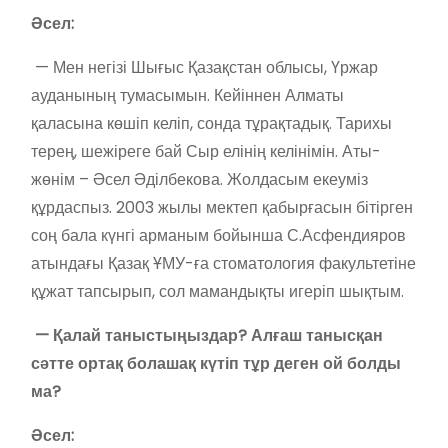
Әсел:
— Мен негізі Шығыс Қазақстан облысы, Үржар
ауданының тумасымын. Кейіннен Алматы
қаласына көшіп келіп, сонда тұрақтадық. Тарихы
терең, шежіреге бай Сыр елінің келінімін. Аты-
жөнім – Әсел Әділбекова. Жолдасым екеуміз
құрдаспыз. 2003 жылы мектеп қабырғасын бітірген
соң бала күнгі арманым бойынша С.Асфендияров
атындағы Қазақ ҰМУ-ға стоматология факультетіне
құжат тапсырып, сол мамандықты игеріп шықтым.
— Қалай таныстыңыздар? Алғаш танысқан
сәтте ортақ болашақ күтіп тұр деген ой болды
ма?
Әсел: