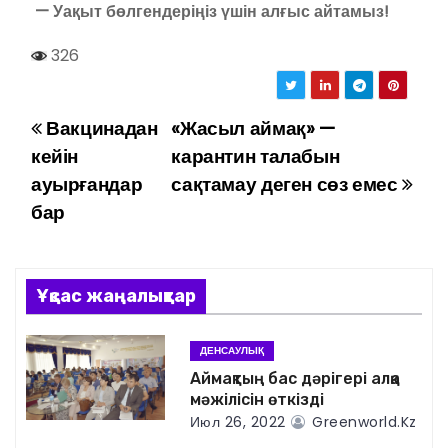
— Уақыт бөлгендеріңіз үшін алғыс айтамыз!
326
Вакцинадан
«Жасыл аймақ» —
Н
кейін
карантин талабын
а
ауырғандар
сақтамау деген сөз емес
бар
в
и
г
Ұқсас жаңалықтар
а
ДЕНСАУЛЫҚ
ц
Аймақтың бас дәрігері алқа
мәжілісін өткізді
и
Июл 26, 2022
Greenworld.kz