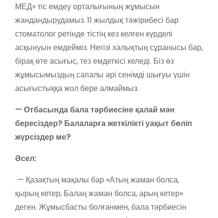
МЕД» тіс емдеу орталығының жұмысын
жандандырудамыз. 11 жылдық тәжірибесі бар
стоматолог ретінде тістің кез келген күрделі
асқынуын емдейміз. Негізі халықтың сұранысы бар,
бірақ өте асығыс, тез емдеткісі келеді. Біз өз
жұмысымыздың сапалы әрі сенімді шығуы үшін
асығыстыққа жол бере алмаймыз.
— Отбасында бала тәрбиесіне қалай мән
бересіздер? Балаларға жеткілікті уақыт бөліп
жүрсіздер ме?
Әсел:
— Қазақтың мақалы бар «Атың жаман болса,
қырың кетер, Балаң жаман болса, арың кетер»
деген. Жұмысбасты болғанмен, бала тәрбиесін