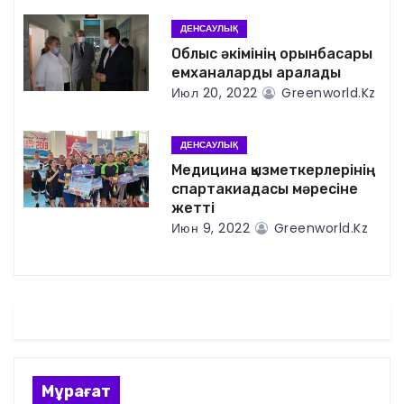
я
ДЕНСАУЛЫҚ
п
Облыс әкімінің орынбасары
емханаларды аралады
о
Июл 20, 2022
Greenworld.kz
з
ДЕНСАУЛЫҚ
а
Медицина қызметкерлерінің
спартакиадасы мәресіне
п
жетті
Июн 9, 2022
Greenworld.kz
и
с
я
м
Мұрағат