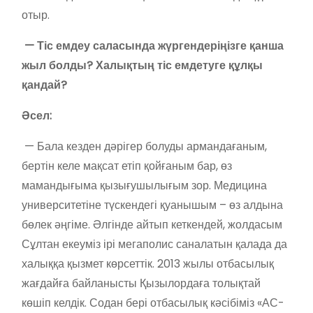
отыр.
— Тіс емдеу саласында жүргендеріңізге қанша
жыл болды? Халықтың тіс емдетуге құлқы
қандай?
Әсел:
— Бала кезден дәрігер болуды армандағаным,
бертін келе мақсат етіп қойғаным бар, өз
мамандығыма қызығушылығым зор. Медицина
университетіне түскендегі қуанышым – өз алдына
бөлек әңгіме. Әлгінде айтып кеткендей, жолдасым
Сұлтан екеуміз ірі мегаполис саналатын қалада да
халыққа қызмет көрсеттік. 2013 жылы отбасылық
жағдайға байланысты Қызылордаға толықтай
көшіп келдік. Содан бері отбасылық кәсібіміз «АС-