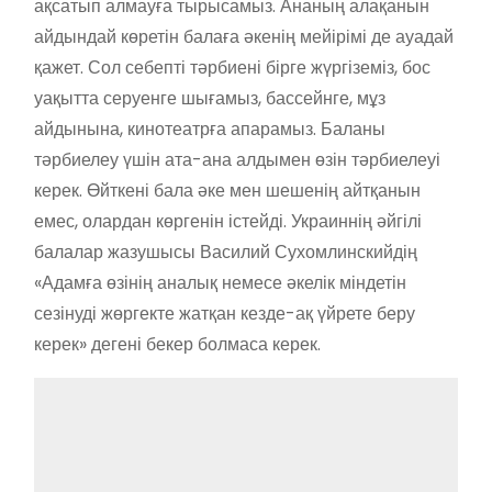
ақсатып алмауға тырысамыз. Ананың алақанын
айдындай көретін балаға әкенің мейірімі де ауадай
қажет. Сол себепті тәрбиені бірге жүргіземіз, бос
уақытта серуенге шығамыз, бассейнге, мұз
айдынына, кинотеатрға апарамыз. Баланы
тәрбиелеу үшін ата-ана алдымен өзін тәрбиелеуі
керек. Өйткені бала әке мен шешенің айтқанын
емес, олардан көргенін істейді. Украиннің әйгілі
балалар жазушысы Василий Сухомлинскийдің
«Адамға өзінің аналық немесе әкелік міндетін
сезінуді жөргекте жатқан кезде-ақ үйрете беру
керек» дегені бекер болмаса керек.