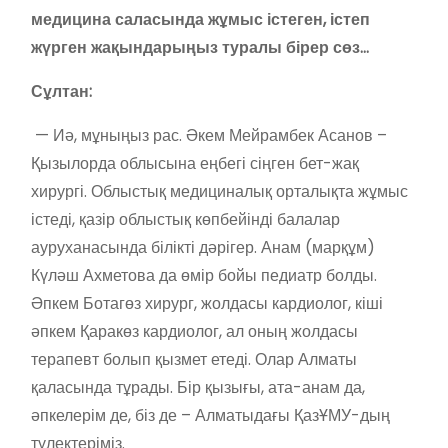
медицина саласында жұмыс істеген, істеп
жүрген жақындарыңыз туралы бірер сөз…
Сұлтан:
— Иә, мұныңыз рас. Әкем Мейрамбек Асанов –
Қызылорда облысына еңбегі сіңген бет-жақ
хирургі. Облыстық медициналық орталықта жұмыс
істеді, қазір облыстық көпбейінді балалар
ауруханасында білікті дәрігер. Анам (марқұм)
Күләш Ахметова да өмір бойы педиатр болды.
Әпкем Ботагөз хирург, жолдасы кардиолог, кіші
әпкем Қаракөз кардиолог, ал оның жолдасы
терапевт болып қызмет етеді. Олар Алматы
қаласында тұрады. Бір қызығы, ата-анам да,
әпкелерім де, біз де – Алматыдағы ҚазҰМУ-дың
түлектеріміз.