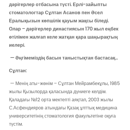
дәрігерлер отбасына түсті. Ерлі-зайыпты
стоматологтар Сұлтан Асанов пен Әсел
Ералықызын көпшілік қауым жақсы біледі.
Олар – дәрігерлер династиясын 170 жыл еңбек
өтілімен жалғап келе жатқан қара шаңырақтың
иелері.
— Әңгімеміздің басын таныстықтан бастасақ…
Сұлтан:
— Менің аты-жөнім – Сұлтан Мейрамбекұлы, 1985
жылы Қызылорда қаласында дүниеге келдім.
Қаладағы №12 орта мектепті аяқтап, 2003 жылы
С.Асфендияров атындағы Қазақ ұлттық медицина
университетінің стоматология факультетіне оқуға
түстім.