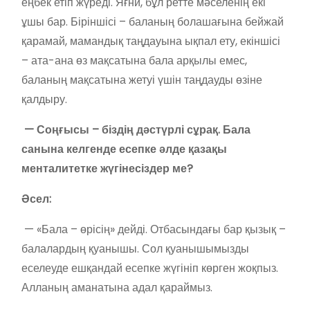
еңбек етіп жүреді. Яғни, бұл ретте мәселенің екі
ұшы бар. Біріншісі – баланың болашағына бейжай
қарамай, мамандық таңдауына ықпал ету, екіншісі
– ата-ана өз мақсатына бала арқылы емес,
баланың мақсатына жетуі үшін таңдауды өзіне
қалдыру.
— Соңғысы – біздің дәстүрлі сұрақ. Бала
санына келгенде есепке әлде қазақы
менталитетке жүгінесіздер ме?
Әсел:
— «Бала – өрісің» дейді. Отбасындағы бар қызық –
балалардың қуанышы. Сол қуанышымызды
еселеуде ешқандай есепке жүгініп көрген жоқпыз.
Алланың аманатына адал қараймыз.