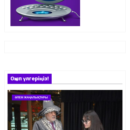
Оқып үлгеріңіз!
ӘЛЕМ ЖАҢАЛЫҚТАРЫ