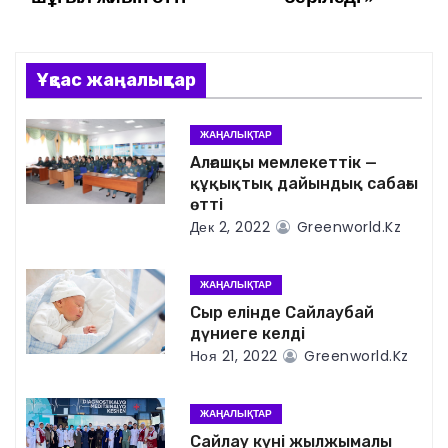
в
и
Ұқсас жаңалықтар
г
ЖАҢАЛЫҚТАР
а
Алғашқы мемлекеттік —
құқықтық дайындық сабағы
ц
өтті
Дек 2, 2022
Greenworld.kz
и
я
ЖАҢАЛЫҚТАР
Сыр елінде Сайлаубай
п
дүниеге келді
Ноя 21, 2022
Greenworld.kz
о
з
ЖАҢАЛЫҚТАР
Сайлау күні жылжымалы