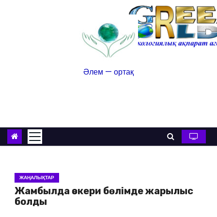
Әлем — ортақ
ЖАҢАЛЫҚТАР
Жамбылда әскери бөлімде жарылыс
болды