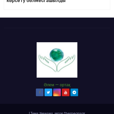
көрсету бөлмесі ашылды
Әлем — ортақ
|
Тема: Newses, автор
Themeansar