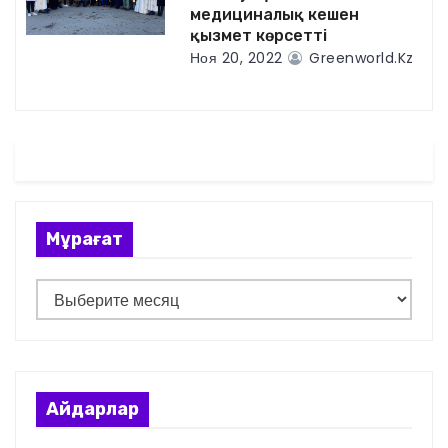
а
медициналық кешен
қызмет көрсетті
п
Ноя 20, 2022
Greenworld.kz
и
с
я
м
Мұрағат
М
ұ
р
а
ғ
Айдарлар
а