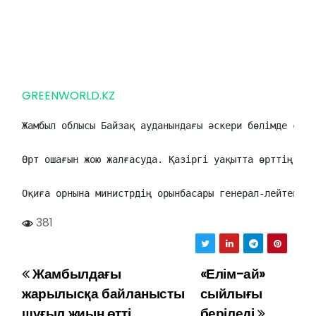
GREENWORLD.KZ
Жамбыл облысы Байзақ ауданындағы әскери бөлімде саға
Өрт ошағын жою жалғасуда. Қазіргі уақытта өрттің шығ
Оқиға орнына министрдің орынбасары генерал-лейтенант
381
Жамбылдағы
«Елім-ай»
Н
жарылысқа байланысты
сыйлығы
а
шұғыл жиын өтті
беріледі